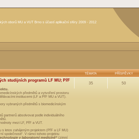
kých oborů MU a VUT Brno s účastí aplikační sféry 2009 - 2012
TÉMATA
PŘÍSPĚVKY
ých studijních programů LF MU; PřF
35
50
jektu.
medicínských předmětů a vytvoření prostoru
dělávacími institucemi (LF a PřF MU a VUT).
opory vybraných předmětů s biomedicínským
ů partnerů absolvovat podle individuálního
mětů.
 hodnoty mezi LF, PřF a VUT.
u s letos zahájeným projektem (PřF a LF MU)
 společnosti“. V rámci tohoto projektu
technologie v laboratorní medicíně“
(zimní