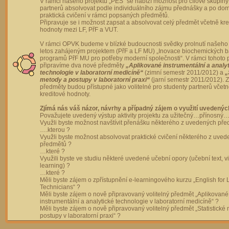
V rámci našeho projektu „PES“ se nabízí možnost pro cílové skupiny
partnerů absolvovat podle individuálního zájmu přednášky a po dom
praktická cvičení v rámci popsaných předmětů.
Připravuje se i možnost zapsat a absolvovat celý předmět včetně kre
hodnoty mezi LF, PřF a VUT.
V rámci OPVK budeme v blízké budoucnosti svědky prolnutí našeho 
letos zahájeným projektem (PřF a LF MU) „Inovace biochemických 
programů PřF MU pro potřeby moderní společnosti“. V rámci tohoto 
připravíme dva nové předměty
„Aplikované instrumentální a analy
technologie v laboratorní medicíně“
(zimní semestr 2011/2012) a
„
metody a postupy v laboratorní praxi“
(jarní semestr 2011/2012).
předměty budou přístupné jako volitelné pro studenty partnerů včet
kreditové hodnoty.
Zjímá nás váš názor, návrhy a případný zájem o využití uvedenýc
Považujete uvedený výstup aktivity projektu za užitečný…přínosný…
Využli byste možnost navštívit přenášku některého z uvedených př
….kterou ?
Využli byste možnost absolvovat praktické cvičení některého z uve
předmětů ?
…které ?
Využili byste ve studiu některé uvedené učební opory (učební text, v
learning) ?
…které ?
Měli byste zájem o zpřístupnění e-learningového kurzu „English for 
Technicians“ ?
Měli byste zájem o nově připravovaný volitelný předmět „Aplikované
instrumentální a analytické technologie v laboratorní medicíně“ ?
Měli byste zájem o nově připravovaný volitelný předmět „Statistické
postupy v laboratorní praxi“ ?