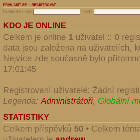
PŘIHLÁSIT SE
•
REGISTROVAT
Uživatelské jméno:
Heslo:
KDO JE ONLINE
Celkem je online
1
uživatel :: 0 reg
data jsou založena na uživatelích, kt
Nejvíce zde současně bylo přítomn
17:01:45
Registrovaní uživatelé: Žádní regist
Legenda:
Administrátoři
,
Globální m
STATISTIKY
Celkem příspěvků
50
• Celkem tém
uživatelem je
andrew