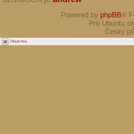
Powered by
phpBB
® F
Pro Ubuntu st
Český př
Obsah fóra