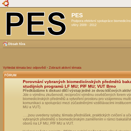
PES
Podpora efektivní spolupráce biomedicín
sféry 2009 - 2012
Obsah fóra
Vyhledat témata bez odpovědí
•
Zobrazit aktivní témata
FÓRUM
Porovnání vybraných biomedicínských předmětů bak
studijních programů LF MU; PřF MU; VUT Brno
Předkládáme k diskusi dílčí výstup jedné ze dvou klíčových aktivi
Jde o výměnu zkušeností, reciproční výměnu osvědčených forem vý
biomedicínských předmětů a vytvoření prostoru pro vzájemnou multil
komunikaci a spolupráci mezi zúčastněnými vzdělávacími institucem
MU a VUT).
…..jsou uvedeny sylaby, témata přednášek, praktických cvičení a uč
vybraných předmětů s biomedicínským zaměřením v rámci bakalářs
oborů na LF MU, PřF MU a VUT.