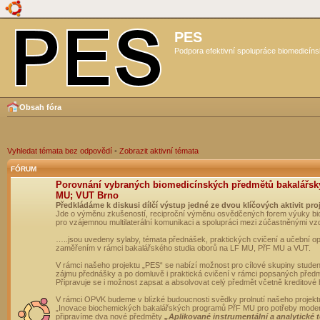
PES
Podpora efektivní spolupráce biomedicíns
Obsah fóra
Vyhledat témata bez odpovědí
•
Zobrazit aktivní témata
FÓRUM
Porovnání vybraných biomedicínských předmětů bakalářsk
MU; VUT Brno
Předkládáme k diskusi dílčí výstup jedné ze dvou klíčových aktivit pro
Jde o výměnu zkušeností, reciproční výměnu osvědčených forem výuky bio
pro vzájemnou multilaterální komunikaci a spolupráci mezi zúčastněnými vz
…..jsou uvedeny sylaby, témata přednášek, praktických cvičení a učební 
zaměřením v rámci bakalářského studia oborů na LF MU, PřF MU a VUT.
V rámci našeho projektu „PES“ se nabízí možnost pro cílové skupiny student
zájmu přednášky a po domluvě i praktická cvičení v rámci popsaných před
Připravuje se i možnost zapsat a absolvovat celý předmět včetně kreditové
V rámci OPVK budeme v blízké budoucnosti svědky prolnutí našeho projekt
„Inovace biochemických bakalářských programů PřF MU pro potřeby moderní
připravíme dva nové předměty
„Aplikované instrumentální a analytické 