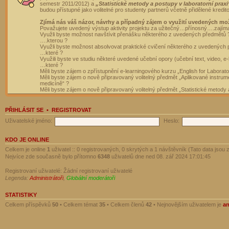
semestr 2011/2012) a
„Statistické metody a postupy v laboratorní praxi
budou přístupné jako volitelné pro studenty partnerů včetně přidělené kredit
Zjímá nás váš názor, návrhy a případný zájem o využití uvedených mo
Považujete uvedený výstup aktivity projektu za užitečný…přínosný….zajím
Využli byste možnost navštívit přenášku některého z uvedených předmětů 
….kterou ?
Využli byste možnost absolvovat praktické cvičení některého z uvedených
…které ?
Využili byste ve studiu některé uvedené učební opory (učební text, video, e-
…které ?
Měli byste zájem o zpřístupnění e-learningového kurzu „English for Laborat
Měli byste zájem o nově připravovaný volitelný předmět „Aplikované instrumen
medicíně“ ?
Měli byste zájem o nově připravovaný volitelný předmět „Statistické metody a
PŘIHLÁSIT SE
•
REGISTROVAT
Uživatelské jméno:
Heslo:
KDO JE ONLINE
Celkem je online
1
uživatel :: 0 registrovaných, 0 skrytých a 1 návštěvník (Tato data jsou z
Nejvíce zde současně bylo přítomno
6348
uživatelů dne ned 08. zář 2024 17:01:45
Registrovaní uživatelé: Žádní registrovaní uživatelé
Legenda:
Administrátoři
,
Globální moderátoři
STATISTIKY
Celkem příspěvků
50
• Celkem témat
35
• Celkem členů
42
• Nejnovějším uživatelem je
a