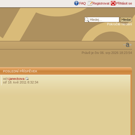
FAQ
Registrovat
Přihlásit se
Pokročilé hledání
Právě je čtv 06. srp 2026 18:23:54
POSLEDNÍ PŘÍSPĚVEK
od
t.janeckova
stř 18. kvě 2011 8:32:34