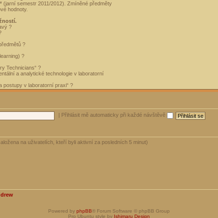
“
(jarní semestr 2011/2012). Zmíněné předměty
ové hodnoty.
žností.
avý ?
?
 předmětů ?
learning) ?
ory Technicians“ ?
tální a analytické technologie v laboratorní
 postupy v laboratorní praxi“ ?
|
Přihlásit mě automaticky při každé návštěvě
aložena na uživatelích, kteří byli aktivní za posledních 5 minut)
ndrew
Powered by
phpBB
® Forum Software © phpBB Group
Pro Ubuntu style by
Ishimaru Design