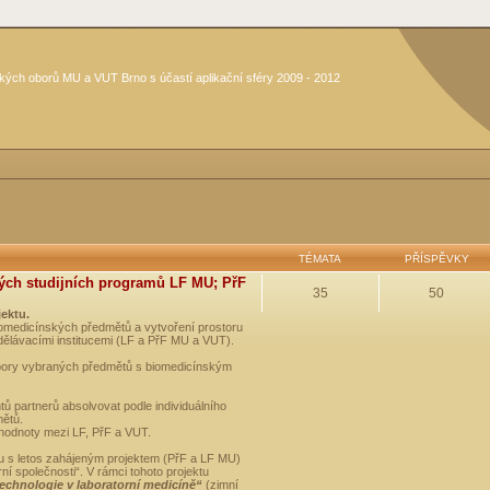
kých oborů MU a VUT Brno s účastí aplikační sféry 2009 - 2012
TÉMATA
PŘÍSPĚVKY
ých studijních programů LF MU; PřF
35
50
jektu.
medicínských předmětů a vytvoření prostoru
dělávacími institucemi (LF a PřF MU a VUT).
opory vybraných předmětů s biomedicínským
ů partnerů absolvovat podle individuálního
mětů.
 hodnoty mezi LF, PřF a VUT.
u s letos zahájeným projektem (PřF a LF MU)
 společnosti“. V rámci tohoto projektu
technologie v laboratorní medicíně“
(zimní