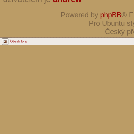
Powered by
phpBB
® F
Pro Ubuntu st
Český př
Obsah fóra