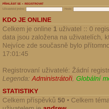
PŘIHLÁSIT SE
•
REGISTROVAT
Uživatelské jméno:
Heslo:
KDO JE ONLINE
Celkem je online
1
uživatel :: 0 reg
data jsou založena na uživatelích, kt
Nejvíce zde současně bylo přítomn
17:01:45
Registrovaní uživatelé: Žádní regist
Legenda:
Administrátoři
,
Globální m
STATISTIKY
Celkem příspěvků
50
• Celkem tém
uživatelem je
andrew