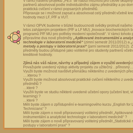
V rámci našeho projektu „PES“ se nabízí možnost pro cílové skupiny
partnerů absolvovat podle individuálního zájmu přednášky a po dom
praktická cvičení v rámci popsaných předmětů.
Připravuje se i možnost zapsat a absolvovat celý předmět včetně kre
hodnoty mezi LF, PřF a VUT.
V rámci OPVK budeme v blízké budoucnosti svědky prolnutí našeho 
letos zahájeným projektem (PřF a LF MU) „Inovace biochemických 
programů PřF MU pro potřeby moderní společnosti“. V rámci tohoto 
připravíme dva nové předměty
„Aplikované instrumentální a analy
technologie v laboratorní medicíně“
(zimní semestr 2011/2012) a
„
metody a postupy v laboratorní praxi“
(jarní semestr 2011/2012).
předměty budou přístupné jako volitelné pro studenty partnerů včet
kreditové hodnoty.
Zjímá nás váš názor, návrhy a případný zájem o využití uvedenýc
Považujete uvedený výstup aktivity projektu za užitečný…přínosný…
Využli byste možnost navštívit přenášku některého z uvedených př
….kterou ?
Využli byste možnost absolvovat praktické cvičení některého z uve
předmětů ?
…které ?
Využili byste ve studiu některé uvedené učební opory (učební text, v
learning) ?
…které ?
Měli byste zájem o zpřístupnění e-learningového kurzu „English for 
Technicians“ ?
Měli byste zájem o nově připravovaný volitelný předmět „Aplikované
instrumentální a analytické technologie v laboratorní medicíně“ ?
Měli byste zájem o nově připravovaný volitelný předmět „Statistické
postupy v laboratorní praxi“ ?