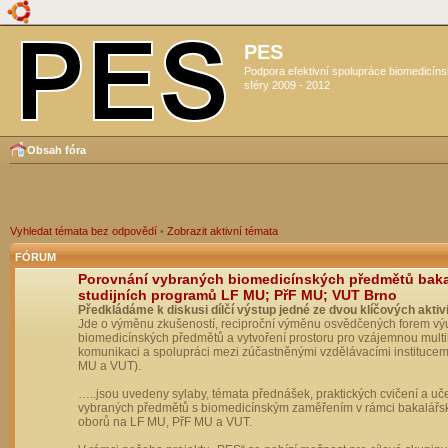
PES
Podpora efektivní spolupráce biomedicín
sféry 2009 - 2012
Obsah fóra
Vyhledat témata bez odpovědí
•
Zobrazit aktivní témata
FÓRUM
Porovnání vybraných biomedicínských předmětů bak
studijních programů LF MU; PřF MU; VUT Brno
Předkládáme k diskusi dílčí výstup jedné ze dvou klíčových aktivi
Jde o výměnu zkušeností, reciproční výměnu osvědčených forem vý
biomedicínských předmětů a vytvoření prostoru pro vzájemnou multil
komunikaci a spolupráci mezi zúčastněnými vzdělávacími institucem
MU a VUT).
…..jsou uvedeny sylaby, témata přednášek, praktických cvičení a uč
vybraných předmětů s biomedicínským zaměřením v rámci bakalářs
oborů na LF MU, PřF MU a VUT.