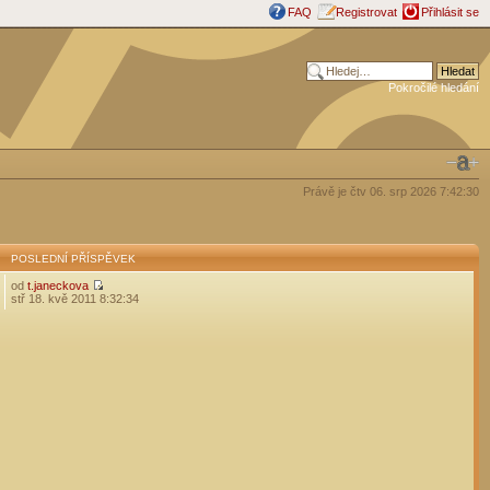
FAQ
Registrovat
Přihlásit se
Pokročilé hledání
Právě je čtv 06. srp 2026 7:42:30
POSLEDNÍ PŘÍSPĚVEK
od
t.janeckova
stř 18. kvě 2011 8:32:34