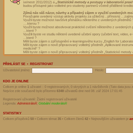
semestr 2011/2012) a
„Statistické metody a postupy v laboratorní praxi
budou přístupné jako volitelné pro studenty partnerů včetně přidělené kredit
Zjímá nás váš názor, návrhy a případný zájem o využití uvedených mo
Považujete uvedený výstup aktivity projektu za užitečný…přínosný….zajím
Využli byste možnost navštívit přenášku některého z uvedených předmětů 
….kterou ?
Využli byste možnost absolvovat praktické cvičení některého z uvedených
…které ?
Využili byste ve studiu některé uvedené učební opory (učební text, video, e-
…které ?
Měli byste zájem o zpřístupnění e-learningového kurzu „English for Laborat
Měli byste zájem o nově připravovaný volitelný předmět „Aplikované instrumen
medicíně“ ?
Měli byste zájem o nově připravovaný volitelný předmět „Statistické metody a
PŘIHLÁSIT SE
•
REGISTROVAT
Uživatelské jméno:
Heslo:
KDO JE ONLINE
Celkem je online
1
uživatel :: 0 registrovaných, 0 skrytých a 1 návštěvník (Tato data jsou z
Nejvíce zde současně bylo přítomno
6348
uživatelů dne ned 08. zář 2024 17:01:45
Registrovaní uživatelé: Žádní registrovaní uživatelé
Legenda:
Administrátoři
,
Globální moderátoři
STATISTIKY
Celkem příspěvků
50
• Celkem témat
35
• Celkem členů
42
• Nejnovějším uživatelem je
a