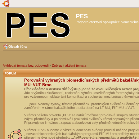
PES
Podpora efektivní spolupráce biomedicíns
Obsah fóra
Vyhledat témata bez odpovědí
•
Zobrazit aktivní témata
FÓRUM
Porovnání vybraných biomedicínských předmětů bakalářsk
MU; VUT Brno
Předkládáme k diskusi dílčí výstup jedné ze dvou klíčových aktivit pro
Jde o výměnu zkušeností, reciproční výměnu osvědčených forem výuky bio
pro vzájemnou multilaterální komunikaci a spolupráci mezi zúčastněnými vz
…..jsou uvedeny sylaby, témata přednášek, praktických cvičení a učební 
zaměřením v rámci bakalářského studia oborů na LF MU, PřF MU a VUT.
V rámci našeho projektu „PES“ se nabízí možnost pro cílové skupiny student
zájmu přednášky a po domluvě i praktická cvičení v rámci popsaných před
Připravuje se i možnost zapsat a absolvovat celý předmět včetně kreditové
V rámci OPVK budeme v blízké budoucnosti svědky prolnutí našeho projekt
„Inovace biochemických bakalářských programů PřF MU pro potřeby moderní
připravíme dva nové předměty
„Aplikované instrumentální a analytické 