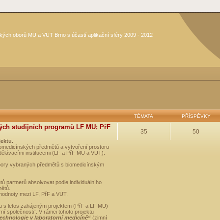
kých oborů MU a VUT Brno s účastí aplikační sféry 2009 - 2012
TÉMATA
PŘÍSPĚVKY
ých studijních programů LF MU; PřF
35
50
jektu.
medicínských předmětů a vytvoření prostoru
dělávacími institucemi (LF a PřF MU a VUT).
opory vybraných předmětů s biomedicínským
ů partnerů absolvovat podle individuálního
mětů.
 hodnoty mezi LF, PřF a VUT.
u s letos zahájeným projektem (PřF a LF MU)
 společnosti“. V rámci tohoto projektu
technologie v laboratorní medicíně“
(zimní