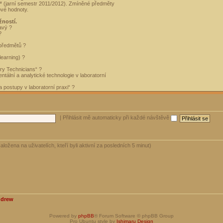
“
(jarní semestr 2011/2012). Zmíněné předměty
ové hodnoty.
žností.
avý ?
?
 předmětů ?
learning) ?
ory Technicians“ ?
tální a analytické technologie v laboratorní
 postupy v laboratorní praxi“ ?
|
Přihlásit mě automaticky při každé návštěvě
aložena na uživatelích, kteří byli aktivní za posledních 5 minut)
ndrew
Powered by
phpBB
® Forum Software © phpBB Group
Pro Ubuntu style by
Ishimaru Design