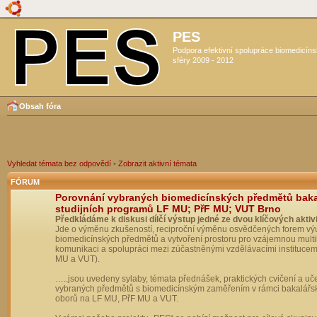
PES
Podpora efektivní spolupráce biomedicín
sféry 2009 - 2012
Obsah fóra
Vyhledat témata bez odpovědí
•
Zobrazit aktivní témata
FÓRUM
Porovnání vybraných biomedicínských předmětů bak
studijních programů LF MU; PřF MU; VUT Brno
Předkládáme k diskusi dílčí výstup jedné ze dvou klíčových aktivi
Jde o výměnu zkušeností, reciproční výměnu osvědčených forem vý
biomedicínských předmětů a vytvoření prostoru pro vzájemnou multil
komunikaci a spolupráci mezi zúčastněnými vzdělávacími institucem
MU a VUT).
…..jsou uvedeny sylaby, témata přednášek, praktických cvičení a uč
vybraných předmětů s biomedicínským zaměřením v rámci bakalářs
oborů na LF MU, PřF MU a VUT.