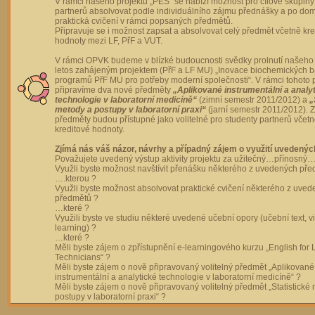
V rámci našeho projektu „PES“ se nabízí možnost pro cílové skupiny
partnerů absolvovat podle individuálního zájmu přednášky a po dom
praktická cvičení v rámci popsaných předmětů.
Připravuje se i možnost zapsat a absolvovat celý předmět včetně kre
hodnoty mezi LF, PřF a VUT.
V rámci OPVK budeme v blízké budoucnosti svědky prolnutí našeho 
letos zahájeným projektem (PřF a LF MU) „Inovace biochemických 
programů PřF MU pro potřeby moderní společnosti“. V rámci tohoto 
připravíme dva nové předměty
„Aplikované instrumentální a analy
technologie v laboratorní medicíně“
(zimní semestr 2011/2012) a
„
metody a postupy v laboratorní praxi“
(jarní semestr 2011/2012).
předměty budou přístupné jako volitelné pro studenty partnerů včet
kreditové hodnoty.
Zjímá nás váš názor, návrhy a případný zájem o využití uvedenýc
Považujete uvedený výstup aktivity projektu za užitečný…přínosný…
Využli byste možnost navštívit přenášku některého z uvedených př
….kterou ?
Využli byste možnost absolvovat praktické cvičení některého z uve
předmětů ?
…které ?
Využili byste ve studiu některé uvedené učební opory (učební text, v
learning) ?
…které ?
Měli byste zájem o zpřístupnění e-learningového kurzu „English for 
Technicians“ ?
Měli byste zájem o nově připravovaný volitelný předmět „Aplikované
instrumentální a analytické technologie v laboratorní medicíně“ ?
Měli byste zájem o nově připravovaný volitelný předmět „Statistické
postupy v laboratorní praxi“ ?