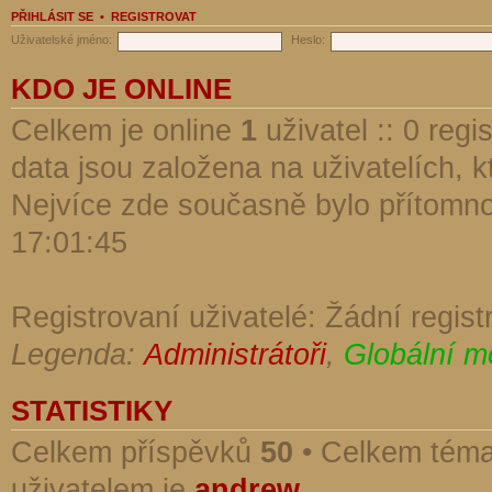
PŘIHLÁSIT SE
•
REGISTROVAT
Uživatelské jméno:
Heslo:
KDO JE ONLINE
Celkem je online
1
uživatel :: 0 reg
data jsou založena na uživatelích, kt
Nejvíce zde současně bylo přítomn
17:01:45
Registrovaní uživatelé: Žádní regist
Legenda:
Administrátoři
,
Globální m
STATISTIKY
Celkem příspěvků
50
• Celkem tém
uživatelem je
andrew