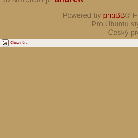
Powered by
phpBB
® F
Pro Ubuntu st
Český př
Obsah fóra