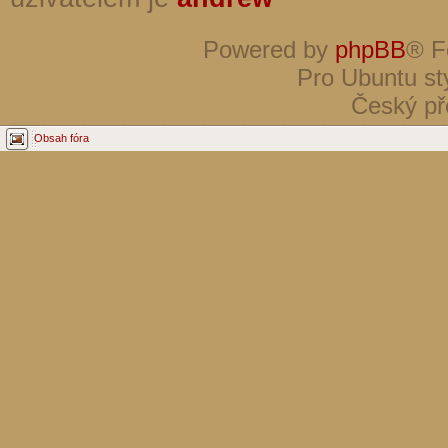
Powered by
phpBB
® F
Pro Ubuntu st
Český př
Obsah fóra