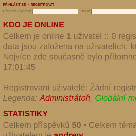
PŘIHLÁSIT SE
•
REGISTROVAT
Uživatelské jméno:
Heslo:
KDO JE ONLINE
Celkem je online
1
uživatel :: 0 reg
data jsou založena na uživatelích, kt
Nejvíce zde současně bylo přítomn
17:01:45
Registrovaní uživatelé: Žádní regist
Legenda:
Administrátoři
,
Globální m
STATISTIKY
Celkem příspěvků
50
• Celkem tém
uživatelem je
andrew