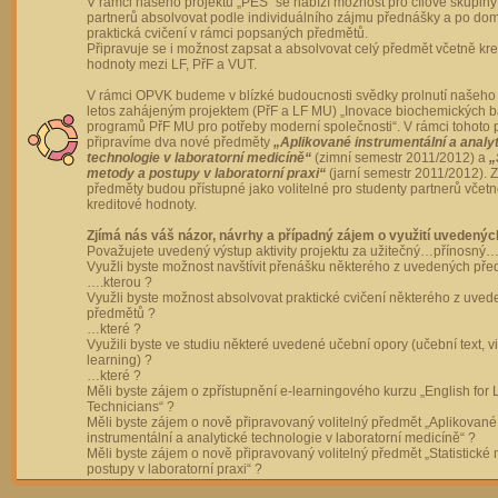
V rámci našeho projektu „PES“ se nabízí možnost pro cílové skupiny
partnerů absolvovat podle individuálního zájmu přednášky a po dom
praktická cvičení v rámci popsaných předmětů.
Připravuje se i možnost zapsat a absolvovat celý předmět včetně kre
hodnoty mezi LF, PřF a VUT.
V rámci OPVK budeme v blízké budoucnosti svědky prolnutí našeho 
letos zahájeným projektem (PřF a LF MU) „Inovace biochemických 
programů PřF MU pro potřeby moderní společnosti“. V rámci tohoto 
připravíme dva nové předměty
„Aplikované instrumentální a analy
technologie v laboratorní medicíně“
(zimní semestr 2011/2012) a
„
metody a postupy v laboratorní praxi“
(jarní semestr 2011/2012).
předměty budou přístupné jako volitelné pro studenty partnerů včet
kreditové hodnoty.
Zjímá nás váš názor, návrhy a případný zájem o využití uvedenýc
Považujete uvedený výstup aktivity projektu za užitečný…přínosný…
Využli byste možnost navštívit přenášku některého z uvedených př
….kterou ?
Využli byste možnost absolvovat praktické cvičení některého z uve
předmětů ?
…které ?
Využili byste ve studiu některé uvedené učební opory (učební text, v
learning) ?
…které ?
Měli byste zájem o zpřístupnění e-learningového kurzu „English for 
Technicians“ ?
Měli byste zájem o nově připravovaný volitelný předmět „Aplikované
instrumentální a analytické technologie v laboratorní medicíně“ ?
Měli byste zájem o nově připravovaný volitelný předmět „Statistické
postupy v laboratorní praxi“ ?