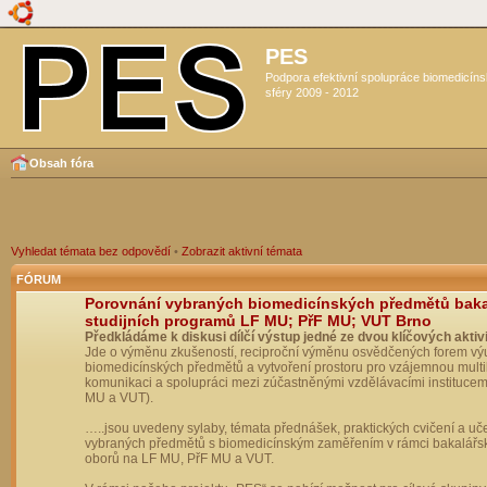
PES
Podpora efektivní spolupráce biomedicín
sféry 2009 - 2012
Obsah fóra
Vyhledat témata bez odpovědí
•
Zobrazit aktivní témata
FÓRUM
Porovnání vybraných biomedicínských předmětů bak
studijních programů LF MU; PřF MU; VUT Brno
Předkládáme k diskusi dílčí výstup jedné ze dvou klíčových aktivi
Jde o výměnu zkušeností, reciproční výměnu osvědčených forem vý
biomedicínských předmětů a vytvoření prostoru pro vzájemnou multil
komunikaci a spolupráci mezi zúčastněnými vzdělávacími institucem
MU a VUT).
…..jsou uvedeny sylaby, témata přednášek, praktických cvičení a uč
vybraných předmětů s biomedicínským zaměřením v rámci bakalářs
oborů na LF MU, PřF MU a VUT.