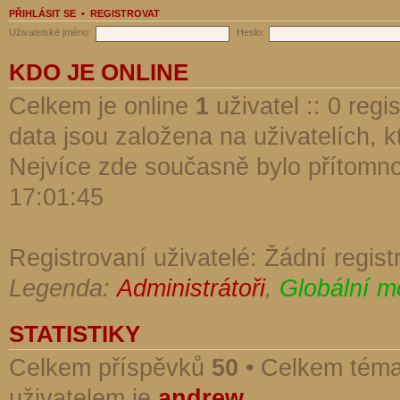
PŘIHLÁSIT SE
•
REGISTROVAT
Uživatelské jméno:
Heslo:
KDO JE ONLINE
Celkem je online
1
uživatel :: 0 reg
data jsou založena na uživatelích, kt
Nejvíce zde současně bylo přítomn
17:01:45
Registrovaní uživatelé: Žádní regist
Legenda:
Administrátoři
,
Globální m
STATISTIKY
Celkem příspěvků
50
• Celkem tém
uživatelem je
andrew