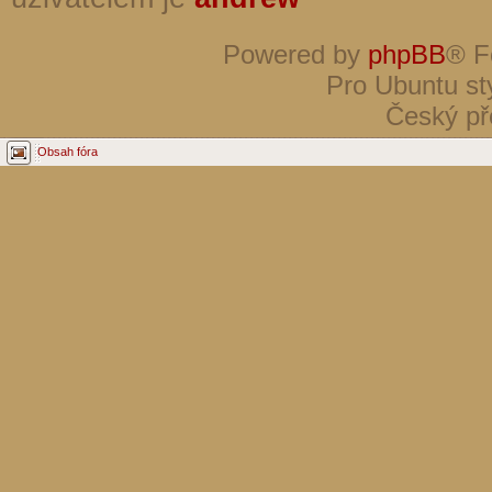
Powered by
phpBB
® F
Pro Ubuntu st
Český př
Obsah fóra