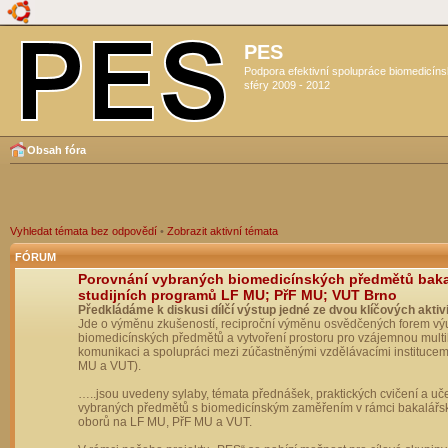
PES
Podpora efektivní spolupráce biomedicín
sféry 2009 - 2012
Obsah fóra
Vyhledat témata bez odpovědí
•
Zobrazit aktivní témata
FÓRUM
Porovnání vybraných biomedicínských předmětů bak
studijních programů LF MU; PřF MU; VUT Brno
Předkládáme k diskusi dílčí výstup jedné ze dvou klíčových aktivi
Jde o výměnu zkušeností, reciproční výměnu osvědčených forem vý
biomedicínských předmětů a vytvoření prostoru pro vzájemnou multil
komunikaci a spolupráci mezi zúčastněnými vzdělávacími institucem
MU a VUT).
…..jsou uvedeny sylaby, témata přednášek, praktických cvičení a uč
vybraných předmětů s biomedicínským zaměřením v rámci bakalářs
oborů na LF MU, PřF MU a VUT.