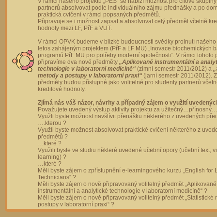
V rámci našeho projektu „PES“ se nabízí možnost pro cílové skupiny
partnerů absolvovat podle individuálního zájmu přednášky a po dom
praktická cvičení v rámci popsaných předmětů.
Připravuje se i možnost zapsat a absolvovat celý předmět včetně kre
hodnoty mezi LF, PřF a VUT.
V rámci OPVK budeme v blízké budoucnosti svědky prolnutí našeho 
letos zahájeným projektem (PřF a LF MU) „Inovace biochemických 
programů PřF MU pro potřeby moderní společnosti“. V rámci tohoto 
připravíme dva nové předměty
„Aplikované instrumentální a analy
technologie v laboratorní medicíně“
(zimní semestr 2011/2012) a
„
metody a postupy v laboratorní praxi“
(jarní semestr 2011/2012).
předměty budou přístupné jako volitelné pro studenty partnerů včet
kreditové hodnoty.
Zjímá nás váš názor, návrhy a případný zájem o využití uvedenýc
Považujete uvedený výstup aktivity projektu za užitečný…přínosný…
Využli byste možnost navštívit přenášku některého z uvedených př
….kterou ?
Využli byste možnost absolvovat praktické cvičení některého z uve
předmětů ?
…které ?
Využili byste ve studiu některé uvedené učební opory (učební text, v
learning) ?
…které ?
Měli byste zájem o zpřístupnění e-learningového kurzu „English for 
Technicians“ ?
Měli byste zájem o nově připravovaný volitelný předmět „Aplikované
instrumentální a analytické technologie v laboratorní medicíně“ ?
Měli byste zájem o nově připravovaný volitelný předmět „Statistické
postupy v laboratorní praxi“ ?