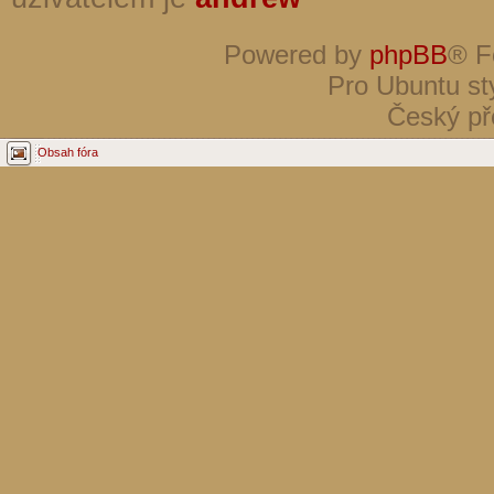
Powered by
phpBB
® F
Pro Ubuntu st
Český př
Obsah fóra