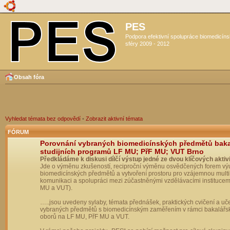
PES
Podpora efektivní spolupráce biomedicín
sféry 2009 - 2012
Obsah fóra
Vyhledat témata bez odpovědí
•
Zobrazit aktivní témata
FÓRUM
Porovnání vybraných biomedicínských předmětů bak
studijních programů LF MU; PřF MU; VUT Brno
Předkládáme k diskusi dílčí výstup jedné ze dvou klíčových aktivi
Jde o výměnu zkušeností, reciproční výměnu osvědčených forem vý
biomedicínských předmětů a vytvoření prostoru pro vzájemnou multil
komunikaci a spolupráci mezi zúčastněnými vzdělávacími institucem
MU a VUT).
…..jsou uvedeny sylaby, témata přednášek, praktických cvičení a uč
vybraných předmětů s biomedicínským zaměřením v rámci bakalářs
oborů na LF MU, PřF MU a VUT.