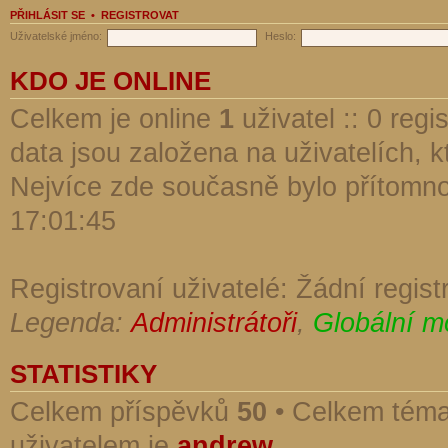
PŘIHLÁSIT SE
•
REGISTROVAT
Uživatelské jméno:
Heslo:
KDO JE ONLINE
Celkem je online
1
uživatel :: 0 reg
data jsou založena na uživatelích, kt
Nejvíce zde současně bylo přítomn
17:01:45
Registrovaní uživatelé: Žádní regist
Legenda:
Administrátoři
,
Globální m
STATISTIKY
Celkem příspěvků
50
• Celkem tém
uživatelem je
andrew