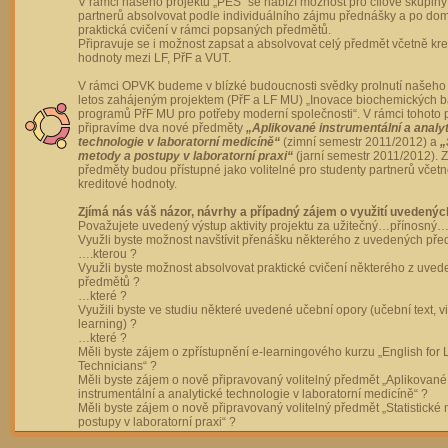
V rámci našeho projektu „PES“ se nabízí možnost pro cílové skupiny
partnerů absolvovat podle individuálního zájmu přednášky a po dom
praktická cvičení v rámci popsaných předmětů.
Připravuje se i možnost zapsat a absolvovat celý předmět včetně kre
hodnoty mezi LF, PřF a VUT.
V rámci OPVK budeme v blízké budoucnosti svědky prolnutí našeho 
letos zahájeným projektem (PřF a LF MU) „Inovace biochemických 
programů PřF MU pro potřeby moderní společnosti“. V rámci tohoto 
připravíme dva nové předměty
„Aplikované instrumentální a analy
technologie v laboratorní medicíně“
(zimní semestr 2011/2012) a
„
metody a postupy v laboratorní praxi“
(jarní semestr 2011/2012).
předměty budou přístupné jako volitelné pro studenty partnerů včet
kreditové hodnoty.
Zjímá nás váš názor, návrhy a případný zájem o využití uvedenýc
Považujete uvedený výstup aktivity projektu za užitečný…přínosný…
Využli byste možnost navštívit přenášku některého z uvedených př
….kterou ?
Využli byste možnost absolvovat praktické cvičení některého z uve
předmětů ?
…které ?
Využili byste ve studiu některé uvedené učební opory (učební text, v
learning) ?
…které ?
Měli byste zájem o zpřístupnění e-learningového kurzu „English for 
Technicians“ ?
Měli byste zájem o nově připravovaný volitelný předmět „Aplikované
instrumentální a analytické technologie v laboratorní medicíně“ ?
Měli byste zájem o nově připravovaný volitelný předmět „Statistické
postupy v laboratorní praxi“ ?