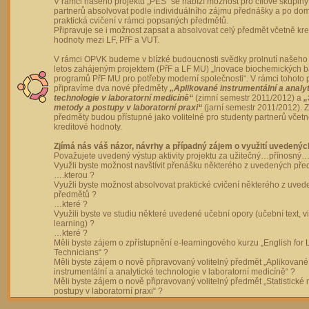
V rámci našeho projektu „PES“ se nabízí možnost pro cílové skupiny
partnerů absolvovat podle individuálního zájmu přednášky a po dom
praktická cvičení v rámci popsaných předmětů.
Připravuje se i možnost zapsat a absolvovat celý předmět včetně kre
hodnoty mezi LF, PřF a VUT.
V rámci OPVK budeme v blízké budoucnosti svědky prolnutí našeho 
letos zahájeným projektem (PřF a LF MU) „Inovace biochemických 
programů PřF MU pro potřeby moderní společnosti“. V rámci tohoto 
připravíme dva nové předměty
„Aplikované instrumentální a analy
technologie v laboratorní medicíně“
(zimní semestr 2011/2012) a
„
metody a postupy v laboratorní praxi“
(jarní semestr 2011/2012).
předměty budou přístupné jako volitelné pro studenty partnerů včet
kreditové hodnoty.
Zjímá nás váš názor, návrhy a případný zájem o využití uvedenýc
Považujete uvedený výstup aktivity projektu za užitečný…přínosný…
Využli byste možnost navštívit přenášku některého z uvedených př
….kterou ?
Využli byste možnost absolvovat praktické cvičení některého z uve
předmětů ?
…které ?
Využili byste ve studiu některé uvedené učební opory (učební text, v
learning) ?
…které ?
Měli byste zájem o zpřístupnění e-learningového kurzu „English for 
Technicians“ ?
Měli byste zájem o nově připravovaný volitelný předmět „Aplikované
instrumentální a analytické technologie v laboratorní medicíně“ ?
Měli byste zájem o nově připravovaný volitelný předmět „Statistické
postupy v laboratorní praxi“ ?