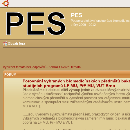
PES
Podpora efektivní spolupráce biomedicín
sféry 2009 - 2012
Obsah fóra
Vyhledat témata bez odpovědí
•
Zobrazit aktivní témata
FÓRUM
Porovnání vybraných biomedicínských předmětů bak
studijních programů LF MU; PřF MU; VUT Brno
Předkládáme k diskusi dílčí výstup jedné ze dvou klíčových aktivi
Jde o výměnu zkušeností, reciproční výměnu osvědčených forem vý
biomedicínských předmětů a vytvoření prostoru pro vzájemnou multil
komunikaci a spolupráci mezi zúčastněnými vzdělávacími institucem
MU a VUT).
…..jsou uvedeny sylaby, témata přednášek, praktických cvičení a uč
vybraných předmětů s biomedicínským zaměřením v rámci bakalářs
oborů na LF MU, PřF MU a VUT.