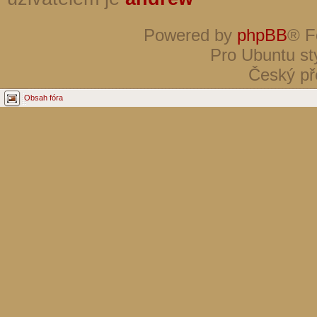
Powered by
phpBB
® F
Pro Ubuntu st
Český př
Obsah fóra