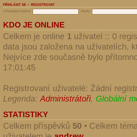
PŘIHLÁSIT SE
•
REGISTROVAT
Uživatelské jméno:
Heslo:
KDO JE ONLINE
Celkem je online
1
uživatel :: 0 reg
data jsou založena na uživatelích, kt
Nejvíce zde současně bylo přítomn
17:01:45
Registrovaní uživatelé: Žádní regist
Legenda:
Administrátoři
,
Globální m
STATISTIKY
Celkem příspěvků
50
• Celkem tém
uživatelem je
andrew