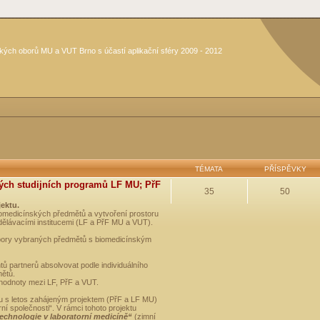
kých oborů MU a VUT Brno s účastí aplikační sféry 2009 - 2012
TÉMATA
PŘÍSPĚVKY
ých studijních programů LF MU; PřF
35
50
jektu.
medicínských předmětů a vytvoření prostoru
dělávacími institucemi (LF a PřF MU a VUT).
opory vybraných předmětů s biomedicínským
ů partnerů absolvovat podle individuálního
mětů.
 hodnoty mezi LF, PřF a VUT.
u s letos zahájeným projektem (PřF a LF MU)
 společnosti“. V rámci tohoto projektu
technologie v laboratorní medicíně“
(zimní