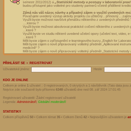
semestr 2011/2012) a
„Statistické metody a postupy v laboratorní praxi
budou přístupné jako volitelné pro studenty partnerů včetně přidělené kredit
Zjímá nás váš názor, návrhy a případný zájem o využití uvedených mo
Považujete uvedený výstup aktivity projektu za užitečný…přínosný….zajím
Využli byste možnost navštívit přenášku některého z uvedených předmětů 
….kterou ?
Využli byste možnost absolvovat praktické cvičení některého z uvedených
…které ?
Využili byste ve studiu některé uvedené učební opory (učební text, video, e-
…které ?
Měli byste zájem o zpřístupnění e-learningového kurzu „English for Laborat
Měli byste zájem o nově připravovaný volitelný předmět „Aplikované instrumen
medicíně“ ?
Měli byste zájem o nově připravovaný volitelný předmět „Statistické metody a
PŘIHLÁSIT SE
•
REGISTROVAT
Uživatelské jméno:
Heslo:
KDO JE ONLINE
Celkem je online
1
uživatel :: 0 registrovaných, 0 skrytých a 1 návštěvník (Tato data jsou z
Nejvíce zde současně bylo přítomno
6348
uživatelů dne ned 08. zář 2024 17:01:45
Registrovaní uživatelé: Žádní registrovaní uživatelé
Legenda:
Administrátoři
,
Globální moderátoři
STATISTIKY
Celkem příspěvků
50
• Celkem témat
35
• Celkem členů
42
• Nejnovějším uživatelem je
a