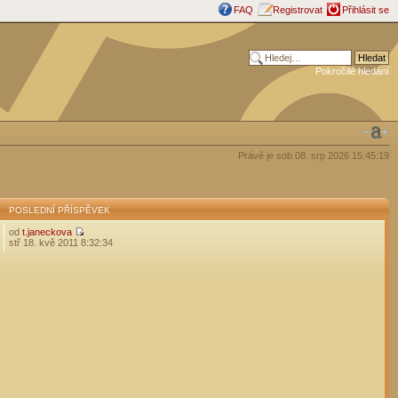
FAQ
Registrovat
Přihlásit se
Pokročilé hledání
Právě je sob 08. srp 2026 15:45:19
POSLEDNÍ PŘÍSPĚVEK
od
t.janeckova
stř 18. kvě 2011 8:32:34