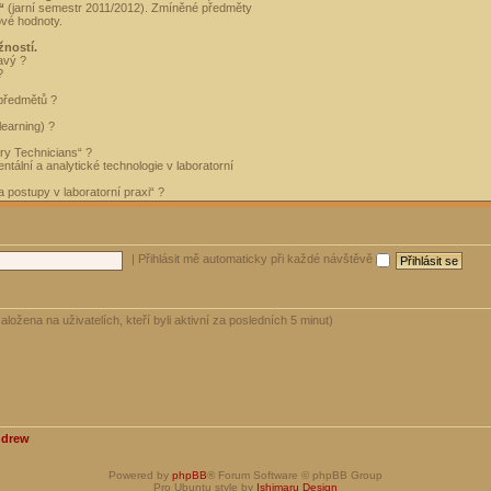
“
(jarní semestr 2011/2012). Zmíněné předměty
ové hodnoty.
žností.
avý ?
?
 předmětů ?
learning) ?
ory Technicians“ ?
tální a analytické technologie v laboratorní
 postupy v laboratorní praxi“ ?
|
Přihlásit mě automaticky při každé návštěvě
aložena na uživatelích, kteří byli aktivní za posledních 5 minut)
ndrew
Powered by
phpBB
® Forum Software © phpBB Group
Pro Ubuntu style by
Ishimaru Design