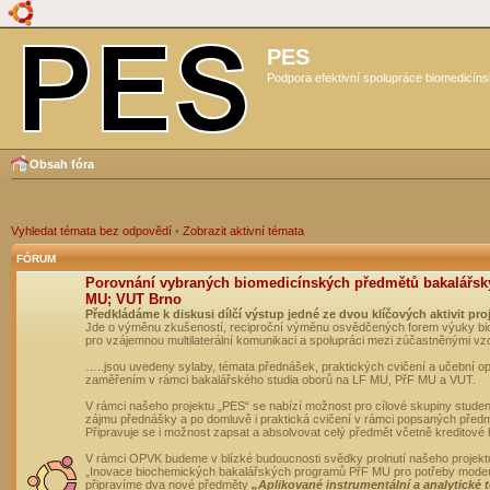
PES
Podpora efektivní spolupráce biomedicíns
Obsah fóra
Vyhledat témata bez odpovědí
•
Zobrazit aktivní témata
FÓRUM
Porovnání vybraných biomedicínských předmětů bakalářsk
MU; VUT Brno
Předkládáme k diskusi dílčí výstup jedné ze dvou klíčových aktivit pro
Jde o výměnu zkušeností, reciproční výměnu osvědčených forem výuky bio
pro vzájemnou multilaterální komunikaci a spolupráci mezi zúčastněnými vz
…..jsou uvedeny sylaby, témata přednášek, praktických cvičení a učební 
zaměřením v rámci bakalářského studia oborů na LF MU, PřF MU a VUT.
V rámci našeho projektu „PES“ se nabízí možnost pro cílové skupiny student
zájmu přednášky a po domluvě i praktická cvičení v rámci popsaných před
Připravuje se i možnost zapsat a absolvovat celý předmět včetně kreditové
V rámci OPVK budeme v blízké budoucnosti svědky prolnutí našeho projekt
„Inovace biochemických bakalářských programů PřF MU pro potřeby moderní
připravíme dva nové předměty
„Aplikované instrumentální a analytické 