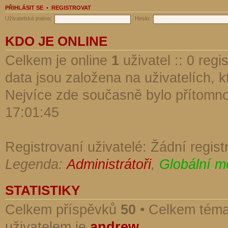
PŘIHLÁSIT SE
•
REGISTROVAT
Uživatelské jméno:
Heslo:
KDO JE ONLINE
Celkem je online
1
uživatel :: 0 reg
data jsou založena na uživatelích, kt
Nejvíce zde současně bylo přítomn
17:01:45
Registrovaní uživatelé: Žádní regist
Legenda:
Administrátoři
,
Globální m
STATISTIKY
Celkem příspěvků
50
• Celkem tém
uživatelem je
andrew