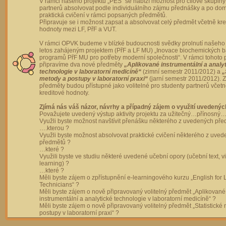
V rámci našeho projektu „PES“ se nabízí možnost pro cílové skupiny
partnerů absolvovat podle individuálního zájmu přednášky a po dom
praktická cvičení v rámci popsaných předmětů.
Připravuje se i možnost zapsat a absolvovat celý předmět včetně kre
hodnoty mezi LF, PřF a VUT.
V rámci OPVK budeme v blízké budoucnosti svědky prolnutí našeho 
letos zahájeným projektem (PřF a LF MU) „Inovace biochemických 
programů PřF MU pro potřeby moderní společnosti“. V rámci tohoto 
připravíme dva nové předměty
„Aplikované instrumentální a analy
technologie v laboratorní medicíně“
(zimní semestr 2011/2012) a
„
metody a postupy v laboratorní praxi“
(jarní semestr 2011/2012).
předměty budou přístupné jako volitelné pro studenty partnerů včet
kreditové hodnoty.
Zjímá nás váš názor, návrhy a případný zájem o využití uvedenýc
Považujete uvedený výstup aktivity projektu za užitečný…přínosný…
Využli byste možnost navštívit přenášku některého z uvedených př
….kterou ?
Využli byste možnost absolvovat praktické cvičení některého z uve
předmětů ?
…které ?
Využili byste ve studiu některé uvedené učební opory (učební text, v
learning) ?
…které ?
Měli byste zájem o zpřístupnění e-learningového kurzu „English for 
Technicians“ ?
Měli byste zájem o nově připravovaný volitelný předmět „Aplikované
instrumentální a analytické technologie v laboratorní medicíně“ ?
Měli byste zájem o nově připravovaný volitelný předmět „Statistické
postupy v laboratorní praxi“ ?