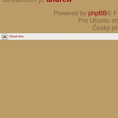
Powered by
phpBB
® F
Pro Ubuntu st
Český př
Obsah fóra