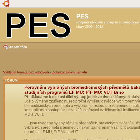
PES
Podpora efektivní spolupráce biomedicín
sféry 2009 - 2012
Obsah fóra
Vyhledat témata bez odpovědí
•
Zobrazit aktivní témata
FÓRUM
Porovnání vybraných biomedicínských předmětů bak
studijních programů LF MU; PřF MU; VUT Brno
Předkládáme k diskusi dílčí výstup jedné ze dvou klíčových aktivi
Jde o výměnu zkušeností, reciproční výměnu osvědčených forem vý
biomedicínských předmětů a vytvoření prostoru pro vzájemnou multil
komunikaci a spolupráci mezi zúčastněnými vzdělávacími institucem
MU a VUT).
…..jsou uvedeny sylaby, témata přednášek, praktických cvičení a uč
vybraných předmětů s biomedicínským zaměřením v rámci bakalářs
oborů na LF MU, PřF MU a VUT.