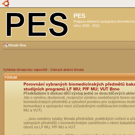
PES
Podpora efektivní spolupráce biomedicín
sféry 2009 - 2012
Obsah fóra
Vyhledat témata bez odpovědí
•
Zobrazit aktivní témata
FÓRUM
Porovnání vybraných biomedicínských předmětů bak
studijních programů LF MU; PřF MU; VUT Brno
Předkládáme k diskusi dílčí výstup jedné ze dvou klíčových aktivi
Jde o výměnu zkušeností, reciproční výměnu osvědčených forem vý
biomedicínských předmětů a vytvoření prostoru pro vzájemnou multil
komunikaci a spolupráci mezi zúčastněnými vzdělávacími institucem
MU a VUT).
…..jsou uvedeny sylaby, témata přednášek, praktických cvičení a uč
vybraných předmětů s biomedicínským zaměřením v rámci bakalářs
oborů na LF MU, PřF MU a VUT.