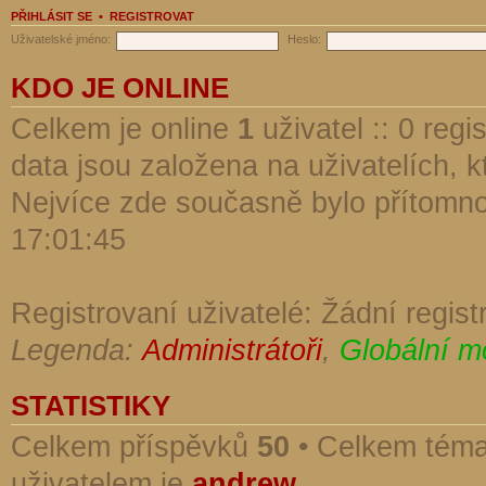
PŘIHLÁSIT SE
•
REGISTROVAT
Uživatelské jméno:
Heslo:
KDO JE ONLINE
Celkem je online
1
uživatel :: 0 reg
data jsou založena na uživatelích, kt
Nejvíce zde současně bylo přítomn
17:01:45
Registrovaní uživatelé: Žádní regist
Legenda:
Administrátoři
,
Globální m
STATISTIKY
Celkem příspěvků
50
• Celkem tém
uživatelem je
andrew