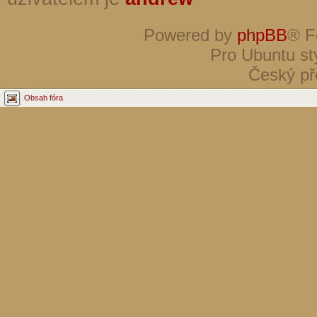
Powered by
phpBB
® F
Pro Ubuntu st
Český př
Obsah fóra