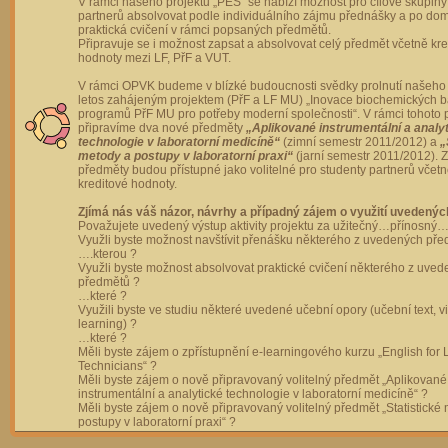
V rámci našeho projektu „PES“ se nabízí možnost pro cílové skupiny
partnerů absolvovat podle individuálního zájmu přednášky a po dom
praktická cvičení v rámci popsaných předmětů.
Připravuje se i možnost zapsat a absolvovat celý předmět včetně kre
hodnoty mezi LF, PřF a VUT.
V rámci OPVK budeme v blízké budoucnosti svědky prolnutí našeho 
letos zahájeným projektem (PřF a LF MU) „Inovace biochemických 
programů PřF MU pro potřeby moderní společnosti“. V rámci tohoto 
připravíme dva nové předměty
„Aplikované instrumentální a analy
technologie v laboratorní medicíně“
(zimní semestr 2011/2012) a
„
metody a postupy v laboratorní praxi“
(jarní semestr 2011/2012).
předměty budou přístupné jako volitelné pro studenty partnerů včet
kreditové hodnoty.
Zjímá nás váš názor, návrhy a případný zájem o využití uvedenýc
Považujete uvedený výstup aktivity projektu za užitečný…přínosný…
Využli byste možnost navštívit přenášku některého z uvedených př
….kterou ?
Využli byste možnost absolvovat praktické cvičení některého z uve
předmětů ?
…které ?
Využili byste ve studiu některé uvedené učební opory (učební text, v
learning) ?
…které ?
Měli byste zájem o zpřístupnění e-learningového kurzu „English for 
Technicians“ ?
Měli byste zájem o nově připravovaný volitelný předmět „Aplikované
instrumentální a analytické technologie v laboratorní medicíně“ ?
Měli byste zájem o nově připravovaný volitelný předmět „Statistické
postupy v laboratorní praxi“ ?