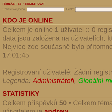
PŘIHLÁSIT SE
•
REGISTROVAT
Uživatelské jméno:
Heslo:
KDO JE ONLINE
Celkem je online
1
uživatel :: 0 reg
data jsou založena na uživatelích, kt
Nejvíce zde současně bylo přítomn
17:01:45
Registrovaní uživatelé: Žádní regist
Legenda:
Administrátoři
,
Globální m
STATISTIKY
Celkem příspěvků
50
• Celkem tém
uživatelem je
andrew