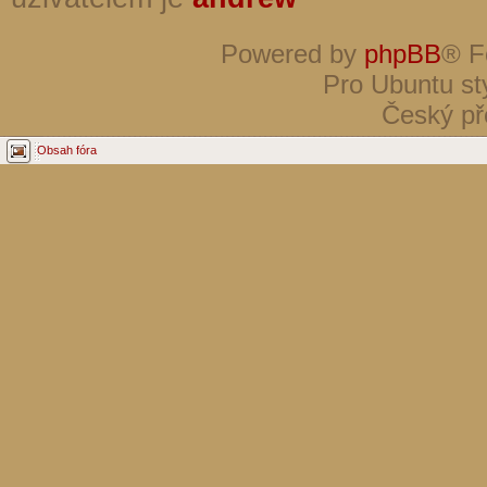
Powered by
phpBB
® F
Pro Ubuntu st
Český př
Obsah fóra