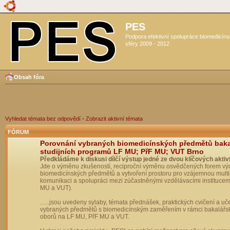
PES
Podpora efektivní spolupráce biomedicín
sféry 2009 - 2012
Obsah fóra
Vyhledat témata bez odpovědí
•
Zobrazit aktivní témata
FÓRUM
Porovnání vybraných biomedicínských předmětů bak
studijních programů LF MU; PřF MU; VUT Brno
Předkládáme k diskusi dílčí výstup jedné ze dvou klíčových aktivi
Jde o výměnu zkušeností, reciproční výměnu osvědčených forem vý
biomedicínských předmětů a vytvoření prostoru pro vzájemnou multil
komunikaci a spolupráci mezi zúčastněnými vzdělávacími institucem
MU a VUT).
…..jsou uvedeny sylaby, témata přednášek, praktických cvičení a uč
vybraných předmětů s biomedicínským zaměřením v rámci bakalářs
oborů na LF MU, PřF MU a VUT.