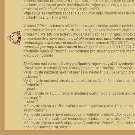
V rámci našeho projektu „PES“ se nabízí možnost pro cílové skupiny
partnerů absolvovat podle individuálního zájmu přednášky a po dom
praktická cvičení v rámci popsaných předmětů.
Připravuje se i možnost zapsat a absolvovat celý předmět včetně kre
hodnoty mezi LF, PřF a VUT.
V rámci OPVK budeme v blízké budoucnosti svědky prolnutí našeho 
letos zahájeným projektem (PřF a LF MU) „Inovace biochemických 
programů PřF MU pro potřeby moderní společnosti“. V rámci tohoto 
připravíme dva nové předměty
„Aplikované instrumentální a analy
technologie v laboratorní medicíně“
(zimní semestr 2011/2012) a
„
metody a postupy v laboratorní praxi“
(jarní semestr 2011/2012).
předměty budou přístupné jako volitelné pro studenty partnerů včet
kreditové hodnoty.
Zjímá nás váš názor, návrhy a případný zájem o využití uvedenýc
Považujete uvedený výstup aktivity projektu za užitečný…přínosný…
Využli byste možnost navštívit přenášku některého z uvedených př
….kterou ?
Využli byste možnost absolvovat praktické cvičení některého z uve
předmětů ?
…které ?
Využili byste ve studiu některé uvedené učební opory (učební text, v
learning) ?
…které ?
Měli byste zájem o zpřístupnění e-learningového kurzu „English for 
Technicians“ ?
Měli byste zájem o nově připravovaný volitelný předmět „Aplikované
instrumentální a analytické technologie v laboratorní medicíně“ ?
Měli byste zájem o nově připravovaný volitelný předmět „Statistické
postupy v laboratorní praxi“ ?