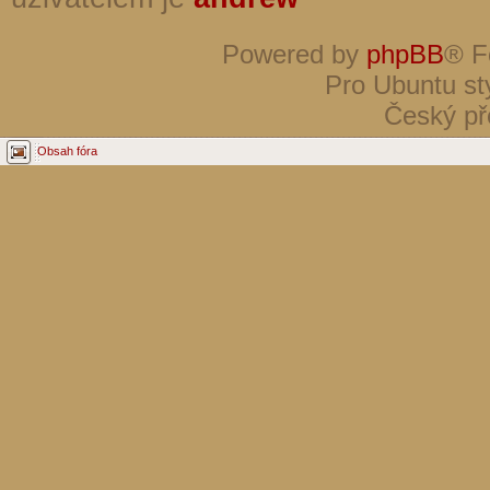
Powered by
phpBB
® F
Pro Ubuntu st
Český př
Obsah fóra