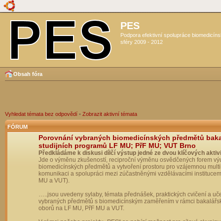
PES
Podpora efektivní spolupráce biomedicín
sféry 2009 - 2012
Obsah fóra
Vyhledat témata bez odpovědí
•
Zobrazit aktivní témata
FÓRUM
Porovnání vybraných biomedicínských předmětů bak
studijních programů LF MU; PřF MU; VUT Brno
Předkládáme k diskusi dílčí výstup jedné ze dvou klíčových aktivi
Jde o výměnu zkušeností, reciproční výměnu osvědčených forem vý
biomedicínských předmětů a vytvoření prostoru pro vzájemnou multil
komunikaci a spolupráci mezi zúčastněnými vzdělávacími institucem
MU a VUT).
…..jsou uvedeny sylaby, témata přednášek, praktických cvičení a uč
vybraných předmětů s biomedicínským zaměřením v rámci bakalářs
oborů na LF MU, PřF MU a VUT.