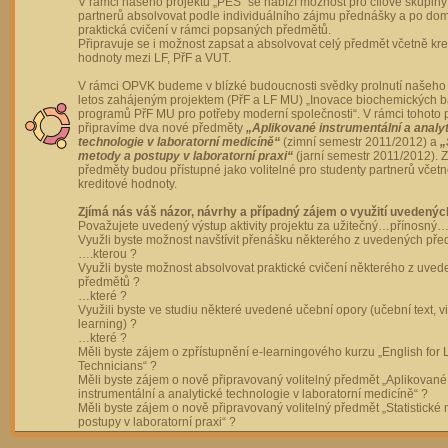
V rámci našeho projektu „PES“ se nabízí možnost pro cílové skupiny
partnerů absolvovat podle individuálního zájmu přednášky a po dom
praktická cvičení v rámci popsaných předmětů.
Připravuje se i možnost zapsat a absolvovat celý předmět včetně kre
hodnoty mezi LF, PřF a VUT.
V rámci OPVK budeme v blízké budoucnosti svědky prolnutí našeho 
letos zahájeným projektem (PřF a LF MU) „Inovace biochemických 
programů PřF MU pro potřeby moderní společnosti“. V rámci tohoto 
připravíme dva nové předměty
„Aplikované instrumentální a analy
technologie v laboratorní medicíně“
(zimní semestr 2011/2012) a
„
metody a postupy v laboratorní praxi“
(jarní semestr 2011/2012).
předměty budou přístupné jako volitelné pro studenty partnerů včet
kreditové hodnoty.
Zjímá nás váš názor, návrhy a případný zájem o využití uvedenýc
Považujete uvedený výstup aktivity projektu za užitečný…přínosný…
Využli byste možnost navštívit přenášku některého z uvedených př
….kterou ?
Využli byste možnost absolvovat praktické cvičení některého z uve
předmětů ?
…které ?
Využili byste ve studiu některé uvedené učební opory (učební text, v
learning) ?
…které ?
Měli byste zájem o zpřístupnění e-learningového kurzu „English for 
Technicians“ ?
Měli byste zájem o nově připravovaný volitelný předmět „Aplikované
instrumentální a analytické technologie v laboratorní medicíně“ ?
Měli byste zájem o nově připravovaný volitelný předmět „Statistické
postupy v laboratorní praxi“ ?