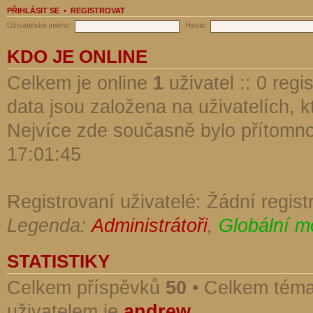
PŘIHLÁSIT SE
•
REGISTROVAT
Uživatelské jméno:
Heslo:
KDO JE ONLINE
Celkem je online
1
uživatel :: 0 reg
data jsou založena na uživatelích, kt
Nejvíce zde současně bylo přítomn
17:01:45
Registrovaní uživatelé: Žádní regist
Legenda:
Administrátoři
,
Globální m
STATISTIKY
Celkem příspěvků
50
• Celkem tém
uživatelem je
andrew