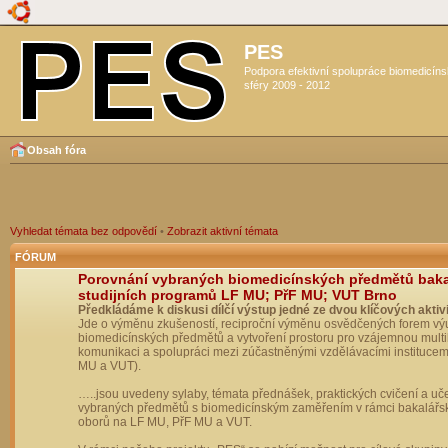
PES
Podpora efektivní spolupráce biomedicín
sféry 2009 - 2012
Obsah fóra
Vyhledat témata bez odpovědí
•
Zobrazit aktivní témata
FÓRUM
Porovnání vybraných biomedicínských předmětů bak
studijních programů LF MU; PřF MU; VUT Brno
Předkládáme k diskusi dílčí výstup jedné ze dvou klíčových aktivi
Jde o výměnu zkušeností, reciproční výměnu osvědčených forem vý
biomedicínských předmětů a vytvoření prostoru pro vzájemnou multil
komunikaci a spolupráci mezi zúčastněnými vzdělávacími institucem
MU a VUT).
…..jsou uvedeny sylaby, témata přednášek, praktických cvičení a uč
vybraných předmětů s biomedicínským zaměřením v rámci bakalářs
oborů na LF MU, PřF MU a VUT.