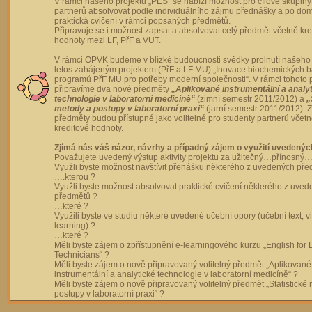
V rámci našeho projektu „PES“ se nabízí možnost pro cílové skupiny
partnerů absolvovat podle individuálního zájmu přednášky a po dom
praktická cvičení v rámci popsaných předmětů.
Připravuje se i možnost zapsat a absolvovat celý předmět včetně kre
hodnoty mezi LF, PřF a VUT.
V rámci OPVK budeme v blízké budoucnosti svědky prolnutí našeho 
letos zahájeným projektem (PřF a LF MU) „Inovace biochemických 
programů PřF MU pro potřeby moderní společnosti“. V rámci tohoto 
připravíme dva nové předměty
„Aplikované instrumentální a analy
technologie v laboratorní medicíně“
(zimní semestr 2011/2012) a
„
metody a postupy v laboratorní praxi“
(jarní semestr 2011/2012).
předměty budou přístupné jako volitelné pro studenty partnerů včet
kreditové hodnoty.
Zjímá nás váš názor, návrhy a případný zájem o využití uvedenýc
Považujete uvedený výstup aktivity projektu za užitečný…přínosný…
Využli byste možnost navštívit přenášku některého z uvedených př
….kterou ?
Využli byste možnost absolvovat praktické cvičení některého z uve
předmětů ?
…které ?
Využili byste ve studiu některé uvedené učební opory (učební text, v
learning) ?
…které ?
Měli byste zájem o zpřístupnění e-learningového kurzu „English for 
Technicians“ ?
Měli byste zájem o nově připravovaný volitelný předmět „Aplikované
instrumentální a analytické technologie v laboratorní medicíně“ ?
Měli byste zájem o nově připravovaný volitelný předmět „Statistické
postupy v laboratorní praxi“ ?