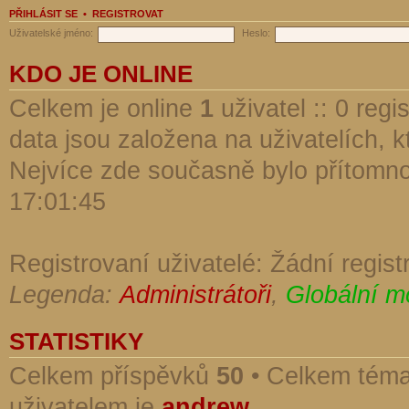
PŘIHLÁSIT SE
•
REGISTROVAT
Uživatelské jméno:
Heslo:
KDO JE ONLINE
Celkem je online
1
uživatel :: 0 reg
data jsou založena na uživatelích, kt
Nejvíce zde současně bylo přítomn
17:01:45
Registrovaní uživatelé: Žádní regist
Legenda:
Administrátoři
,
Globální m
STATISTIKY
Celkem příspěvků
50
• Celkem tém
uživatelem je
andrew