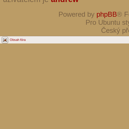
Powered by
phpBB
® F
Pro Ubuntu st
Český př
Obsah fóra