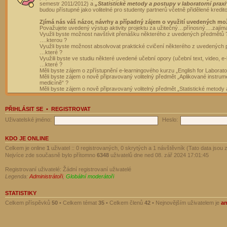
semestr 2011/2012) a
„Statistické metody a postupy v laboratorní praxi
budou přístupné jako volitelné pro studenty partnerů včetně přidělené kredit
Zjímá nás váš názor, návrhy a případný zájem o využití uvedených mo
Považujete uvedený výstup aktivity projektu za užitečný…přínosný….zajím
Využli byste možnost navštívit přenášku některého z uvedených předmětů 
….kterou ?
Využli byste možnost absolvovat praktické cvičení některého z uvedených
…které ?
Využili byste ve studiu některé uvedené učební opory (učební text, video, e-
…které ?
Měli byste zájem o zpřístupnění e-learningového kurzu „English for Laborat
Měli byste zájem o nově připravovaný volitelný předmět „Aplikované instrumen
medicíně“ ?
Měli byste zájem o nově připravovaný volitelný předmět „Statistické metody a
PŘIHLÁSIT SE
•
REGISTROVAT
Uživatelské jméno:
Heslo:
KDO JE ONLINE
Celkem je online
1
uživatel :: 0 registrovaných, 0 skrytých a 1 návštěvník (Tato data jsou z
Nejvíce zde současně bylo přítomno
6348
uživatelů dne ned 08. zář 2024 17:01:45
Registrovaní uživatelé: Žádní registrovaní uživatelé
Legenda:
Administrátoři
,
Globální moderátoři
STATISTIKY
Celkem příspěvků
50
• Celkem témat
35
• Celkem členů
42
• Nejnovějším uživatelem je
a