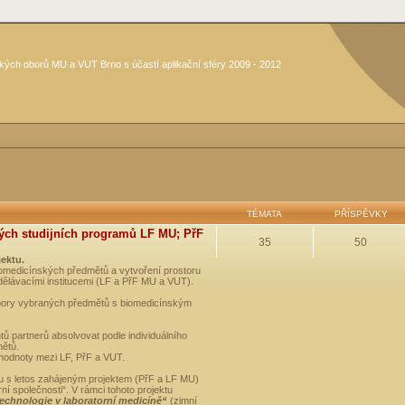
kých oborů MU a VUT Brno s účastí aplikační sféry 2009 - 2012
TÉMATA
PŘÍSPĚVKY
ých studijních programů LF MU; PřF
35
50
jektu.
medicínských předmětů a vytvoření prostoru
dělávacími institucemi (LF a PřF MU a VUT).
opory vybraných předmětů s biomedicínským
ů partnerů absolvovat podle individuálního
mětů.
 hodnoty mezi LF, PřF a VUT.
u s letos zahájeným projektem (PřF a LF MU)
 společnosti“. V rámci tohoto projektu
technologie v laboratorní medicíně“
(zimní