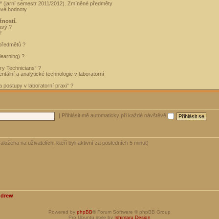
“
(jarní semestr 2011/2012). Zmíněné předměty
ové hodnoty.
žností.
avý ?
?
 předmětů ?
learning) ?
ory Technicians“ ?
tální a analytické technologie v laboratorní
 postupy v laboratorní praxi“ ?
|
Přihlásit mě automaticky při každé návštěvě
aložena na uživatelích, kteří byli aktivní za posledních 5 minut)
ndrew
Powered by
phpBB
® Forum Software © phpBB Group
Pro Ubuntu style by
Ishimaru Design