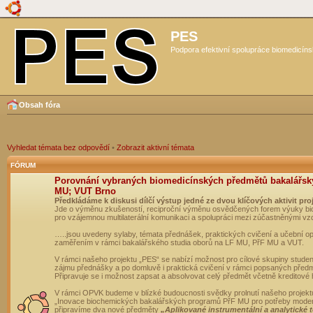
PES
Podpora efektivní spolupráce biomedicíns
Obsah fóra
Vyhledat témata bez odpovědí
•
Zobrazit aktivní témata
FÓRUM
Porovnání vybraných biomedicínských předmětů bakalářsk
MU; VUT Brno
Předkládáme k diskusi dílčí výstup jedné ze dvou klíčových aktivit pro
Jde o výměnu zkušeností, reciproční výměnu osvědčených forem výuky bio
pro vzájemnou multilaterální komunikaci a spolupráci mezi zúčastněnými vz
…..jsou uvedeny sylaby, témata přednášek, praktických cvičení a učební 
zaměřením v rámci bakalářského studia oborů na LF MU, PřF MU a VUT.
V rámci našeho projektu „PES“ se nabízí možnost pro cílové skupiny student
zájmu přednášky a po domluvě i praktická cvičení v rámci popsaných před
Připravuje se i možnost zapsat a absolvovat celý předmět včetně kreditové
V rámci OPVK budeme v blízké budoucnosti svědky prolnutí našeho projekt
„Inovace biochemických bakalářských programů PřF MU pro potřeby moderní
připravíme dva nové předměty
„Aplikované instrumentální a analytické 