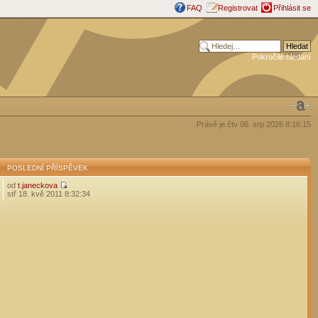
FAQ
Registrovat
Přihlásit se
Pokročilé hledání
Právě je čtv 06. srp 2026 8:16:15
POSLEDNÍ PŘÍSPĚVEK
od
t.janeckova
stř 18. kvě 2011 8:32:34