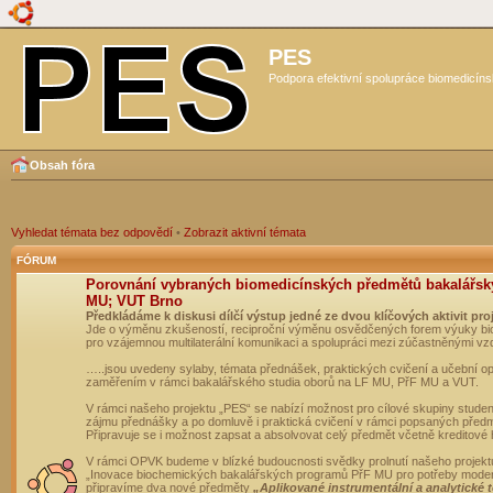
PES
Podpora efektivní spolupráce biomedicíns
Obsah fóra
Vyhledat témata bez odpovědí
•
Zobrazit aktivní témata
FÓRUM
Porovnání vybraných biomedicínských předmětů bakalářsk
MU; VUT Brno
Předkládáme k diskusi dílčí výstup jedné ze dvou klíčových aktivit pro
Jde o výměnu zkušeností, reciproční výměnu osvědčených forem výuky bio
pro vzájemnou multilaterální komunikaci a spolupráci mezi zúčastněnými vz
…..jsou uvedeny sylaby, témata přednášek, praktických cvičení a učební 
zaměřením v rámci bakalářského studia oborů na LF MU, PřF MU a VUT.
V rámci našeho projektu „PES“ se nabízí možnost pro cílové skupiny student
zájmu přednášky a po domluvě i praktická cvičení v rámci popsaných před
Připravuje se i možnost zapsat a absolvovat celý předmět včetně kreditové
V rámci OPVK budeme v blízké budoucnosti svědky prolnutí našeho projekt
„Inovace biochemických bakalářských programů PřF MU pro potřeby moderní
připravíme dva nové předměty
„Aplikované instrumentální a analytické 