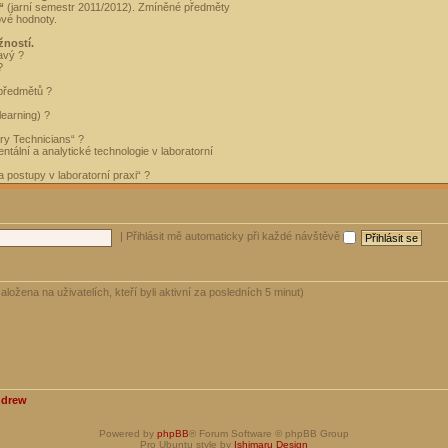
“
(jarní semestr 2011/2012). Zmíněné předměty
ové hodnoty.
žností.
avý ?
?
 předmětů ?
learning) ?
ory Technicians“ ?
tální a analytické technologie v laboratorní
 postupy v laboratorní praxi“ ?
|
Přihlásit mě automaticky při každé návštěvě
aložena na uživatelích, kteří byli aktivní za posledních 5 minut)
ndrew
Powered by
phpBB
® Forum Software © phpBB Group
Pro Ubuntu style by
Ishimaru Design