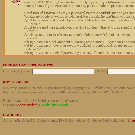
semestr 2011/2012) a
„Statistické metody a postupy v laboratorní praxi
budou přístupné jako volitelné pro studenty partnerů včetně přidělené kredit
Zjímá nás váš názor, návrhy a případný zájem o využití uvedených mo
Považujete uvedený výstup aktivity projektu za užitečný…přínosný….zajím
Využli byste možnost navštívit přenášku některého z uvedených předmětů 
….kterou ?
Využli byste možnost absolvovat praktické cvičení některého z uvedených
…které ?
Využili byste ve studiu některé uvedené učební opory (učební text, video, e-
…které ?
Měli byste zájem o zpřístupnění e-learningového kurzu „English for Laborat
Měli byste zájem o nově připravovaný volitelný předmět „Aplikované instrumen
medicíně“ ?
Měli byste zájem o nově připravovaný volitelný předmět „Statistické metody a
PŘIHLÁSIT SE
•
REGISTROVAT
Uživatelské jméno:
Heslo:
KDO JE ONLINE
Celkem je online
1
uživatel :: 0 registrovaných, 0 skrytých a 1 návštěvník (Tato data jsou z
Nejvíce zde současně bylo přítomno
6348
uživatelů dne ned 08. zář 2024 17:01:45
Registrovaní uživatelé: Žádní registrovaní uživatelé
Legenda:
Administrátoři
,
Globální moderátoři
STATISTIKY
Celkem příspěvků
50
• Celkem témat
35
• Celkem členů
42
• Nejnovějším uživatelem je
a