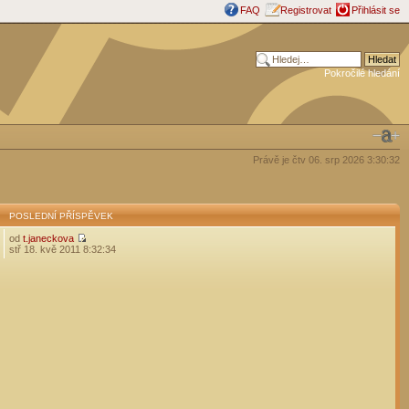
FAQ
Registrovat
Přihlásit se
Pokročilé hledání
Právě je čtv 06. srp 2026 3:30:32
POSLEDNÍ PŘÍSPĚVEK
od
t.janeckova
stř 18. kvě 2011 8:32:34