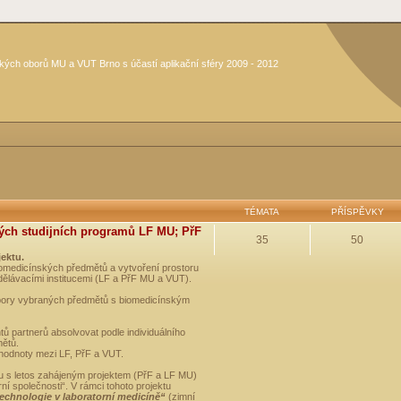
kých oborů MU a VUT Brno s účastí aplikační sféry 2009 - 2012
TÉMATA
PŘÍSPĚVKY
ých studijních programů LF MU; PřF
35
50
jektu.
medicínských předmětů a vytvoření prostoru
dělávacími institucemi (LF a PřF MU a VUT).
opory vybraných předmětů s biomedicínským
ů partnerů absolvovat podle individuálního
mětů.
 hodnoty mezi LF, PřF a VUT.
u s letos zahájeným projektem (PřF a LF MU)
 společnosti“. V rámci tohoto projektu
technologie v laboratorní medicíně“
(zimní