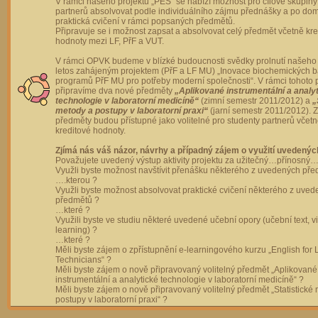
V rámci našeho projektu „PES“ se nabízí možnost pro cílové skupiny
partnerů absolvovat podle individuálního zájmu přednášky a po dom
praktická cvičení v rámci popsaných předmětů.
Připravuje se i možnost zapsat a absolvovat celý předmět včetně kre
hodnoty mezi LF, PřF a VUT.
V rámci OPVK budeme v blízké budoucnosti svědky prolnutí našeho 
letos zahájeným projektem (PřF a LF MU) „Inovace biochemických 
programů PřF MU pro potřeby moderní společnosti“. V rámci tohoto 
připravíme dva nové předměty
„Aplikované instrumentální a analy
technologie v laboratorní medicíně“
(zimní semestr 2011/2012) a
„
metody a postupy v laboratorní praxi“
(jarní semestr 2011/2012).
předměty budou přístupné jako volitelné pro studenty partnerů včet
kreditové hodnoty.
Zjímá nás váš názor, návrhy a případný zájem o využití uvedenýc
Považujete uvedený výstup aktivity projektu za užitečný…přínosný…
Využli byste možnost navštívit přenášku některého z uvedených př
….kterou ?
Využli byste možnost absolvovat praktické cvičení některého z uve
předmětů ?
…které ?
Využili byste ve studiu některé uvedené učební opory (učební text, v
learning) ?
…které ?
Měli byste zájem o zpřístupnění e-learningového kurzu „English for 
Technicians“ ?
Měli byste zájem o nově připravovaný volitelný předmět „Aplikované
instrumentální a analytické technologie v laboratorní medicíně“ ?
Měli byste zájem o nově připravovaný volitelný předmět „Statistické
postupy v laboratorní praxi“ ?