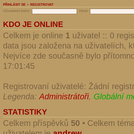
PŘIHLÁSIT SE
•
REGISTROVAT
Uživatelské jméno:
Heslo:
KDO JE ONLINE
Celkem je online
1
uživatel :: 0 reg
data jsou založena na uživatelích, kt
Nejvíce zde současně bylo přítomn
17:01:45
Registrovaní uživatelé: Žádní regist
Legenda:
Administrátoři
,
Globální m
STATISTIKY
Celkem příspěvků
50
• Celkem tém
uživatelem je
andrew