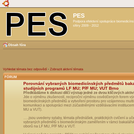
PES
Podpora efektivní spolupráce biomedicín
sféry 2009 - 2012
Obsah fóra
Vyhledat témata bez odpovědí
•
Zobrazit aktivní témata
FÓRUM
Porovnání vybraných biomedicínských předmětů bak
studijních programů LF MU; PřF MU; VUT Brno
Předkládáme k diskusi dílčí výstup jedné ze dvou klíčových aktivi
Jde o výměnu zkušeností, reciproční výměnu osvědčených forem vý
biomedicínských předmětů a vytvoření prostoru pro vzájemnou multil
komunikaci a spolupráci mezi zúčastněnými vzdělávacími institucem
MU a VUT).
…..jsou uvedeny sylaby, témata přednášek, praktických cvičení a uč
vybraných předmětů s biomedicínským zaměřením v rámci bakalářs
oborů na LF MU, PřF MU a VUT.