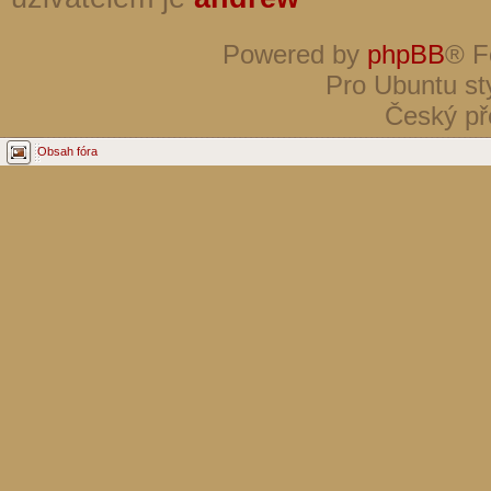
Powered by
phpBB
® F
Pro Ubuntu st
Český př
Obsah fóra