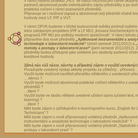
V rámci našeho projektu „PES“ se nabízí možnost pro cílové skupiny
partnerů absolvovat podle individuálního zájmu přednášky a po dom
praktická cvičení v rámci popsaných předmětů.
Připravuje se i možnost zapsat a absolvovat celý předmět včetně kre
hodnoty mezi LF, PřF a VUT.
V rámci OPVK budeme v blízké budoucnosti svědky prolnutí našeho 
letos zahájeným projektem (PřF a LF MU) „Inovace biochemických 
programů PřF MU pro potřeby moderní společnosti“. V rámci tohoto 
připravíme dva nové předměty
„Aplikované instrumentální a analy
technologie v laboratorní medicíně“
(zimní semestr 2011/2012) a
„
metody a postupy v laboratorní praxi“
(jarní semestr 2011/2012).
předměty budou přístupné jako volitelné pro studenty partnerů včet
kreditové hodnoty.
Zjímá nás váš názor, návrhy a případný zájem o využití uvedenýc
Považujete uvedený výstup aktivity projektu za užitečný…přínosný…
Využli byste možnost navštívit přenášku některého z uvedených př
….kterou ?
Využli byste možnost absolvovat praktické cvičení některého z uve
předmětů ?
…které ?
Využili byste ve studiu některé uvedené učební opory (učební text, v
learning) ?
…které ?
Měli byste zájem o zpřístupnění e-learningového kurzu „English for 
Technicians“ ?
Měli byste zájem o nově připravovaný volitelný předmět „Aplikované
instrumentální a analytické technologie v laboratorní medicíně“ ?
Měli byste zájem o nově připravovaný volitelný předmět „Statistické
postupy v laboratorní praxi“ ?