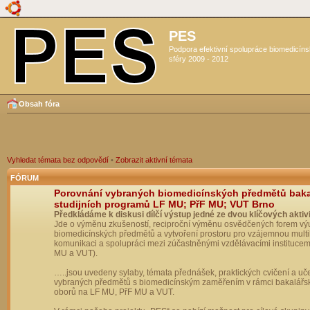
PES
Podpora efektivní spolupráce biomedicín
sféry 2009 - 2012
Obsah fóra
Vyhledat témata bez odpovědí
•
Zobrazit aktivní témata
FÓRUM
Porovnání vybraných biomedicínských předmětů bak
studijních programů LF MU; PřF MU; VUT Brno
Předkládáme k diskusi dílčí výstup jedné ze dvou klíčových aktivi
Jde o výměnu zkušeností, reciproční výměnu osvědčených forem vý
biomedicínských předmětů a vytvoření prostoru pro vzájemnou multil
komunikaci a spolupráci mezi zúčastněnými vzdělávacími institucem
MU a VUT).
…..jsou uvedeny sylaby, témata přednášek, praktických cvičení a uč
vybraných předmětů s biomedicínským zaměřením v rámci bakalářs
oborů na LF MU, PřF MU a VUT.