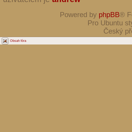
Powered by
phpBB
® F
Pro Ubuntu st
Český př
Obsah fóra