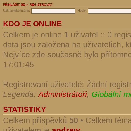
PŘIHLÁSIT SE
•
REGISTROVAT
Uživatelské jméno:
Heslo:
KDO JE ONLINE
Celkem je online
1
uživatel :: 0 reg
data jsou založena na uživatelích, kt
Nejvíce zde současně bylo přítomn
17:01:45
Registrovaní uživatelé: Žádní regist
Legenda:
Administrátoři
,
Globální m
STATISTIKY
Celkem příspěvků
50
• Celkem tém
uživatelem je
andrew