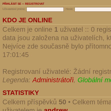
PŘIHLÁSIT SE
•
REGISTROVAT
Uživatelské jméno:
Heslo:
KDO JE ONLINE
Celkem je online
1
uživatel :: 0 reg
data jsou založena na uživatelích, kt
Nejvíce zde současně bylo přítomn
17:01:45
Registrovaní uživatelé: Žádní regist
Legenda:
Administrátoři
,
Globální m
STATISTIKY
Celkem příspěvků
50
• Celkem tém
uživatelem je
andrew