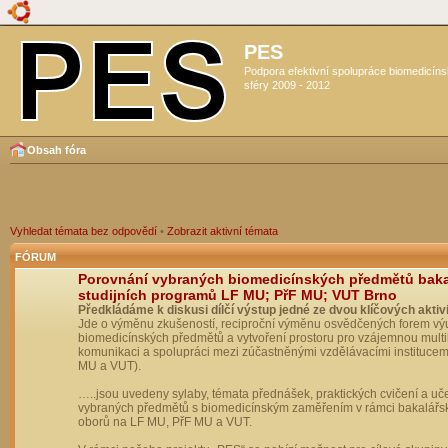
PES
Podpora efektivní spolupráce biomedicín
sféry 2009 - 2012
Obsah fóra
Vyhledat témata bez odpovědí
•
Zobrazit aktivní témata
FÓRUM
Porovnání vybraných biomedicínských předmětů bak
studijních programů LF MU; PřF MU; VUT Brno
Předkládáme k diskusi dílčí výstup jedné ze dvou klíčových aktivi
Jde o výměnu zkušeností, reciproční výměnu osvědčených forem vý
biomedicínských předmětů a vytvoření prostoru pro vzájemnou multil
komunikaci a spolupráci mezi zúčastněnými vzdělávacími institucem
MU a VUT).
…..jsou uvedeny sylaby, témata přednášek, praktických cvičení a uč
vybraných předmětů s biomedicínským zaměřením v rámci bakalářs
oborů na LF MU, PřF MU a VUT.