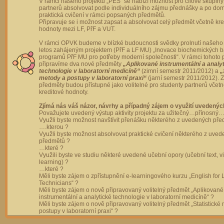
V rámci našeho projektu „PES“ se nabízí možnost pro cílové skupiny
partnerů absolvovat podle individuálního zájmu přednášky a po dom
praktická cvičení v rámci popsaných předmětů.
Připravuje se i možnost zapsat a absolvovat celý předmět včetně kre
hodnoty mezi LF, PřF a VUT.
V rámci OPVK budeme v blízké budoucnosti svědky prolnutí našeho 
letos zahájeným projektem (PřF a LF MU) „Inovace biochemických 
programů PřF MU pro potřeby moderní společnosti“. V rámci tohoto 
připravíme dva nové předměty
„Aplikované instrumentální a analy
technologie v laboratorní medicíně“
(zimní semestr 2011/2012) a
„
metody a postupy v laboratorní praxi“
(jarní semestr 2011/2012).
předměty budou přístupné jako volitelné pro studenty partnerů včet
kreditové hodnoty.
Zjímá nás váš názor, návrhy a případný zájem o využití uvedenýc
Považujete uvedený výstup aktivity projektu za užitečný…přínosný…
Využli byste možnost navštívit přenášku některého z uvedených př
….kterou ?
Využli byste možnost absolvovat praktické cvičení některého z uve
předmětů ?
…které ?
Využili byste ve studiu některé uvedené učební opory (učební text, v
learning) ?
…které ?
Měli byste zájem o zpřístupnění e-learningového kurzu „English for 
Technicians“ ?
Měli byste zájem o nově připravovaný volitelný předmět „Aplikované
instrumentální a analytické technologie v laboratorní medicíně“ ?
Měli byste zájem o nově připravovaný volitelný předmět „Statistické
postupy v laboratorní praxi“ ?