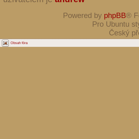
Powered by
phpBB
® F
Pro Ubuntu st
Český př
Obsah fóra