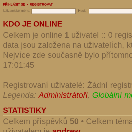
PŘIHLÁSIT SE
•
REGISTROVAT
Uživatelské jméno:
Heslo:
KDO JE ONLINE
Celkem je online
1
uživatel :: 0 reg
data jsou založena na uživatelích, kt
Nejvíce zde současně bylo přítomn
17:01:45
Registrovaní uživatelé: Žádní regist
Legenda:
Administrátoři
,
Globální m
STATISTIKY
Celkem příspěvků
50
• Celkem tém
uživatelem je
andrew