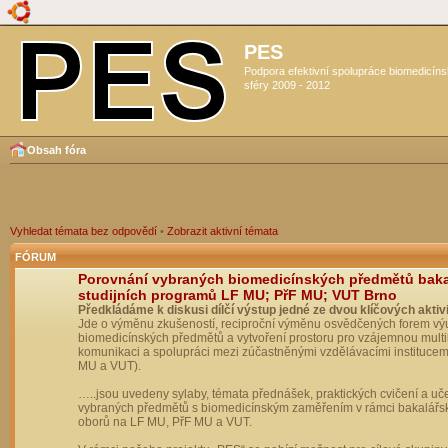
PES
Podpora efektivní spolupráce biomedicín
sféry 2009 - 2012
Obsah fóra
Vyhledat témata bez odpovědí
•
Zobrazit aktivní témata
FÓRUM
Porovnání vybraných biomedicínských předmětů bak
studijních programů LF MU; PřF MU; VUT Brno
Předkládáme k diskusi dílčí výstup jedné ze dvou klíčových aktivi
Jde o výměnu zkušeností, reciproční výměnu osvědčených forem vý
biomedicínských předmětů a vytvoření prostoru pro vzájemnou multil
komunikaci a spolupráci mezi zúčastněnými vzdělávacími institucem
MU a VUT).
…..jsou uvedeny sylaby, témata přednášek, praktických cvičení a uč
vybraných předmětů s biomedicínským zaměřením v rámci bakalářs
oborů na LF MU, PřF MU a VUT.