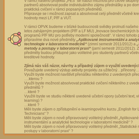
V rámci našeho projektu „PES“ se nabízí možnost pro cílové skupiny
partnerů absolvovat podle individuálního zájmu přednášky a po dom
praktická cvičení v rámci popsaných předmětů.
Připravuje se i možnost zapsat a absolvovat celý předmět včetně kre
hodnoty mezi LF, PřF a VUT.
V rámci OPVK budeme v blízké budoucnosti svědky prolnutí našeho 
letos zahájeným projektem (PřF a LF MU) „Inovace biochemických 
programů PřF MU pro potřeby moderní společnosti“. V rámci tohoto 
připravíme dva nové předměty
„Aplikované instrumentální a analy
technologie v laboratorní medicíně“
(zimní semestr 2011/2012) a
„
metody a postupy v laboratorní praxi“
(jarní semestr 2011/2012).
předměty budou přístupné jako volitelné pro studenty partnerů včet
kreditové hodnoty.
Zjímá nás váš názor, návrhy a případný zájem o využití uvedenýc
Považujete uvedený výstup aktivity projektu za užitečný…přínosný…
Využli byste možnost navštívit přenášku některého z uvedených př
….kterou ?
Využli byste možnost absolvovat praktické cvičení některého z uve
předmětů ?
…které ?
Využili byste ve studiu některé uvedené učební opory (učební text, v
learning) ?
…které ?
Měli byste zájem o zpřístupnění e-learningového kurzu „English for 
Technicians“ ?
Měli byste zájem o nově připravovaný volitelný předmět „Aplikované
instrumentální a analytické technologie v laboratorní medicíně“ ?
Měli byste zájem o nově připravovaný volitelný předmět „Statistické
postupy v laboratorní praxi“ ?