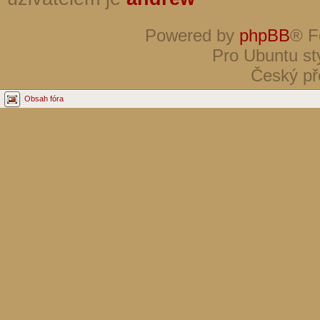
Powered by
phpBB
® F
Pro Ubuntu st
Český př
Obsah fóra