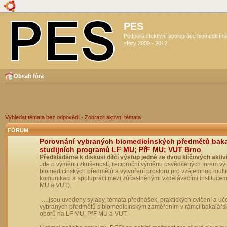
PES
Podpora efektivní spolupráce biomedicín
sféry 2009 - 2012
Obsah fóra
Vyhledat témata bez odpovědí
•
Zobrazit aktivní témata
FÓRUM
Porovnání vybraných biomedicínských předmětů bak
studijních programů LF MU; PřF MU; VUT Brno
Předkládáme k diskusi dílčí výstup jedné ze dvou klíčových aktivi
Jde o výměnu zkušeností, reciproční výměnu osvědčených forem vý
biomedicínských předmětů a vytvoření prostoru pro vzájemnou multil
komunikaci a spolupráci mezi zúčastněnými vzdělávacími institucem
MU a VUT).
…..jsou uvedeny sylaby, témata přednášek, praktických cvičení a uč
vybraných předmětů s biomedicínským zaměřením v rámci bakalářs
oborů na LF MU, PřF MU a VUT.