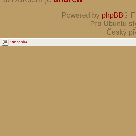
Powered by
phpBB
® F
Pro Ubuntu st
Český př
Obsah fóra