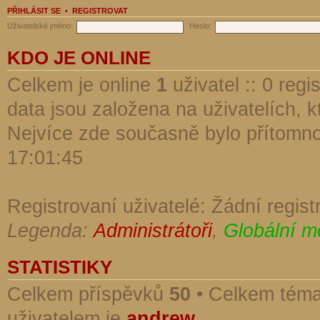
PŘIHLÁSIT SE
•
REGISTROVAT
Uživatelské jméno:
Heslo:
KDO JE ONLINE
Celkem je online
1
uživatel :: 0 reg
data jsou založena na uživatelích, kt
Nejvíce zde současně bylo přítomn
17:01:45
Registrovaní uživatelé: Žádní regist
Legenda:
Administrátoři
,
Globální m
STATISTIKY
Celkem příspěvků
50
• Celkem tém
uživatelem je
andrew