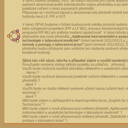
V rámci našeho projektu „PES“ se nabízí možnost pro cílové skupiny
partnerů absolvovat podle individuálního zájmu přednášky a po dom
praktická cvičení v rámci popsaných předmětů.
Připravuje se i možnost zapsat a absolvovat celý předmět včetně kre
hodnoty mezi LF, PřF a VUT.
V rámci OPVK budeme v blízké budoucnosti svědky prolnutí našeho 
letos zahájeným projektem (PřF a LF MU) „Inovace biochemických 
programů PřF MU pro potřeby moderní společnosti“. V rámci tohoto 
připravíme dva nové předměty
„Aplikované instrumentální a analy
technologie v laboratorní medicíně“
(zimní semestr 2011/2012) a
„
metody a postupy v laboratorní praxi“
(jarní semestr 2011/2012).
předměty budou přístupné jako volitelné pro studenty partnerů včet
kreditové hodnoty.
Zjímá nás váš názor, návrhy a případný zájem o využití uvedenýc
Považujete uvedený výstup aktivity projektu za užitečný…přínosný…
Využli byste možnost navštívit přenášku některého z uvedených př
….kterou ?
Využli byste možnost absolvovat praktické cvičení některého z uve
předmětů ?
…které ?
Využili byste ve studiu některé uvedené učební opory (učební text, v
learning) ?
…které ?
Měli byste zájem o zpřístupnění e-learningového kurzu „English for 
Technicians“ ?
Měli byste zájem o nově připravovaný volitelný předmět „Aplikované
instrumentální a analytické technologie v laboratorní medicíně“ ?
Měli byste zájem o nově připravovaný volitelný předmět „Statistické
postupy v laboratorní praxi“ ?