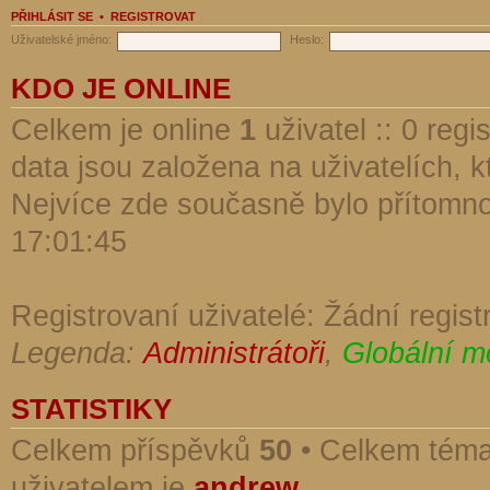
PŘIHLÁSIT SE
•
REGISTROVAT
Uživatelské jméno:
Heslo:
KDO JE ONLINE
Celkem je online
1
uživatel :: 0 reg
data jsou založena na uživatelích, kt
Nejvíce zde současně bylo přítomn
17:01:45
Registrovaní uživatelé: Žádní regist
Legenda:
Administrátoři
,
Globální m
STATISTIKY
Celkem příspěvků
50
• Celkem tém
uživatelem je
andrew