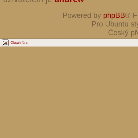
Powered by
phpBB
® F
Pro Ubuntu st
Český př
Obsah fóra