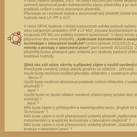
V rámci našeho projektu „PES“ se nabízí možnost pro cílové skupiny
partnerů absolvovat podle individuálního zájmu přednášky a po dom
praktická cvičení v rámci popsaných předmětů.
Připravuje se i možnost zapsat a absolvovat celý předmět včetně kre
hodnoty mezi LF, PřF a VUT.
V rámci OPVK budeme v blízké budoucnosti svědky prolnutí našeho 
letos zahájeným projektem (PřF a LF MU) „Inovace biochemických 
programů PřF MU pro potřeby moderní společnosti“. V rámci tohoto 
připravíme dva nové předměty
„Aplikované instrumentální a analy
technologie v laboratorní medicíně“
(zimní semestr 2011/2012) a
„
metody a postupy v laboratorní praxi“
(jarní semestr 2011/2012).
předměty budou přístupné jako volitelné pro studenty partnerů včet
kreditové hodnoty.
Zjímá nás váš názor, návrhy a případný zájem o využití uvedenýc
Považujete uvedený výstup aktivity projektu za užitečný…přínosný…
Využli byste možnost navštívit přenášku některého z uvedených př
….kterou ?
Využli byste možnost absolvovat praktické cvičení některého z uve
předmětů ?
…které ?
Využili byste ve studiu některé uvedené učební opory (učební text, v
learning) ?
…které ?
Měli byste zájem o zpřístupnění e-learningového kurzu „English for 
Technicians“ ?
Měli byste zájem o nově připravovaný volitelný předmět „Aplikované
instrumentální a analytické technologie v laboratorní medicíně“ ?
Měli byste zájem o nově připravovaný volitelný předmět „Statistické
postupy v laboratorní praxi“ ?