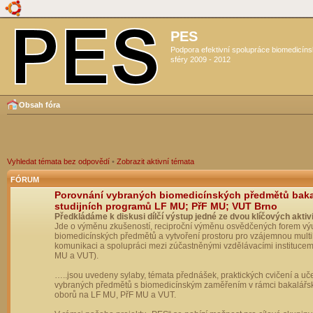
PES
Podpora efektivní spolupráce biomedicín
sféry 2009 - 2012
Obsah fóra
Vyhledat témata bez odpovědí
•
Zobrazit aktivní témata
FÓRUM
Porovnání vybraných biomedicínských předmětů bak
studijních programů LF MU; PřF MU; VUT Brno
Předkládáme k diskusi dílčí výstup jedné ze dvou klíčových aktivi
Jde o výměnu zkušeností, reciproční výměnu osvědčených forem vý
biomedicínských předmětů a vytvoření prostoru pro vzájemnou multil
komunikaci a spolupráci mezi zúčastněnými vzdělávacími institucem
MU a VUT).
…..jsou uvedeny sylaby, témata přednášek, praktických cvičení a uč
vybraných předmětů s biomedicínským zaměřením v rámci bakalářs
oborů na LF MU, PřF MU a VUT.