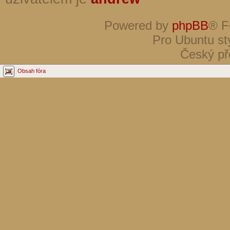
Powered by
phpBB
® F
Pro Ubuntu st
Český př
Obsah fóra