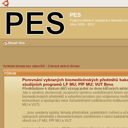
PES
Podpora efektivní spolupráce biomedicín
sféry 2009 - 2012
Obsah fóra
Vyhledat témata bez odpovědí
•
Zobrazit aktivní témata
FÓRUM
Porovnání vybraných biomedicínských předmětů bak
studijních programů LF MU; PřF MU; VUT Brno
Předkládáme k diskusi dílčí výstup jedné ze dvou klíčových aktivi
Jde o výměnu zkušeností, reciproční výměnu osvědčených forem vý
biomedicínských předmětů a vytvoření prostoru pro vzájemnou multil
komunikaci a spolupráci mezi zúčastněnými vzdělávacími institucem
MU a VUT).
…..jsou uvedeny sylaby, témata přednášek, praktických cvičení a uč
vybraných předmětů s biomedicínským zaměřením v rámci bakalářs
oborů na LF MU, PřF MU a VUT.