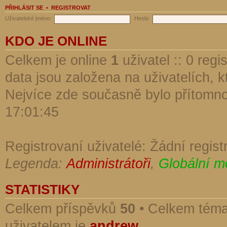
PŘIHLÁSIT SE
•
REGISTROVAT
Uživatelské jméno:
Heslo:
KDO JE ONLINE
Celkem je online
1
uživatel :: 0 reg
data jsou založena na uživatelích, kt
Nejvíce zde současně bylo přítomn
17:01:45
Registrovaní uživatelé: Žádní regist
Legenda:
Administrátoři
,
Globální m
STATISTIKY
Celkem příspěvků
50
• Celkem tém
uživatelem je
andrew