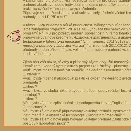
V rámci našeho projektu „PES“ se nabízí možnost pro cílové skupiny
partnerů absolvovat podle individuálního zájmu přednášky a po dom
praktická cvičení v rámci popsaných předmětů.
Připravuje se i možnost zapsat a absolvovat celý předmět včetně kre
hodnoty mezi LF, PřF a VUT.
V rámci OPVK budeme v blízké budoucnosti svědky prolnutí našeho 
letos zahájeným projektem (PřF a LF MU) „Inovace biochemických 
programů PřF MU pro potřeby moderní společnosti“. V rámci tohoto 
připravíme dva nové předměty
„Aplikované instrumentální a analy
technologie v laboratorní medicíně“
(zimní semestr 2011/2012) a
„
metody a postupy v laboratorní praxi“
(jarní semestr 2011/2012).
předměty budou přístupné jako volitelné pro studenty partnerů včet
kreditové hodnoty.
Zjímá nás váš názor, návrhy a případný zájem o využití uvedenýc
Považujete uvedený výstup aktivity projektu za užitečný…přínosný…
Využli byste možnost navštívit přenášku některého z uvedených př
….kterou ?
Využli byste možnost absolvovat praktické cvičení některého z uve
předmětů ?
…které ?
Využili byste ve studiu některé uvedené učební opory (učební text, v
learning) ?
…které ?
Měli byste zájem o zpřístupnění e-learningového kurzu „English for 
Technicians“ ?
Měli byste zájem o nově připravovaný volitelný předmět „Aplikované
instrumentální a analytické technologie v laboratorní medicíně“ ?
Měli byste zájem o nově připravovaný volitelný předmět „Statistické
postupy v laboratorní praxi“ ?