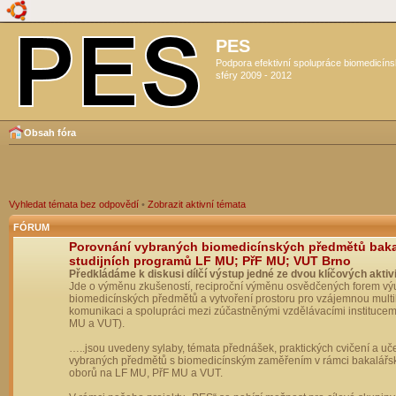
PES
Podpora efektivní spolupráce biomedicín
sféry 2009 - 2012
Obsah fóra
Vyhledat témata bez odpovědí
•
Zobrazit aktivní témata
FÓRUM
Porovnání vybraných biomedicínských předmětů bak
studijních programů LF MU; PřF MU; VUT Brno
Předkládáme k diskusi dílčí výstup jedné ze dvou klíčových aktivi
Jde o výměnu zkušeností, reciproční výměnu osvědčených forem vý
biomedicínských předmětů a vytvoření prostoru pro vzájemnou multil
komunikaci a spolupráci mezi zúčastněnými vzdělávacími institucem
MU a VUT).
…..jsou uvedeny sylaby, témata přednášek, praktických cvičení a uč
vybraných předmětů s biomedicínským zaměřením v rámci bakalářs
oborů na LF MU, PřF MU a VUT.