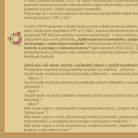
V rámci našeho projektu „PES“ se nabízí možnost pro cílové skupiny
partnerů absolvovat podle individuálního zájmu přednášky a po dom
praktická cvičení v rámci popsaných předmětů.
Připravuje se i možnost zapsat a absolvovat celý předmět včetně kre
hodnoty mezi LF, PřF a VUT.
V rámci OPVK budeme v blízké budoucnosti svědky prolnutí našeho 
letos zahájeným projektem (PřF a LF MU) „Inovace biochemických 
programů PřF MU pro potřeby moderní společnosti“. V rámci tohoto 
připravíme dva nové předměty
„Aplikované instrumentální a analy
technologie v laboratorní medicíně“
(zimní semestr 2011/2012) a
„
metody a postupy v laboratorní praxi“
(jarní semestr 2011/2012).
předměty budou přístupné jako volitelné pro studenty partnerů včet
kreditové hodnoty.
Zjímá nás váš názor, návrhy a případný zájem o využití uvedenýc
Považujete uvedený výstup aktivity projektu za užitečný…přínosný…
Využli byste možnost navštívit přenášku některého z uvedených př
….kterou ?
Využli byste možnost absolvovat praktické cvičení některého z uve
předmětů ?
…které ?
Využili byste ve studiu některé uvedené učební opory (učební text, v
learning) ?
…které ?
Měli byste zájem o zpřístupnění e-learningového kurzu „English for 
Technicians“ ?
Měli byste zájem o nově připravovaný volitelný předmět „Aplikované
instrumentální a analytické technologie v laboratorní medicíně“ ?
Měli byste zájem o nově připravovaný volitelný předmět „Statistické
postupy v laboratorní praxi“ ?