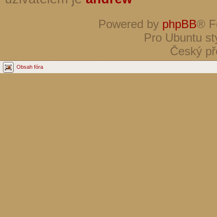
Powered by
phpBB
® F
Pro Ubuntu st
Český př
Obsah fóra