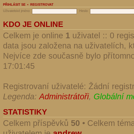
PŘIHLÁSIT SE
•
REGISTROVAT
Uživatelské jméno:
Heslo:
KDO JE ONLINE
Celkem je online
1
uživatel :: 0 reg
data jsou založena na uživatelích, kt
Nejvíce zde současně bylo přítomn
17:01:45
Registrovaní uživatelé: Žádní regist
Legenda:
Administrátoři
,
Globální m
STATISTIKY
Celkem příspěvků
50
• Celkem tém
uživatelem je
andrew