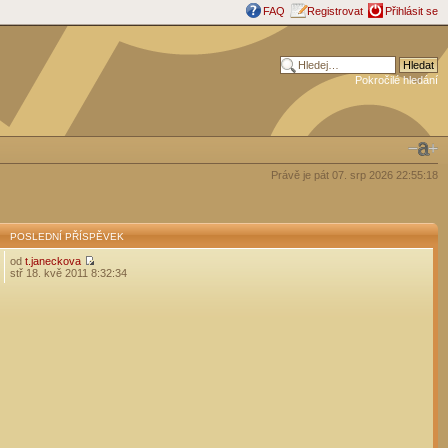
FAQ
Registrovat
Přihlásit se
Pokročilé hledání
Právě je pát 07. srp 2026 22:55:18
POSLEDNÍ PŘÍSPĚVEK
od
t.janeckova
stř 18. kvě 2011 8:32:34