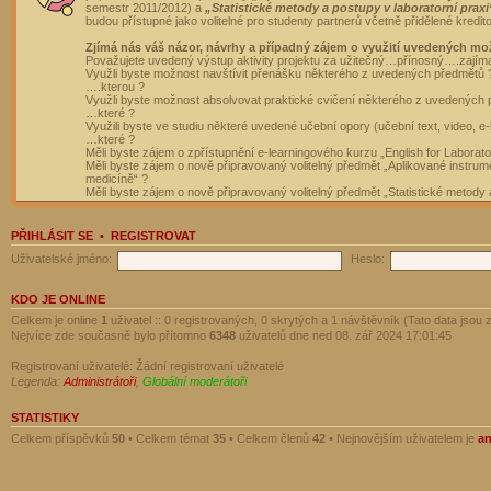
semestr 2011/2012) a
„Statistické metody a postupy v laboratorní praxi
budou přístupné jako volitelné pro studenty partnerů včetně přidělené kredit
Zjímá nás váš názor, návrhy a případný zájem o využití uvedených mo
Považujete uvedený výstup aktivity projektu za užitečný…přínosný….zajím
Využli byste možnost navštívit přenášku některého z uvedených předmětů 
….kterou ?
Využli byste možnost absolvovat praktické cvičení některého z uvedených
…které ?
Využili byste ve studiu některé uvedené učební opory (učební text, video, e-
…které ?
Měli byste zájem o zpřístupnění e-learningového kurzu „English for Laborat
Měli byste zájem o nově připravovaný volitelný předmět „Aplikované instrumen
medicíně“ ?
Měli byste zájem o nově připravovaný volitelný předmět „Statistické metody a
PŘIHLÁSIT SE
•
REGISTROVAT
Uživatelské jméno:
Heslo:
KDO JE ONLINE
Celkem je online
1
uživatel :: 0 registrovaných, 0 skrytých a 1 návštěvník (Tato data jsou z
Nejvíce zde současně bylo přítomno
6348
uživatelů dne ned 08. zář 2024 17:01:45
Registrovaní uživatelé: Žádní registrovaní uživatelé
Legenda:
Administrátoři
,
Globální moderátoři
STATISTIKY
Celkem příspěvků
50
• Celkem témat
35
• Celkem členů
42
• Nejnovějším uživatelem je
a