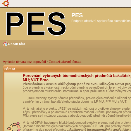
PES
Podpora efektivní spolupráce biomedicíns
Obsah fóra
Vyhledat témata bez odpovědí
•
Zobrazit aktivní témata
FÓRUM
Porovnání vybraných biomedicínských předmětů bakalářsk
MU; VUT Brno
Předkládáme k diskusi dílčí výstup jedné ze dvou klíčových aktivit pro
Jde o výměnu zkušeností, reciproční výměnu osvědčených forem výuky bio
pro vzájemnou multilaterální komunikaci a spolupráci mezi zúčastněnými vz
…..jsou uvedeny sylaby, témata přednášek, praktických cvičení a učební 
zaměřením v rámci bakalářského studia oborů na LF MU, PřF MU a VUT.
V rámci našeho projektu „PES“ se nabízí možnost pro cílové skupiny student
zájmu přednášky a po domluvě i praktická cvičení v rámci popsaných před
Připravuje se i možnost zapsat a absolvovat celý předmět včetně kreditové
V rámci OPVK budeme v blízké budoucnosti svědky prolnutí našeho projekt
„Inovace biochemických bakalářských programů PřF MU pro potřeby moderní
připravíme dva nové předměty
„Aplikované instrumentální a analytické 