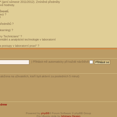
“
(jarní semestr 2011/2012). Zmíněné předměty
ové hodnoty.
žností.
avý ?
?
 předmětů ?
learning) ?
ory Technicians“ ?
tální a analytické technologie v laboratorní
 postupy v laboratorní praxi“ ?
|
Přihlásit mě automaticky při každé návštěvě
aložena na uživatelích, kteří byli aktivní za posledních 5 minut)
ndrew
Powered by
phpBB
® Forum Software © phpBB Group
Pro Ubuntu style by
Ishimaru Design