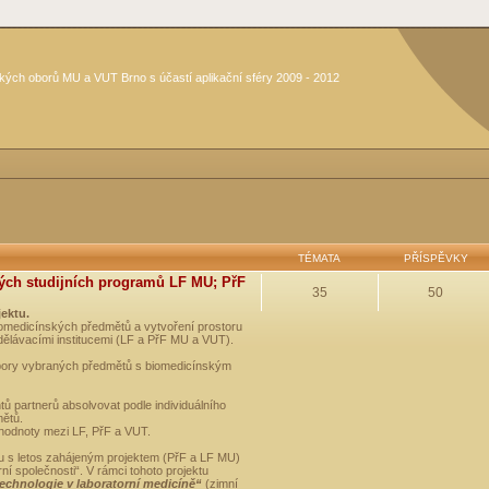
kých oborů MU a VUT Brno s účastí aplikační sféry 2009 - 2012
TÉMATA
PŘÍSPĚVKY
ých studijních programů LF MU; PřF
35
50
jektu.
medicínských předmětů a vytvoření prostoru
dělávacími institucemi (LF a PřF MU a VUT).
opory vybraných předmětů s biomedicínským
ů partnerů absolvovat podle individuálního
mětů.
 hodnoty mezi LF, PřF a VUT.
u s letos zahájeným projektem (PřF a LF MU)
 společnosti“. V rámci tohoto projektu
technologie v laboratorní medicíně“
(zimní