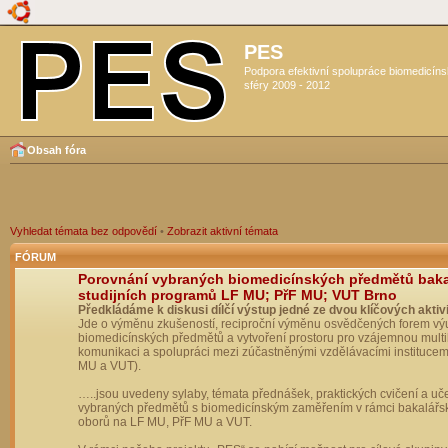
PES
Podpora efektivní spolupráce biomedicín
sféry 2009 - 2012
Obsah fóra
Vyhledat témata bez odpovědí
•
Zobrazit aktivní témata
FÓRUM
Porovnání vybraných biomedicínských předmětů bak
studijních programů LF MU; PřF MU; VUT Brno
Předkládáme k diskusi dílčí výstup jedné ze dvou klíčových aktivi
Jde o výměnu zkušeností, reciproční výměnu osvědčených forem vý
biomedicínských předmětů a vytvoření prostoru pro vzájemnou multil
komunikaci a spolupráci mezi zúčastněnými vzdělávacími institucem
MU a VUT).
…..jsou uvedeny sylaby, témata přednášek, praktických cvičení a uč
vybraných předmětů s biomedicínským zaměřením v rámci bakalářs
oborů na LF MU, PřF MU a VUT.