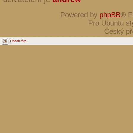
Powered by
phpBB
® F
Pro Ubuntu st
Český př
Obsah fóra