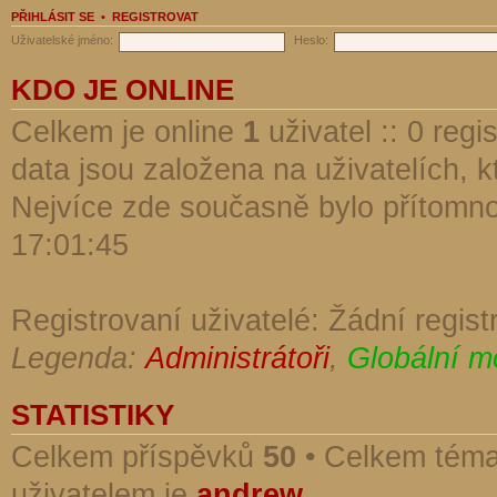
PŘIHLÁSIT SE
•
REGISTROVAT
Uživatelské jméno:
Heslo:
KDO JE ONLINE
Celkem je online
1
uživatel :: 0 reg
data jsou založena na uživatelích, kt
Nejvíce zde současně bylo přítomn
17:01:45
Registrovaní uživatelé: Žádní regist
Legenda:
Administrátoři
,
Globální m
STATISTIKY
Celkem příspěvků
50
• Celkem tém
uživatelem je
andrew