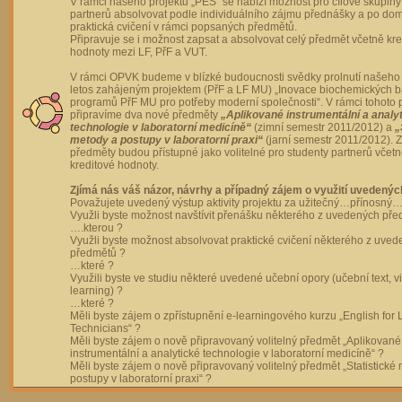
V rámci našeho projektu „PES“ se nabízí možnost pro cílové skupiny
partnerů absolvovat podle individuálního zájmu přednášky a po dom
praktická cvičení v rámci popsaných předmětů.
Připravuje se i možnost zapsat a absolvovat celý předmět včetně kre
hodnoty mezi LF, PřF a VUT.
V rámci OPVK budeme v blízké budoucnosti svědky prolnutí našeho 
letos zahájeným projektem (PřF a LF MU) „Inovace biochemických 
programů PřF MU pro potřeby moderní společnosti“. V rámci tohoto 
připravíme dva nové předměty
„Aplikované instrumentální a analy
technologie v laboratorní medicíně“
(zimní semestr 2011/2012) a
„
metody a postupy v laboratorní praxi“
(jarní semestr 2011/2012).
předměty budou přístupné jako volitelné pro studenty partnerů včet
kreditové hodnoty.
Zjímá nás váš názor, návrhy a případný zájem o využití uvedenýc
Považujete uvedený výstup aktivity projektu za užitečný…přínosný…
Využli byste možnost navštívit přenášku některého z uvedených př
….kterou ?
Využli byste možnost absolvovat praktické cvičení některého z uve
předmětů ?
…které ?
Využili byste ve studiu některé uvedené učební opory (učební text, v
learning) ?
…které ?
Měli byste zájem o zpřístupnění e-learningového kurzu „English for 
Technicians“ ?
Měli byste zájem o nově připravovaný volitelný předmět „Aplikované
instrumentální a analytické technologie v laboratorní medicíně“ ?
Měli byste zájem o nově připravovaný volitelný předmět „Statistické
postupy v laboratorní praxi“ ?