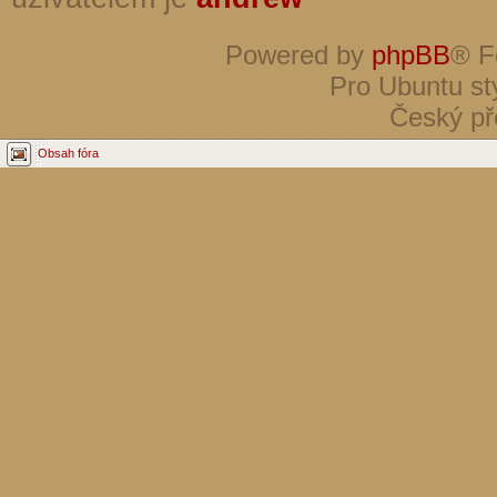
Powered by
phpBB
® F
Pro Ubuntu st
Český př
Obsah fóra