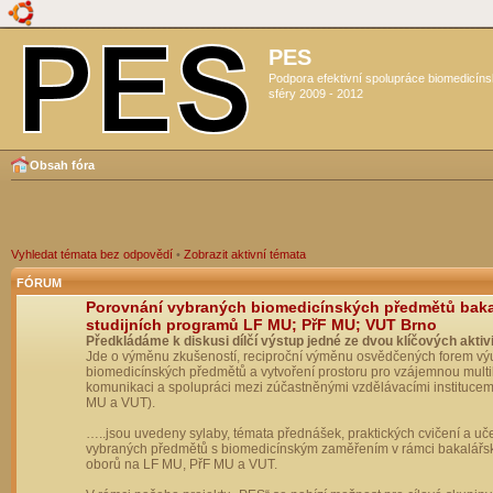
PES
Podpora efektivní spolupráce biomedicín
sféry 2009 - 2012
Obsah fóra
Vyhledat témata bez odpovědí
•
Zobrazit aktivní témata
FÓRUM
Porovnání vybraných biomedicínských předmětů bak
studijních programů LF MU; PřF MU; VUT Brno
Předkládáme k diskusi dílčí výstup jedné ze dvou klíčových aktivi
Jde o výměnu zkušeností, reciproční výměnu osvědčených forem vý
biomedicínských předmětů a vytvoření prostoru pro vzájemnou multil
komunikaci a spolupráci mezi zúčastněnými vzdělávacími institucem
MU a VUT).
…..jsou uvedeny sylaby, témata přednášek, praktických cvičení a uč
vybraných předmětů s biomedicínským zaměřením v rámci bakalářs
oborů na LF MU, PřF MU a VUT.