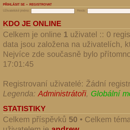
PŘIHLÁSIT SE
•
REGISTROVAT
Uživatelské jméno:
Heslo:
KDO JE ONLINE
Celkem je online
1
uživatel :: 0 reg
data jsou založena na uživatelích, kt
Nejvíce zde současně bylo přítomn
17:01:45
Registrovaní uživatelé: Žádní regist
Legenda:
Administrátoři
,
Globální m
STATISTIKY
Celkem příspěvků
50
• Celkem tém
uživatelem je
andrew