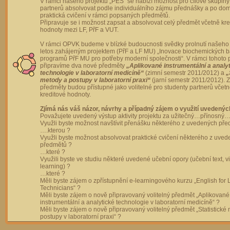
V rámci našeho projektu „PES“ se nabízí možnost pro cílové skupiny
partnerů absolvovat podle individuálního zájmu přednášky a po dom
praktická cvičení v rámci popsaných předmětů.
Připravuje se i možnost zapsat a absolvovat celý předmět včetně kre
hodnoty mezi LF, PřF a VUT.
V rámci OPVK budeme v blízké budoucnosti svědky prolnutí našeho 
letos zahájeným projektem (PřF a LF MU) „Inovace biochemických 
programů PřF MU pro potřeby moderní společnosti“. V rámci tohoto 
připravíme dva nové předměty
„Aplikované instrumentální a analy
technologie v laboratorní medicíně“
(zimní semestr 2011/2012) a
„
metody a postupy v laboratorní praxi“
(jarní semestr 2011/2012).
předměty budou přístupné jako volitelné pro studenty partnerů včet
kreditové hodnoty.
Zjímá nás váš názor, návrhy a případný zájem o využití uvedenýc
Považujete uvedený výstup aktivity projektu za užitečný…přínosný…
Využli byste možnost navštívit přenášku některého z uvedených př
….kterou ?
Využli byste možnost absolvovat praktické cvičení některého z uve
předmětů ?
…které ?
Využili byste ve studiu některé uvedené učební opory (učební text, v
learning) ?
…které ?
Měli byste zájem o zpřístupnění e-learningového kurzu „English for 
Technicians“ ?
Měli byste zájem o nově připravovaný volitelný předmět „Aplikované
instrumentální a analytické technologie v laboratorní medicíně“ ?
Měli byste zájem o nově připravovaný volitelný předmět „Statistické
postupy v laboratorní praxi“ ?