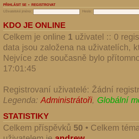
PŘIHLÁSIT SE
•
REGISTROVAT
Uživatelské jméno:
Heslo:
KDO JE ONLINE
Celkem je online
1
uživatel :: 0 reg
data jsou založena na uživatelích, kt
Nejvíce zde současně bylo přítomn
17:01:45
Registrovaní uživatelé: Žádní regist
Legenda:
Administrátoři
,
Globální m
STATISTIKY
Celkem příspěvků
50
• Celkem tém
uživatelem je
andrew