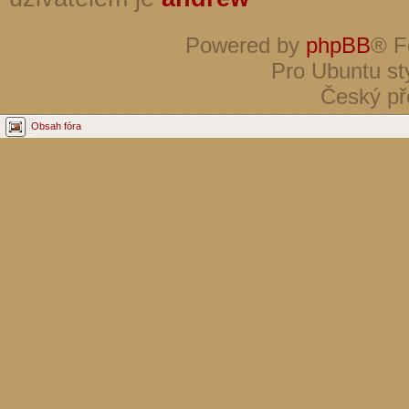
Powered by
phpBB
® F
Pro Ubuntu st
Český př
Obsah fóra