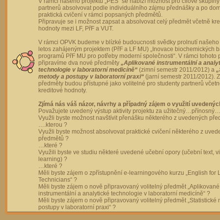
V rámci našeho projektu „PES“ se nabízí možnost pro cílové skupiny
partnerů absolvovat podle individuálního zájmu přednášky a po dom
praktická cvičení v rámci popsaných předmětů.
Připravuje se i možnost zapsat a absolvovat celý předmět včetně kre
hodnoty mezi LF, PřF a VUT.
V rámci OPVK budeme v blízké budoucnosti svědky prolnutí našeho 
letos zahájeným projektem (PřF a LF MU) „Inovace biochemických 
programů PřF MU pro potřeby moderní společnosti“. V rámci tohoto 
připravíme dva nové předměty
„Aplikované instrumentální a analy
technologie v laboratorní medicíně“
(zimní semestr 2011/2012) a
„
metody a postupy v laboratorní praxi“
(jarní semestr 2011/2012).
předměty budou přístupné jako volitelné pro studenty partnerů včet
kreditové hodnoty.
Zjímá nás váš názor, návrhy a případný zájem o využití uvedenýc
Považujete uvedený výstup aktivity projektu za užitečný…přínosný…
Využli byste možnost navštívit přenášku některého z uvedených př
….kterou ?
Využli byste možnost absolvovat praktické cvičení některého z uve
předmětů ?
…které ?
Využili byste ve studiu některé uvedené učební opory (učební text, v
learning) ?
…které ?
Měli byste zájem o zpřístupnění e-learningového kurzu „English for 
Technicians“ ?
Měli byste zájem o nově připravovaný volitelný předmět „Aplikované
instrumentální a analytické technologie v laboratorní medicíně“ ?
Měli byste zájem o nově připravovaný volitelný předmět „Statistické
postupy v laboratorní praxi“ ?