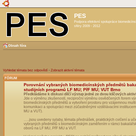
PES
Podpora efektivní spolupráce biomedicín
sféry 2009 - 2012
Obsah fóra
Vyhledat témata bez odpovědí
•
Zobrazit aktivní témata
FÓRUM
Porovnání vybraných biomedicínských předmětů bak
studijních programů LF MU; PřF MU; VUT Brno
Předkládáme k diskusi dílčí výstup jedné ze dvou klíčových aktivi
Jde o výměnu zkušeností, reciproční výměnu osvědčených forem vý
biomedicínských předmětů a vytvoření prostoru pro vzájemnou multil
komunikaci a spolupráci mezi zúčastněnými vzdělávacími institucem
MU a VUT).
…..jsou uvedeny sylaby, témata přednášek, praktických cvičení a uč
vybraných předmětů s biomedicínským zaměřením v rámci bakalářs
oborů na LF MU, PřF MU a VUT.