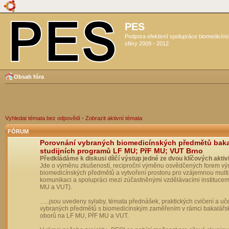
PES
Podpora efektivní spolupráce biomedicín
sféry 2009 - 2012
Obsah fóra
Vyhledat témata bez odpovědí
•
Zobrazit aktivní témata
FÓRUM
Porovnání vybraných biomedicínských předmětů bak
studijních programů LF MU; PřF MU; VUT Brno
Předkládáme k diskusi dílčí výstup jedné ze dvou klíčových aktivi
Jde o výměnu zkušeností, reciproční výměnu osvědčených forem vý
biomedicínských předmětů a vytvoření prostoru pro vzájemnou multil
komunikaci a spolupráci mezi zúčastněnými vzdělávacími institucem
MU a VUT).
…..jsou uvedeny sylaby, témata přednášek, praktických cvičení a uč
vybraných předmětů s biomedicínským zaměřením v rámci bakalářs
oborů na LF MU, PřF MU a VUT.