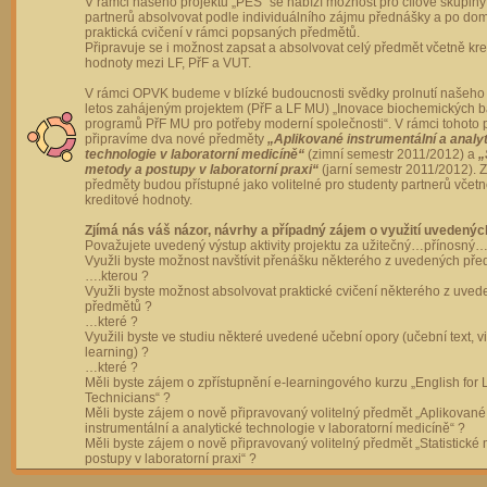
V rámci našeho projektu „PES“ se nabízí možnost pro cílové skupiny
partnerů absolvovat podle individuálního zájmu přednášky a po dom
praktická cvičení v rámci popsaných předmětů.
Připravuje se i možnost zapsat a absolvovat celý předmět včetně kre
hodnoty mezi LF, PřF a VUT.
V rámci OPVK budeme v blízké budoucnosti svědky prolnutí našeho 
letos zahájeným projektem (PřF a LF MU) „Inovace biochemických 
programů PřF MU pro potřeby moderní společnosti“. V rámci tohoto 
připravíme dva nové předměty
„Aplikované instrumentální a analy
technologie v laboratorní medicíně“
(zimní semestr 2011/2012) a
„
metody a postupy v laboratorní praxi“
(jarní semestr 2011/2012).
předměty budou přístupné jako volitelné pro studenty partnerů včet
kreditové hodnoty.
Zjímá nás váš názor, návrhy a případný zájem o využití uvedenýc
Považujete uvedený výstup aktivity projektu za užitečný…přínosný…
Využli byste možnost navštívit přenášku některého z uvedených př
….kterou ?
Využli byste možnost absolvovat praktické cvičení některého z uve
předmětů ?
…které ?
Využili byste ve studiu některé uvedené učební opory (učební text, v
learning) ?
…které ?
Měli byste zájem o zpřístupnění e-learningového kurzu „English for 
Technicians“ ?
Měli byste zájem o nově připravovaný volitelný předmět „Aplikované
instrumentální a analytické technologie v laboratorní medicíně“ ?
Měli byste zájem o nově připravovaný volitelný předmět „Statistické
postupy v laboratorní praxi“ ?