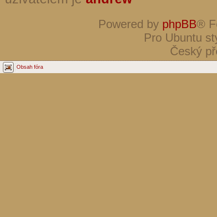
Powered by
phpBB
® F
Pro Ubuntu st
Český př
Obsah fóra