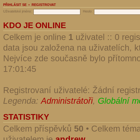
PŘIHLÁSIT SE
•
REGISTROVAT
Uživatelské jméno:
Heslo:
KDO JE ONLINE
Celkem je online
1
uživatel :: 0 reg
data jsou založena na uživatelích, kt
Nejvíce zde současně bylo přítomn
17:01:45
Registrovaní uživatelé: Žádní regist
Legenda:
Administrátoři
,
Globální m
STATISTIKY
Celkem příspěvků
50
• Celkem tém
uživatelem je
andrew