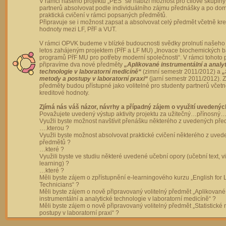
V rámci našeho projektu „PES“ se nabízí možnost pro cílové skupiny
partnerů absolvovat podle individuálního zájmu přednášky a po dom
praktická cvičení v rámci popsaných předmětů.
Připravuje se i možnost zapsat a absolvovat celý předmět včetně kre
hodnoty mezi LF, PřF a VUT.
V rámci OPVK budeme v blízké budoucnosti svědky prolnutí našeho 
letos zahájeným projektem (PřF a LF MU) „Inovace biochemických 
programů PřF MU pro potřeby moderní společnosti“. V rámci tohoto 
připravíme dva nové předměty
„Aplikované instrumentální a analy
technologie v laboratorní medicíně“
(zimní semestr 2011/2012) a
„
metody a postupy v laboratorní praxi“
(jarní semestr 2011/2012).
předměty budou přístupné jako volitelné pro studenty partnerů včet
kreditové hodnoty.
Zjímá nás váš názor, návrhy a případný zájem o využití uvedenýc
Považujete uvedený výstup aktivity projektu za užitečný…přínosný…
Využli byste možnost navštívit přenášku některého z uvedených př
….kterou ?
Využli byste možnost absolvovat praktické cvičení některého z uve
předmětů ?
…které ?
Využili byste ve studiu některé uvedené učební opory (učební text, v
learning) ?
…které ?
Měli byste zájem o zpřístupnění e-learningového kurzu „English for 
Technicians“ ?
Měli byste zájem o nově připravovaný volitelný předmět „Aplikované
instrumentální a analytické technologie v laboratorní medicíně“ ?
Měli byste zájem o nově připravovaný volitelný předmět „Statistické
postupy v laboratorní praxi“ ?