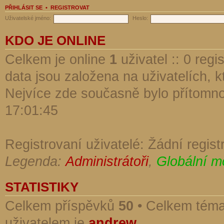
PŘIHLÁSIT SE
•
REGISTROVAT
Uživatelské jméno:
Heslo:
KDO JE ONLINE
Celkem je online
1
uživatel :: 0 reg
data jsou založena na uživatelích, kt
Nejvíce zde současně bylo přítomn
17:01:45
Registrovaní uživatelé: Žádní regist
Legenda:
Administrátoři
,
Globální m
STATISTIKY
Celkem příspěvků
50
• Celkem tém
uživatelem je
andrew