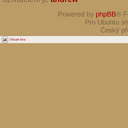
Powered by
phpBB
® F
Pro Ubuntu st
Český př
Obsah fóra