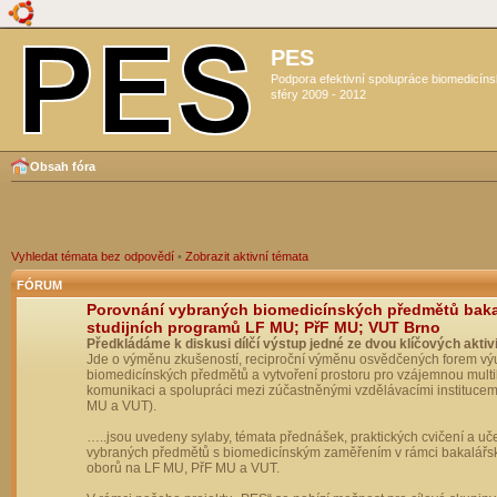
PES
Podpora efektivní spolupráce biomedicín
sféry 2009 - 2012
Obsah fóra
Vyhledat témata bez odpovědí
•
Zobrazit aktivní témata
FÓRUM
Porovnání vybraných biomedicínských předmětů bak
studijních programů LF MU; PřF MU; VUT Brno
Předkládáme k diskusi dílčí výstup jedné ze dvou klíčových aktivi
Jde o výměnu zkušeností, reciproční výměnu osvědčených forem vý
biomedicínských předmětů a vytvoření prostoru pro vzájemnou multil
komunikaci a spolupráci mezi zúčastněnými vzdělávacími institucem
MU a VUT).
…..jsou uvedeny sylaby, témata přednášek, praktických cvičení a uč
vybraných předmětů s biomedicínským zaměřením v rámci bakalářs
oborů na LF MU, PřF MU a VUT.