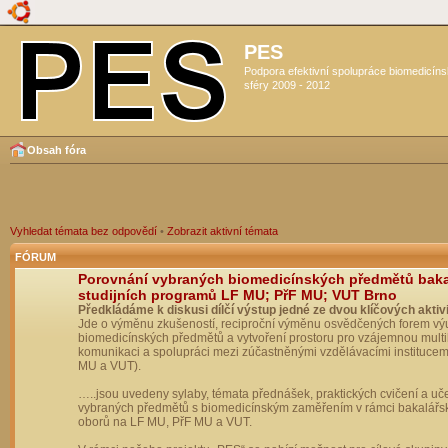
PES
Podpora efektivní spolupráce biomedicín
sféry 2009 - 2012
Obsah fóra
Vyhledat témata bez odpovědí
•
Zobrazit aktivní témata
FÓRUM
Porovnání vybraných biomedicínských předmětů bak
studijních programů LF MU; PřF MU; VUT Brno
Předkládáme k diskusi dílčí výstup jedné ze dvou klíčových aktivi
Jde o výměnu zkušeností, reciproční výměnu osvědčených forem vý
biomedicínských předmětů a vytvoření prostoru pro vzájemnou multil
komunikaci a spolupráci mezi zúčastněnými vzdělávacími institucem
MU a VUT).
…..jsou uvedeny sylaby, témata přednášek, praktických cvičení a uč
vybraných předmětů s biomedicínským zaměřením v rámci bakalářs
oborů na LF MU, PřF MU a VUT.