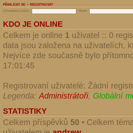
PŘIHLÁSIT SE
•
REGISTROVAT
Uživatelské jméno:
Heslo:
KDO JE ONLINE
Celkem je online
1
uživatel :: 0 reg
data jsou založena na uživatelích, kt
Nejvíce zde současně bylo přítomn
17:01:45
Registrovaní uživatelé: Žádní regist
Legenda:
Administrátoři
,
Globální m
STATISTIKY
Celkem příspěvků
50
• Celkem tém
uživatelem je
andrew