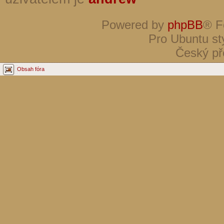
Powered by
phpBB
® F
Pro Ubuntu st
Český př
Obsah fóra