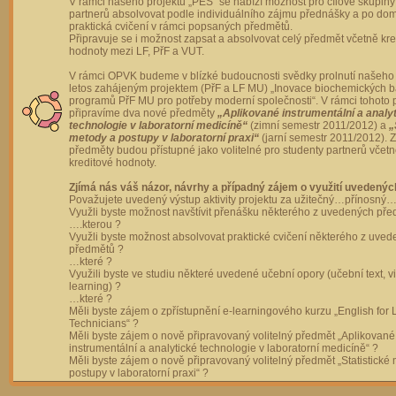
V rámci našeho projektu „PES“ se nabízí možnost pro cílové skupiny
partnerů absolvovat podle individuálního zájmu přednášky a po dom
praktická cvičení v rámci popsaných předmětů.
Připravuje se i možnost zapsat a absolvovat celý předmět včetně kre
hodnoty mezi LF, PřF a VUT.
V rámci OPVK budeme v blízké budoucnosti svědky prolnutí našeho 
letos zahájeným projektem (PřF a LF MU) „Inovace biochemických 
programů PřF MU pro potřeby moderní společnosti“. V rámci tohoto 
připravíme dva nové předměty
„Aplikované instrumentální a analy
technologie v laboratorní medicíně“
(zimní semestr 2011/2012) a
„
metody a postupy v laboratorní praxi“
(jarní semestr 2011/2012).
předměty budou přístupné jako volitelné pro studenty partnerů včet
kreditové hodnoty.
Zjímá nás váš názor, návrhy a případný zájem o využití uvedenýc
Považujete uvedený výstup aktivity projektu za užitečný…přínosný…
Využli byste možnost navštívit přenášku některého z uvedených př
….kterou ?
Využli byste možnost absolvovat praktické cvičení některého z uve
předmětů ?
…které ?
Využili byste ve studiu některé uvedené učební opory (učební text, v
learning) ?
…které ?
Měli byste zájem o zpřístupnění e-learningového kurzu „English for 
Technicians“ ?
Měli byste zájem o nově připravovaný volitelný předmět „Aplikované
instrumentální a analytické technologie v laboratorní medicíně“ ?
Měli byste zájem o nově připravovaný volitelný předmět „Statistické
postupy v laboratorní praxi“ ?