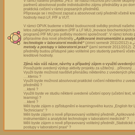
V rámci našeho projektu „PES“ se nabízí možnost pro cílové skupiny
partnerů absolvovat podle individuálního zájmu přednášky a po dom
praktická cvičení v rámci popsaných předmětů.
Připravuje se i možnost zapsat a absolvovat celý předmět včetně kre
hodnoty mezi LF, PřF a VUT.
V rámci OPVK budeme v blízké budoucnosti svědky prolnutí našeho 
letos zahájeným projektem (PřF a LF MU) „Inovace biochemických 
programů PřF MU pro potřeby moderní společnosti“. V rámci tohoto 
připravíme dva nové předměty
„Aplikované instrumentální a analy
technologie v laboratorní medicíně“
(zimní semestr 2011/2012) a
„
metody a postupy v laboratorní praxi“
(jarní semestr 2011/2012).
předměty budou přístupné jako volitelné pro studenty partnerů včet
kreditové hodnoty.
Zjímá nás váš názor, návrhy a případný zájem o využití uvedenýc
Považujete uvedený výstup aktivity projektu za užitečný…přínosný…
Využli byste možnost navštívit přenášku některého z uvedených př
….kterou ?
Využli byste možnost absolvovat praktické cvičení některého z uve
předmětů ?
…které ?
Využili byste ve studiu některé uvedené učební opory (učební text, v
learning) ?
…které ?
Měli byste zájem o zpřístupnění e-learningového kurzu „English for 
Technicians“ ?
Měli byste zájem o nově připravovaný volitelný předmět „Aplikované
instrumentální a analytické technologie v laboratorní medicíně“ ?
Měli byste zájem o nově připravovaný volitelný předmět „Statistické
postupy v laboratorní praxi“ ?