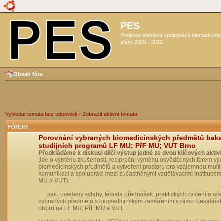
PES
Podpora efektivní spolupráce biomedicín
sféry 2009 - 2012
Obsah fóra
Vyhledat témata bez odpovědí
•
Zobrazit aktivní témata
FÓRUM
Porovnání vybraných biomedicínských předmětů bak
studijních programů LF MU; PřF MU; VUT Brno
Předkládáme k diskusi dílčí výstup jedné ze dvou klíčových aktivi
Jde o výměnu zkušeností, reciproční výměnu osvědčených forem vý
biomedicínských předmětů a vytvoření prostoru pro vzájemnou multil
komunikaci a spolupráci mezi zúčastněnými vzdělávacími institucem
MU a VUT).
…..jsou uvedeny sylaby, témata přednášek, praktických cvičení a uč
vybraných předmětů s biomedicínským zaměřením v rámci bakalářs
oborů na LF MU, PřF MU a VUT.