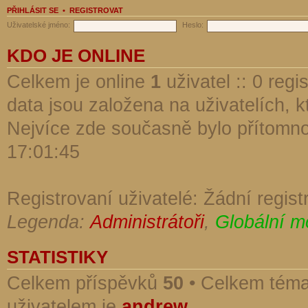
PŘIHLÁSIT SE
•
REGISTROVAT
Uživatelské jméno:
Heslo:
KDO JE ONLINE
Celkem je online
1
uživatel :: 0 reg
data jsou založena na uživatelích, kt
Nejvíce zde současně bylo přítomn
17:01:45
Registrovaní uživatelé: Žádní regist
Legenda:
Administrátoři
,
Globální m
STATISTIKY
Celkem příspěvků
50
• Celkem tém
uživatelem je
andrew