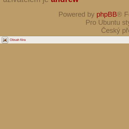
Powered by
phpBB
® F
Pro Ubuntu st
Český př
Obsah fóra