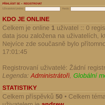
PŘIHLÁSIT SE
•
REGISTROVAT
Uživatelské jméno:
Heslo:
KDO JE ONLINE
Celkem je online
1
uživatel :: 0 reg
data jsou založena na uživatelích, kt
Nejvíce zde současně bylo přítomn
17:01:45
Registrovaní uživatelé: Žádní regist
Legenda:
Administrátoři
,
Globální m
STATISTIKY
Celkem příspěvků
50
• Celkem tém
uživatelem je
andrew