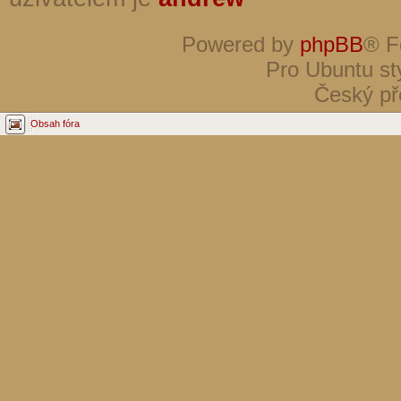
Powered by
phpBB
® F
Pro Ubuntu st
Český př
Obsah fóra