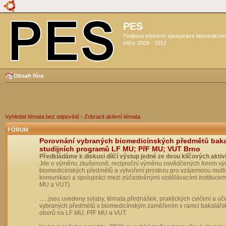
PES
Podpora efektivní spolupráce biomedicín
sféry 2009 - 2012
Obsah fóra
Vyhledat témata bez odpovědí
•
Zobrazit aktivní témata
FÓRUM
Porovnání vybraných biomedicínských předmětů bak
studijních programů LF MU; PřF MU; VUT Brno
Předkládáme k diskusi dílčí výstup jedné ze dvou klíčových aktivi
Jde o výměnu zkušeností, reciproční výměnu osvědčených forem vý
biomedicínských předmětů a vytvoření prostoru pro vzájemnou multil
komunikaci a spolupráci mezi zúčastněnými vzdělávacími institucem
MU a VUT).
…..jsou uvedeny sylaby, témata přednášek, praktických cvičení a uč
vybraných předmětů s biomedicínským zaměřením v rámci bakalářs
oborů na LF MU, PřF MU a VUT.