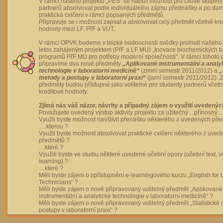
V rámci našeho projektu „PES“ se nabízí možnost pro cílové skupiny
partnerů absolvovat podle individuálního zájmu přednášky a po dom
praktická cvičení v rámci popsaných předmětů.
Připravuje se i možnost zapsat a absolvovat celý předmět včetně kre
hodnoty mezi LF, PřF a VUT.
V rámci OPVK budeme v blízké budoucnosti svědky prolnutí našeho 
letos zahájeným projektem (PřF a LF MU) „Inovace biochemických 
programů PřF MU pro potřeby moderní společnosti“. V rámci tohoto 
připravíme dva nové předměty
„Aplikované instrumentální a analy
technologie v laboratorní medicíně“
(zimní semestr 2011/2012) a
„
metody a postupy v laboratorní praxi“
(jarní semestr 2011/2012).
předměty budou přístupné jako volitelné pro studenty partnerů včet
kreditové hodnoty.
Zjímá nás váš názor, návrhy a případný zájem o využití uvedenýc
Považujete uvedený výstup aktivity projektu za užitečný…přínosný…
Využli byste možnost navštívit přenášku některého z uvedených př
….kterou ?
Využli byste možnost absolvovat praktické cvičení některého z uve
předmětů ?
…které ?
Využili byste ve studiu některé uvedené učební opory (učební text, v
learning) ?
…které ?
Měli byste zájem o zpřístupnění e-learningového kurzu „English for 
Technicians“ ?
Měli byste zájem o nově připravovaný volitelný předmět „Aplikované
instrumentální a analytické technologie v laboratorní medicíně“ ?
Měli byste zájem o nově připravovaný volitelný předmět „Statistické
postupy v laboratorní praxi“ ?