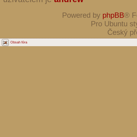
Powered by
phpBB
® F
Pro Ubuntu st
Český př
Obsah fóra