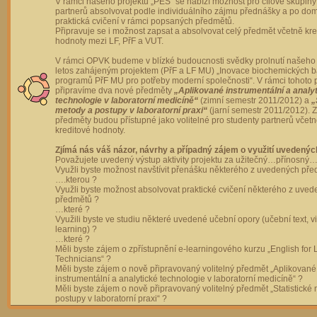
V rámci našeho projektu „PES“ se nabízí možnost pro cílové skupiny
partnerů absolvovat podle individuálního zájmu přednášky a po dom
praktická cvičení v rámci popsaných předmětů.
Připravuje se i možnost zapsat a absolvovat celý předmět včetně kre
hodnoty mezi LF, PřF a VUT.
V rámci OPVK budeme v blízké budoucnosti svědky prolnutí našeho 
letos zahájeným projektem (PřF a LF MU) „Inovace biochemických 
programů PřF MU pro potřeby moderní společnosti“. V rámci tohoto 
připravíme dva nové předměty
„Aplikované instrumentální a analy
technologie v laboratorní medicíně“
(zimní semestr 2011/2012) a
„
metody a postupy v laboratorní praxi“
(jarní semestr 2011/2012).
předměty budou přístupné jako volitelné pro studenty partnerů včet
kreditové hodnoty.
Zjímá nás váš názor, návrhy a případný zájem o využití uvedenýc
Považujete uvedený výstup aktivity projektu za užitečný…přínosný…
Využli byste možnost navštívit přenášku některého z uvedených př
….kterou ?
Využli byste možnost absolvovat praktické cvičení některého z uve
předmětů ?
…které ?
Využili byste ve studiu některé uvedené učební opory (učební text, v
learning) ?
…které ?
Měli byste zájem o zpřístupnění e-learningového kurzu „English for 
Technicians“ ?
Měli byste zájem o nově připravovaný volitelný předmět „Aplikované
instrumentální a analytické technologie v laboratorní medicíně“ ?
Měli byste zájem o nově připravovaný volitelný předmět „Statistické
postupy v laboratorní praxi“ ?