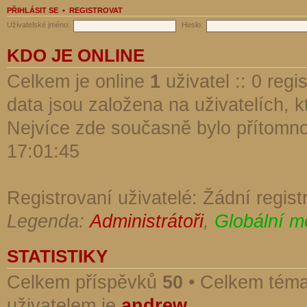
PŘIHLÁSIT SE
•
REGISTROVAT
Uživatelské jméno:
Heslo:
KDO JE ONLINE
Celkem je online
1
uživatel :: 0 reg
data jsou založena na uživatelích, kt
Nejvíce zde současně bylo přítomn
17:01:45
Registrovaní uživatelé: Žádní regist
Legenda:
Administrátoři
,
Globální m
STATISTIKY
Celkem příspěvků
50
• Celkem tém
uživatelem je
andrew