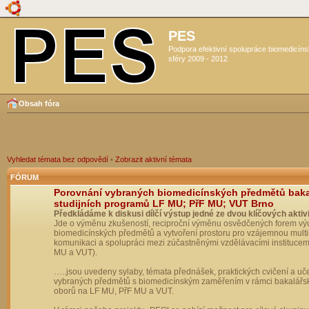
PES
Podpora efektivní spolupráce biomedicín
sféry 2009 - 2012
Obsah fóra
Vyhledat témata bez odpovědí
•
Zobrazit aktivní témata
FÓRUM
Porovnání vybraných biomedicínských předmětů bak
studijních programů LF MU; PřF MU; VUT Brno
Předkládáme k diskusi dílčí výstup jedné ze dvou klíčových aktivi
Jde o výměnu zkušeností, reciproční výměnu osvědčených forem vý
biomedicínských předmětů a vytvoření prostoru pro vzájemnou multil
komunikaci a spolupráci mezi zúčastněnými vzdělávacími institucem
MU a VUT).
…..jsou uvedeny sylaby, témata přednášek, praktických cvičení a uč
vybraných předmětů s biomedicínským zaměřením v rámci bakalářs
oborů na LF MU, PřF MU a VUT.