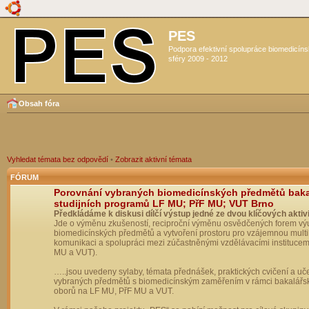
PES
Podpora efektivní spolupráce biomedicín
sféry 2009 - 2012
Obsah fóra
Vyhledat témata bez odpovědí
•
Zobrazit aktivní témata
FÓRUM
Porovnání vybraných biomedicínských předmětů bak
studijních programů LF MU; PřF MU; VUT Brno
Předkládáme k diskusi dílčí výstup jedné ze dvou klíčových aktivi
Jde o výměnu zkušeností, reciproční výměnu osvědčených forem vý
biomedicínských předmětů a vytvoření prostoru pro vzájemnou multil
komunikaci a spolupráci mezi zúčastněnými vzdělávacími institucem
MU a VUT).
…..jsou uvedeny sylaby, témata přednášek, praktických cvičení a uč
vybraných předmětů s biomedicínským zaměřením v rámci bakalářs
oborů na LF MU, PřF MU a VUT.