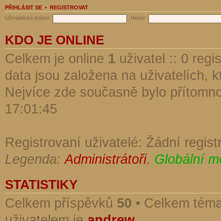
PŘIHLÁSIT SE
•
REGISTROVAT
Uživatelské jméno:
Heslo:
KDO JE ONLINE
Celkem je online
1
uživatel :: 0 reg
data jsou založena na uživatelích, kt
Nejvíce zde současně bylo přítomn
17:01:45
Registrovaní uživatelé: Žádní regist
Legenda:
Administrátoři
,
Globální m
STATISTIKY
Celkem příspěvků
50
• Celkem tém
uživatelem je
andrew