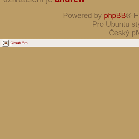
Powered by
phpBB
® F
Pro Ubuntu st
Český př
Obsah fóra