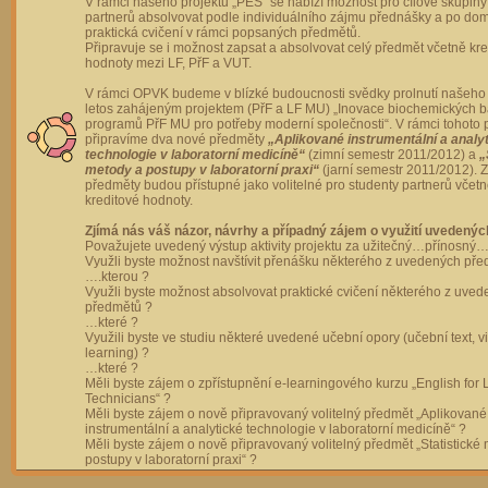
V rámci našeho projektu „PES“ se nabízí možnost pro cílové skupiny
partnerů absolvovat podle individuálního zájmu přednášky a po dom
praktická cvičení v rámci popsaných předmětů.
Připravuje se i možnost zapsat a absolvovat celý předmět včetně kre
hodnoty mezi LF, PřF a VUT.
V rámci OPVK budeme v blízké budoucnosti svědky prolnutí našeho 
letos zahájeným projektem (PřF a LF MU) „Inovace biochemických 
programů PřF MU pro potřeby moderní společnosti“. V rámci tohoto 
připravíme dva nové předměty
„Aplikované instrumentální a analy
technologie v laboratorní medicíně“
(zimní semestr 2011/2012) a
„
metody a postupy v laboratorní praxi“
(jarní semestr 2011/2012).
předměty budou přístupné jako volitelné pro studenty partnerů včet
kreditové hodnoty.
Zjímá nás váš názor, návrhy a případný zájem o využití uvedenýc
Považujete uvedený výstup aktivity projektu za užitečný…přínosný…
Využli byste možnost navštívit přenášku některého z uvedených př
….kterou ?
Využli byste možnost absolvovat praktické cvičení některého z uve
předmětů ?
…které ?
Využili byste ve studiu některé uvedené učební opory (učební text, v
learning) ?
…které ?
Měli byste zájem o zpřístupnění e-learningového kurzu „English for 
Technicians“ ?
Měli byste zájem o nově připravovaný volitelný předmět „Aplikované
instrumentální a analytické technologie v laboratorní medicíně“ ?
Měli byste zájem o nově připravovaný volitelný předmět „Statistické
postupy v laboratorní praxi“ ?