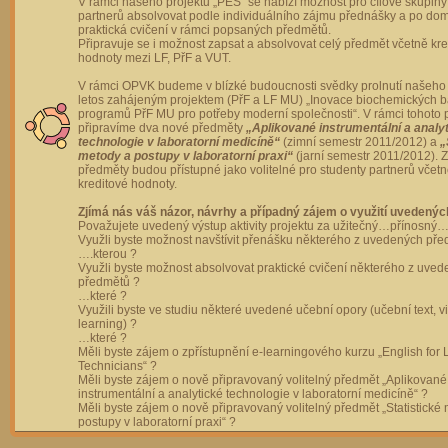
V rámci našeho projektu „PES“ se nabízí možnost pro cílové skupiny
partnerů absolvovat podle individuálního zájmu přednášky a po dom
praktická cvičení v rámci popsaných předmětů.
Připravuje se i možnost zapsat a absolvovat celý předmět včetně kre
hodnoty mezi LF, PřF a VUT.
V rámci OPVK budeme v blízké budoucnosti svědky prolnutí našeho 
letos zahájeným projektem (PřF a LF MU) „Inovace biochemických 
programů PřF MU pro potřeby moderní společnosti“. V rámci tohoto 
připravíme dva nové předměty
„Aplikované instrumentální a analy
technologie v laboratorní medicíně“
(zimní semestr 2011/2012) a
„
metody a postupy v laboratorní praxi“
(jarní semestr 2011/2012).
předměty budou přístupné jako volitelné pro studenty partnerů včet
kreditové hodnoty.
Zjímá nás váš názor, návrhy a případný zájem o využití uvedenýc
Považujete uvedený výstup aktivity projektu za užitečný…přínosný…
Využli byste možnost navštívit přenášku některého z uvedených př
….kterou ?
Využli byste možnost absolvovat praktické cvičení některého z uve
předmětů ?
…které ?
Využili byste ve studiu některé uvedené učební opory (učební text, v
learning) ?
…které ?
Měli byste zájem o zpřístupnění e-learningového kurzu „English for 
Technicians“ ?
Měli byste zájem o nově připravovaný volitelný předmět „Aplikované
instrumentální a analytické technologie v laboratorní medicíně“ ?
Měli byste zájem o nově připravovaný volitelný předmět „Statistické
postupy v laboratorní praxi“ ?