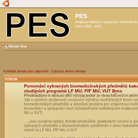
PES
Podpora efektivní spolupráce biomedicín
sféry 2009 - 2012
Obsah fóra
Vyhledat témata bez odpovědí
•
Zobrazit aktivní témata
FÓRUM
Porovnání vybraných biomedicínských předmětů bak
studijních programů LF MU; PřF MU; VUT Brno
Předkládáme k diskusi dílčí výstup jedné ze dvou klíčových aktivi
Jde o výměnu zkušeností, reciproční výměnu osvědčených forem vý
biomedicínských předmětů a vytvoření prostoru pro vzájemnou multil
komunikaci a spolupráci mezi zúčastněnými vzdělávacími institucem
MU a VUT).
…..jsou uvedeny sylaby, témata přednášek, praktických cvičení a uč
vybraných předmětů s biomedicínským zaměřením v rámci bakalářs
oborů na LF MU, PřF MU a VUT.