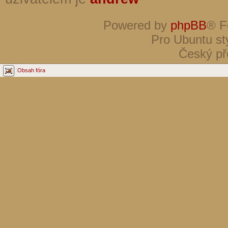
Powered by
phpBB
® F
Pro Ubuntu st
Český př
Obsah fóra