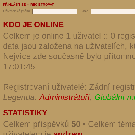
PŘIHLÁSIT SE
•
REGISTROVAT
Uživatelské jméno:
Heslo:
KDO JE ONLINE
Celkem je online
1
uživatel :: 0 reg
data jsou založena na uživatelích, kt
Nejvíce zde současně bylo přítomn
17:01:45
Registrovaní uživatelé: Žádní regist
Legenda:
Administrátoři
,
Globální m
STATISTIKY
Celkem příspěvků
50
• Celkem tém
uživatelem je
andrew