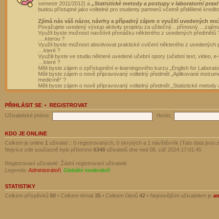
semestr 2011/2012) a
„Statistické metody a postupy v laboratorní praxi
budou přístupné jako volitelné pro studenty partnerů včetně přidělené kredit
Zjímá nás váš názor, návrhy a případný zájem o využití uvedených mo
Považujete uvedený výstup aktivity projektu za užitečný…přínosný….zajím
Využli byste možnost navštívit přenášku některého z uvedených předmětů 
….kterou ?
Využli byste možnost absolvovat praktické cvičení některého z uvedených
…které ?
Využili byste ve studiu některé uvedené učební opory (učební text, video, e-
…které ?
Měli byste zájem o zpřístupnění e-learningového kurzu „English for Laborat
Měli byste zájem o nově připravovaný volitelný předmět „Aplikované instrumen
medicíně“ ?
Měli byste zájem o nově připravovaný volitelný předmět „Statistické metody a
PŘIHLÁSIT SE
•
REGISTROVAT
Uživatelské jméno:
Heslo:
KDO JE ONLINE
Celkem je online
1
uživatel :: 0 registrovaných, 0 skrytých a 1 návštěvník (Tato data jsou z
Nejvíce zde současně bylo přítomno
6348
uživatelů dne ned 08. zář 2024 17:01:45
Registrovaní uživatelé: Žádní registrovaní uživatelé
Legenda:
Administrátoři
,
Globální moderátoři
STATISTIKY
Celkem příspěvků
50
• Celkem témat
35
• Celkem členů
42
• Nejnovějším uživatelem je
a