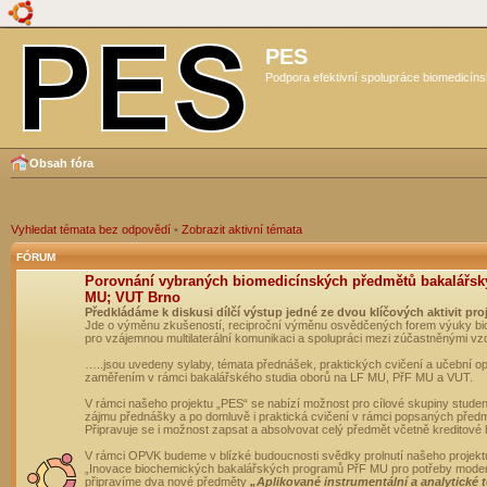
PES
Podpora efektivní spolupráce biomedicíns
Obsah fóra
Vyhledat témata bez odpovědí
•
Zobrazit aktivní témata
FÓRUM
Porovnání vybraných biomedicínských předmětů bakalářsk
MU; VUT Brno
Předkládáme k diskusi dílčí výstup jedné ze dvou klíčových aktivit pro
Jde o výměnu zkušeností, reciproční výměnu osvědčených forem výuky bio
pro vzájemnou multilaterální komunikaci a spolupráci mezi zúčastněnými vz
…..jsou uvedeny sylaby, témata přednášek, praktických cvičení a učební 
zaměřením v rámci bakalářského studia oborů na LF MU, PřF MU a VUT.
V rámci našeho projektu „PES“ se nabízí možnost pro cílové skupiny student
zájmu přednášky a po domluvě i praktická cvičení v rámci popsaných před
Připravuje se i možnost zapsat a absolvovat celý předmět včetně kreditové
V rámci OPVK budeme v blízké budoucnosti svědky prolnutí našeho projekt
„Inovace biochemických bakalářských programů PřF MU pro potřeby moderní
připravíme dva nové předměty
„Aplikované instrumentální a analytické 