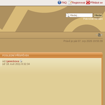
FAQ
Registrovat
Přihlásit se
Pokročilé hledání
Právě je pát 07. srp 2026 19:55:39
POSLEDNÍ PŘÍSPĚVEK
od
t.janeckova
stř 18. kvě 2011 8:32:34