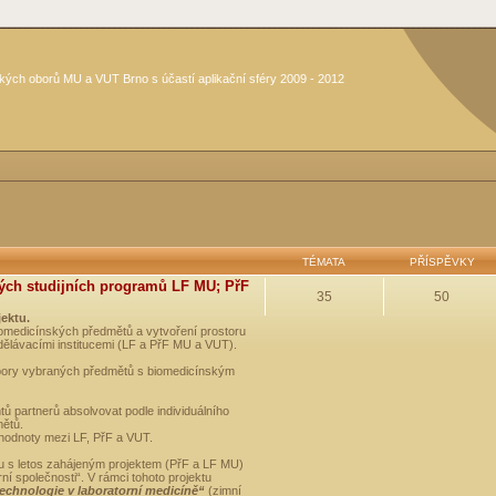
kých oborů MU a VUT Brno s účastí aplikační sféry 2009 - 2012
TÉMATA
PŘÍSPĚVKY
ých studijních programů LF MU; PřF
35
50
jektu.
medicínských předmětů a vytvoření prostoru
dělávacími institucemi (LF a PřF MU a VUT).
opory vybraných předmětů s biomedicínským
ů partnerů absolvovat podle individuálního
mětů.
 hodnoty mezi LF, PřF a VUT.
u s letos zahájeným projektem (PřF a LF MU)
 společnosti“. V rámci tohoto projektu
technologie v laboratorní medicíně“
(zimní