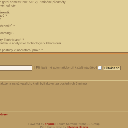
“
(jarní semestr 2011/2012). Zmíněné předměty
ové hodnoty.
žností.
avý ?
?
 předmětů ?
learning) ?
ory Technicians“ ?
tální a analytické technologie v laboratorní
 postupy v laboratorní praxi“ ?
|
Přihlásit mě automaticky při každé návštěvě
aložena na uživatelích, kteří byli aktivní za posledních 5 minut)
ndrew
Powered by
phpBB
® Forum Software © phpBB Group
Pro Ubuntu style by
Ishimaru Design