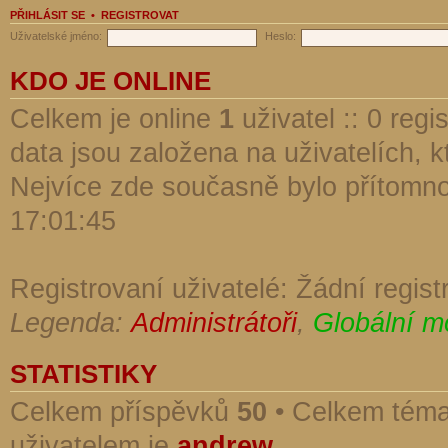
PŘIHLÁSIT SE
•
REGISTROVAT
Uživatelské jméno:
Heslo:
KDO JE ONLINE
Celkem je online
1
uživatel :: 0 reg
data jsou založena na uživatelích, kt
Nejvíce zde současně bylo přítomn
17:01:45
Registrovaní uživatelé: Žádní regist
Legenda:
Administrátoři
,
Globální m
STATISTIKY
Celkem příspěvků
50
• Celkem tém
uživatelem je
andrew