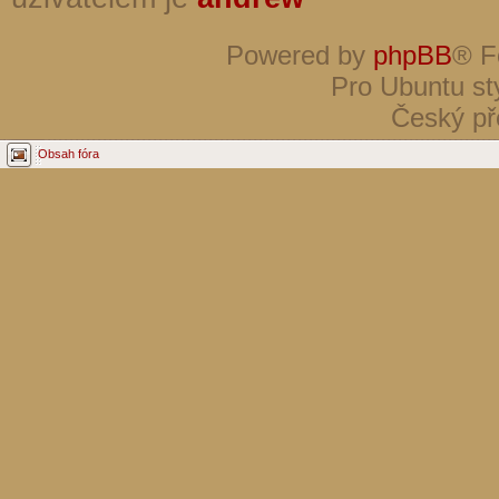
Powered by
phpBB
® F
Pro Ubuntu st
Český př
Obsah fóra