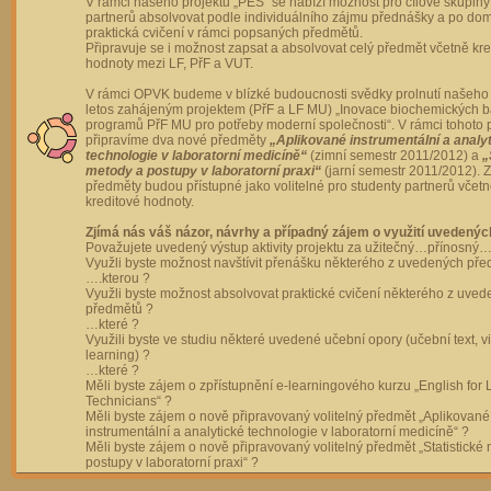
V rámci našeho projektu „PES“ se nabízí možnost pro cílové skupiny
partnerů absolvovat podle individuálního zájmu přednášky a po dom
praktická cvičení v rámci popsaných předmětů.
Připravuje se i možnost zapsat a absolvovat celý předmět včetně kre
hodnoty mezi LF, PřF a VUT.
V rámci OPVK budeme v blízké budoucnosti svědky prolnutí našeho 
letos zahájeným projektem (PřF a LF MU) „Inovace biochemických 
programů PřF MU pro potřeby moderní společnosti“. V rámci tohoto 
připravíme dva nové předměty
„Aplikované instrumentální a analy
technologie v laboratorní medicíně“
(zimní semestr 2011/2012) a
„
metody a postupy v laboratorní praxi“
(jarní semestr 2011/2012).
předměty budou přístupné jako volitelné pro studenty partnerů včet
kreditové hodnoty.
Zjímá nás váš názor, návrhy a případný zájem o využití uvedenýc
Považujete uvedený výstup aktivity projektu za užitečný…přínosný…
Využli byste možnost navštívit přenášku některého z uvedených př
….kterou ?
Využli byste možnost absolvovat praktické cvičení některého z uve
předmětů ?
…které ?
Využili byste ve studiu některé uvedené učební opory (učební text, v
learning) ?
…které ?
Měli byste zájem o zpřístupnění e-learningového kurzu „English for 
Technicians“ ?
Měli byste zájem o nově připravovaný volitelný předmět „Aplikované
instrumentální a analytické technologie v laboratorní medicíně“ ?
Měli byste zájem o nově připravovaný volitelný předmět „Statistické
postupy v laboratorní praxi“ ?