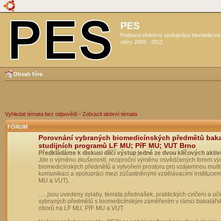
PES
Podpora efektivní spolupráce biomedicín
sféry 2009 - 2012
Obsah fóra
Vyhledat témata bez odpovědí
•
Zobrazit aktivní témata
FÓRUM
Porovnání vybraných biomedicínských předmětů bak
studijních programů LF MU; PřF MU; VUT Brno
Předkládáme k diskusi dílčí výstup jedné ze dvou klíčových aktivi
Jde o výměnu zkušeností, reciproční výměnu osvědčených forem vý
biomedicínských předmětů a vytvoření prostoru pro vzájemnou multil
komunikaci a spolupráci mezi zúčastněnými vzdělávacími institucem
MU a VUT).
…..jsou uvedeny sylaby, témata přednášek, praktických cvičení a uč
vybraných předmětů s biomedicínským zaměřením v rámci bakalářs
oborů na LF MU, PřF MU a VUT.