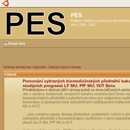
PES
Podpora efektivní spolupráce biomedicín
sféry 2009 - 2012
Obsah fóra
Vyhledat témata bez odpovědí
•
Zobrazit aktivní témata
FÓRUM
Porovnání vybraných biomedicínských předmětů bak
studijních programů LF MU; PřF MU; VUT Brno
Předkládáme k diskusi dílčí výstup jedné ze dvou klíčových aktivi
Jde o výměnu zkušeností, reciproční výměnu osvědčených forem vý
biomedicínských předmětů a vytvoření prostoru pro vzájemnou multil
komunikaci a spolupráci mezi zúčastněnými vzdělávacími institucem
MU a VUT).
…..jsou uvedeny sylaby, témata přednášek, praktických cvičení a uč
vybraných předmětů s biomedicínským zaměřením v rámci bakalářs
oborů na LF MU, PřF MU a VUT.