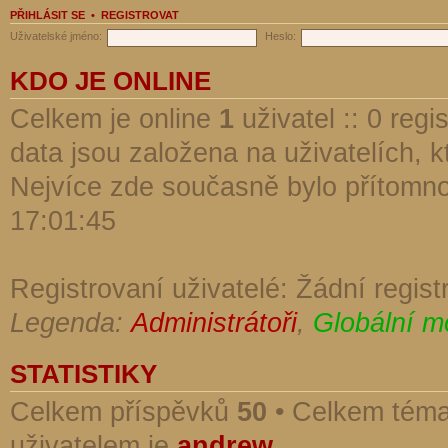
PŘIHLÁSIT SE
•
REGISTROVAT
Uživatelské jméno:
Heslo:
KDO JE ONLINE
Celkem je online
1
uživatel :: 0 reg
data jsou založena na uživatelích, kt
Nejvíce zde současně bylo přítomn
17:01:45
Registrovaní uživatelé: Žádní regist
Legenda:
Administrátoři
,
Globální m
STATISTIKY
Celkem příspěvků
50
• Celkem tém
uživatelem je
andrew