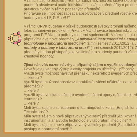
V rámci našeho projektu „PES“ se nabízí možnost pro cílové skupiny
partnerů absolvovat podle individuálního zájmu přednášky a po dom
praktická cvičení v rámci popsaných předmětů.
Připravuje se i možnost zapsat a absolvovat celý předmět včetně kre
hodnoty mezi LF, PřF a VUT.
V rámci OPVK budeme v blízké budoucnosti svědky prolnutí našeho 
letos zahájeným projektem (PřF a LF MU) „Inovace biochemických 
programů PřF MU pro potřeby moderní společnosti“. V rámci tohoto 
připravíme dva nové předměty
„Aplikované instrumentální a analy
technologie v laboratorní medicíně“
(zimní semestr 2011/2012) a
„
metody a postupy v laboratorní praxi“
(jarní semestr 2011/2012).
předměty budou přístupné jako volitelné pro studenty partnerů včet
kreditové hodnoty.
Zjímá nás váš názor, návrhy a případný zájem o využití uvedenýc
Považujete uvedený výstup aktivity projektu za užitečný…přínosný…
Využli byste možnost navštívit přenášku některého z uvedených př
….kterou ?
Využli byste možnost absolvovat praktické cvičení některého z uve
předmětů ?
…které ?
Využili byste ve studiu některé uvedené učební opory (učební text, v
learning) ?
…které ?
Měli byste zájem o zpřístupnění e-learningového kurzu „English for 
Technicians“ ?
Měli byste zájem o nově připravovaný volitelný předmět „Aplikované
instrumentální a analytické technologie v laboratorní medicíně“ ?
Měli byste zájem o nově připravovaný volitelný předmět „Statistické
postupy v laboratorní praxi“ ?