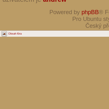
Powered by
phpBB
® F
Pro Ubuntu st
Český př
Obsah fóra