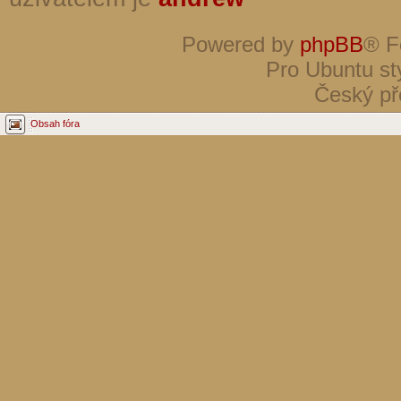
Powered by
phpBB
® F
Pro Ubuntu st
Český př
Obsah fóra