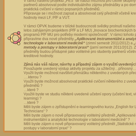
V rámci našeho projektu „PES“ se nabízí možnost pro cílové skupiny
partnerů absolvovat podle individuálního zájmu přednášky a po dom
praktická cvičení v rámci popsaných předmětů.
Připravuje se i možnost zapsat a absolvovat celý předmět včetně kre
hodnoty mezi LF, PřF a VUT.
V rámci OPVK budeme v blízké budoucnosti svědky prolnutí našeho 
letos zahájeným projektem (PřF a LF MU) „Inovace biochemických 
programů PřF MU pro potřeby moderní společnosti“. V rámci tohoto 
připravíme dva nové předměty
„Aplikované instrumentální a analy
technologie v laboratorní medicíně“
(zimní semestr 2011/2012) a
„
metody a postupy v laboratorní praxi“
(jarní semestr 2011/2012).
předměty budou přístupné jako volitelné pro studenty partnerů včet
kreditové hodnoty.
Zjímá nás váš názor, návrhy a případný zájem o využití uvedenýc
Považujete uvedený výstup aktivity projektu za užitečný…přínosný…
Využli byste možnost navštívit přenášku některého z uvedených př
….kterou ?
Využli byste možnost absolvovat praktické cvičení některého z uve
předmětů ?
…které ?
Využili byste ve studiu některé uvedené učební opory (učební text, v
learning) ?
…které ?
Měli byste zájem o zpřístupnění e-learningového kurzu „English for 
Technicians“ ?
Měli byste zájem o nově připravovaný volitelný předmět „Aplikované
instrumentální a analytické technologie v laboratorní medicíně“ ?
Měli byste zájem o nově připravovaný volitelný předmět „Statistické
postupy v laboratorní praxi“ ?