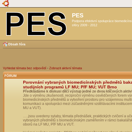
PES
Podpora efektivní spolupráce biomedicín
sféry 2009 - 2012
Obsah fóra
Vyhledat témata bez odpovědí
•
Zobrazit aktivní témata
FÓRUM
Porovnání vybraných biomedicínských předmětů bak
studijních programů LF MU; PřF MU; VUT Brno
Předkládáme k diskusi dílčí výstup jedné ze dvou klíčových aktivi
Jde o výměnu zkušeností, reciproční výměnu osvědčených forem vý
biomedicínských předmětů a vytvoření prostoru pro vzájemnou multil
komunikaci a spolupráci mezi zúčastněnými vzdělávacími institucem
MU a VUT).
…..jsou uvedeny sylaby, témata přednášek, praktických cvičení a uč
vybraných předmětů s biomedicínským zaměřením v rámci bakalářs
oborů na LF MU, PřF MU a VUT.