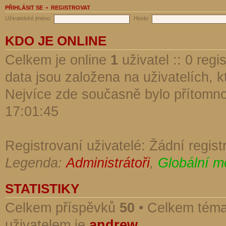
PŘIHLÁSIT SE
•
REGISTROVAT
Uživatelské jméno:
Heslo:
KDO JE ONLINE
Celkem je online
1
uživatel :: 0 reg
data jsou založena na uživatelích, kt
Nejvíce zde současně bylo přítomn
17:01:45
Registrovaní uživatelé: Žádní regist
Legenda:
Administrátoři
,
Globální m
STATISTIKY
Celkem příspěvků
50
• Celkem tém
uživatelem je
andrew