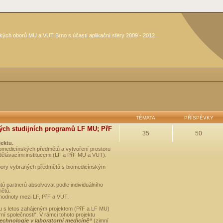
kých oborů MU a VUT Brno s účastí aplikační sféry 2009 - 2012
TÉMATA
PŘÍSPĚVKY
ých studijních programů LF MU; PřF
35
50
jektu.
medicínských předmětů a vytvoření prostoru
dělávacími institucemi (LF a PřF MU a VUT).
opory vybraných předmětů s biomedicínským
ů partnerů absolvovat podle individuálního
mětů.
 hodnoty mezi LF, PřF a VUT.
u s letos zahájeným projektem (PřF a LF MU)
 společnosti“. V rámci tohoto projektu
technologie v laboratorní medicíně“
(zimní