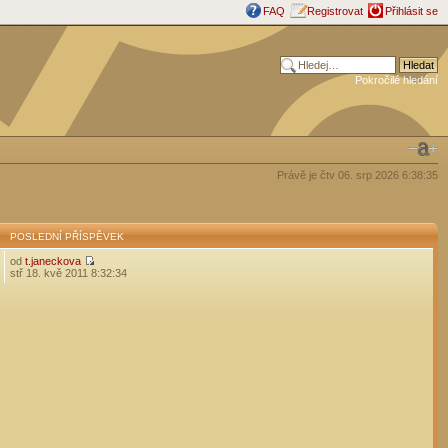
FAQ
Registrovat
Přihlásit se
Pokročilé hledání
Právě je čtv 06. srp 2026 6:38:35
POSLEDNÍ PŘÍSPĚVEK
od
t.janeckova
stř 18. kvě 2011 8:32:34