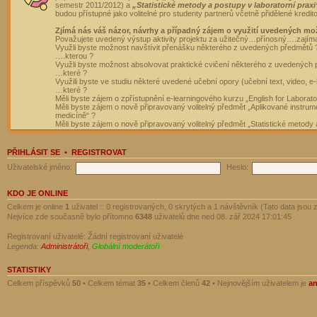
semestr 2011/2012) a
„Statistické metody a postupy v laboratorní praxi
budou přístupné jako volitelné pro studenty partnerů včetně přidělené kredit
Zjímá nás váš názor, návrhy a případný zájem o využití uvedených mo
Považujete uvedený výstup aktivity projektu za užitečný…přínosný….zajím
Využli byste možnost navštívit přenášku některého z uvedených předmětů 
….kterou ?
Využli byste možnost absolvovat praktické cvičení některého z uvedených
…které ?
Využili byste ve studiu některé uvedené učební opory (učební text, video, e-
…které ?
Měli byste zájem o zpřístupnění e-learningového kurzu „English for Laborat
Měli byste zájem o nově připravovaný volitelný předmět „Aplikované instrumen
medicíně“ ?
Měli byste zájem o nově připravovaný volitelný předmět „Statistické metody a
PŘIHLÁSIT SE
•
REGISTROVAT
Uživatelské jméno:
Heslo:
KDO JE ONLINE
Celkem je online
1
uživatel :: 0 registrovaných, 0 skrytých a 1 návštěvník (Tato data jsou z
Nejvíce zde současně bylo přítomno
6348
uživatelů dne ned 08. zář 2024 17:01:45
Registrovaní uživatelé: Žádní registrovaní uživatelé
Legenda:
Administrátoři
,
Globální moderátoři
STATISTIKY
Celkem příspěvků
50
• Celkem témat
35
• Celkem členů
42
• Nejnovějším uživatelem je
a