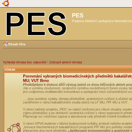
PES
Podpora efektivní spolupráce biomedicíns
Obsah fóra
Vyhledat témata bez odpovědí
•
Zobrazit aktivní témata
FÓRUM
Porovnání vybraných biomedicínských předmětů bakalářsk
MU; VUT Brno
Předkládáme k diskusi dílčí výstup jedné ze dvou klíčových aktivit pro
Jde o výměnu zkušeností, reciproční výměnu osvědčených forem výuky bio
pro vzájemnou multilaterální komunikaci a spolupráci mezi zúčastněnými vz
…..jsou uvedeny sylaby, témata přednášek, praktických cvičení a učební 
zaměřením v rámci bakalářského studia oborů na LF MU, PřF MU a VUT.
V rámci našeho projektu „PES“ se nabízí možnost pro cílové skupiny student
zájmu přednášky a po domluvě i praktická cvičení v rámci popsaných před
Připravuje se i možnost zapsat a absolvovat celý předmět včetně kreditové
V rámci OPVK budeme v blízké budoucnosti svědky prolnutí našeho projekt
„Inovace biochemických bakalářských programů PřF MU pro potřeby moderní
připravíme dva nové předměty
„Aplikované instrumentální a analytické 