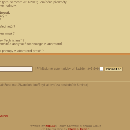
“
(jarní semestr 2011/2012). Zmíněné předměty
ové hodnoty.
žností.
avý ?
?
 předmětů ?
learning) ?
ory Technicians“ ?
tální a analytické technologie v laboratorní
 postupy v laboratorní praxi“ ?
|
Přihlásit mě automaticky při každé návštěvě
aložena na uživatelích, kteří byli aktivní za posledních 5 minut)
ndrew
Powered by
phpBB
® Forum Software © phpBB Group
Pro Ubuntu style by
Ishimaru Design