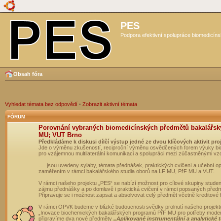
PES
Podpora efektivní spolupráce biomedicíns
Obsah fóra
Vyhledat témata bez odpovědí
•
Zobrazit aktivní témata
FÓRUM
Porovnání vybraných biomedicínských předmětů bakalářsk
MU; VUT Brno
Předkládáme k diskusi dílčí výstup jedné ze dvou klíčových aktivit pro
Jde o výměnu zkušeností, reciproční výměnu osvědčených forem výuky bio
pro vzájemnou multilaterální komunikaci a spolupráci mezi zúčastněnými vz
…..jsou uvedeny sylaby, témata přednášek, praktických cvičení a učební 
zaměřením v rámci bakalářského studia oborů na LF MU, PřF MU a VUT.
V rámci našeho projektu „PES“ se nabízí možnost pro cílové skupiny student
zájmu přednášky a po domluvě i praktická cvičení v rámci popsaných před
Připravuje se i možnost zapsat a absolvovat celý předmět včetně kreditové
V rámci OPVK budeme v blízké budoucnosti svědky prolnutí našeho projekt
„Inovace biochemických bakalářských programů PřF MU pro potřeby moderní
připravíme dva nové předměty
„Aplikované instrumentální a analytické 