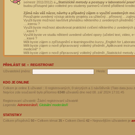
semestr 2011/2012) a
„Statistické metody a postupy v laboratorní praxi
budou přístupné jako volitelné pro studenty partnerů včetně přidělené kredit
Zjímá nás váš názor, návrhy a případný zájem o využití uvedených mo
Považujete uvedený výstup aktivity projektu za užitečný…přínosný….zajím
Využli byste možnost navštívit přenášku některého z uvedených předmětů 
….kterou ?
Využli byste možnost absolvovat praktické cvičení některého z uvedených
…které ?
Využili byste ve studiu některé uvedené učební opory (učební text, video, e-
…které ?
Měli byste zájem o zpřístupnění e-learningového kurzu „English for Laborat
Měli byste zájem o nově připravovaný volitelný předmět „Aplikované instrumen
medicíně“ ?
Měli byste zájem o nově připravovaný volitelný předmět „Statistické metody a
PŘIHLÁSIT SE
•
REGISTROVAT
Uživatelské jméno:
Heslo:
KDO JE ONLINE
Celkem je online
1
uživatel :: 0 registrovaných, 0 skrytých a 1 návštěvník (Tato data jsou z
Nejvíce zde současně bylo přítomno
6348
uživatelů dne ned 08. zář 2024 17:01:45
Registrovaní uživatelé: Žádní registrovaní uživatelé
Legenda:
Administrátoři
,
Globální moderátoři
STATISTIKY
Celkem příspěvků
50
• Celkem témat
35
• Celkem členů
42
• Nejnovějším uživatelem je
a