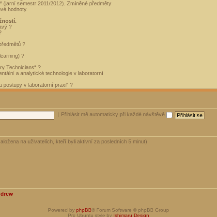
“
(jarní semestr 2011/2012). Zmíněné předměty
ové hodnoty.
žností.
avý ?
?
 předmětů ?
learning) ?
ory Technicians“ ?
tální a analytické technologie v laboratorní
 postupy v laboratorní praxi“ ?
|
Přihlásit mě automaticky při každé návštěvě
aložena na uživatelích, kteří byli aktivní za posledních 5 minut)
ndrew
Powered by
phpBB
® Forum Software © phpBB Group
Pro Ubuntu style by
Ishimaru Design