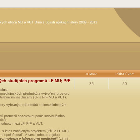
kých oborů MU a VUT Brno s účastí aplikační sféry 2009 - 2012
TÉMATA
PŘÍSPĚVKY
ých studijních programů LF MU; PřF
35
50
jektu.
medicínských předmětů a vytvoření prostoru
dělávacími institucemi (LF a PřF MU a VUT).
opory vybraných předmětů s biomedicínským
ů partnerů absolvovat podle individuálního
mětů.
 hodnoty mezi LF, PřF a VUT.
u s letos zahájeným projektem (PřF a LF MU)
 společnosti“. V rámci tohoto projektu
technologie v laboratorní medicíně“
(zimní