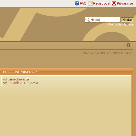
FAQ
Registrovat
Přihlásit se
Pokročilé hledání
Právě je ned 09. srp 2026 11:01:01
POSLEDNÍ PŘÍSPĚVEK
od
t.janeckova
stř 18. kvě 2011 8:32:34