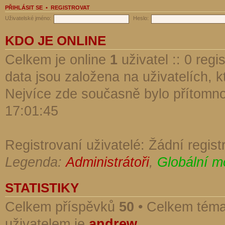
PŘIHLÁSIT SE
•
REGISTROVAT
Uživatelské jméno:
Heslo:
KDO JE ONLINE
Celkem je online
1
uživatel :: 0 reg
data jsou založena na uživatelích, kt
Nejvíce zde současně bylo přítomn
17:01:45
Registrovaní uživatelé: Žádní regist
Legenda:
Administrátoři
,
Globální m
STATISTIKY
Celkem příspěvků
50
• Celkem tém
uživatelem je
andrew