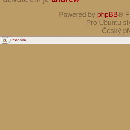
Powered by
phpBB
® F
Pro Ubuntu st
Český př
Obsah fóra