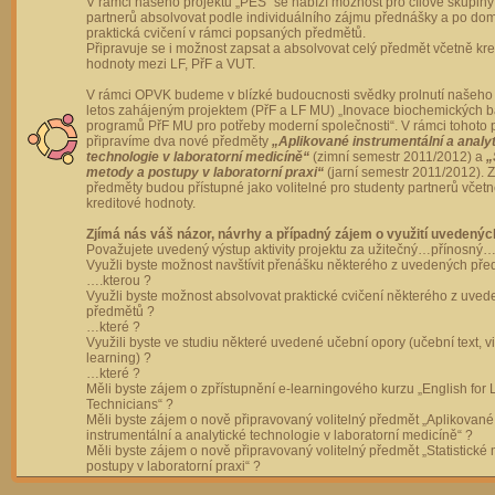
V rámci našeho projektu „PES“ se nabízí možnost pro cílové skupiny
partnerů absolvovat podle individuálního zájmu přednášky a po dom
praktická cvičení v rámci popsaných předmětů.
Připravuje se i možnost zapsat a absolvovat celý předmět včetně kre
hodnoty mezi LF, PřF a VUT.
V rámci OPVK budeme v blízké budoucnosti svědky prolnutí našeho 
letos zahájeným projektem (PřF a LF MU) „Inovace biochemických 
programů PřF MU pro potřeby moderní společnosti“. V rámci tohoto 
připravíme dva nové předměty
„Aplikované instrumentální a analy
technologie v laboratorní medicíně“
(zimní semestr 2011/2012) a
„
metody a postupy v laboratorní praxi“
(jarní semestr 2011/2012).
předměty budou přístupné jako volitelné pro studenty partnerů včet
kreditové hodnoty.
Zjímá nás váš názor, návrhy a případný zájem o využití uvedenýc
Považujete uvedený výstup aktivity projektu za užitečný…přínosný…
Využli byste možnost navštívit přenášku některého z uvedených př
….kterou ?
Využli byste možnost absolvovat praktické cvičení některého z uve
předmětů ?
…které ?
Využili byste ve studiu některé uvedené učební opory (učební text, v
learning) ?
…které ?
Měli byste zájem o zpřístupnění e-learningového kurzu „English for 
Technicians“ ?
Měli byste zájem o nově připravovaný volitelný předmět „Aplikované
instrumentální a analytické technologie v laboratorní medicíně“ ?
Měli byste zájem o nově připravovaný volitelný předmět „Statistické
postupy v laboratorní praxi“ ?