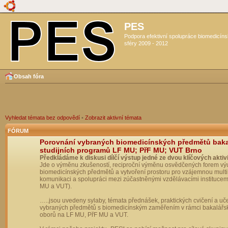
PES
Podpora efektivní spolupráce biomedicín
sféry 2009 - 2012
Obsah fóra
Vyhledat témata bez odpovědí
•
Zobrazit aktivní témata
FÓRUM
Porovnání vybraných biomedicínských předmětů bak
studijních programů LF MU; PřF MU; VUT Brno
Předkládáme k diskusi dílčí výstup jedné ze dvou klíčových aktivi
Jde o výměnu zkušeností, reciproční výměnu osvědčených forem vý
biomedicínských předmětů a vytvoření prostoru pro vzájemnou multil
komunikaci a spolupráci mezi zúčastněnými vzdělávacími institucem
MU a VUT).
…..jsou uvedeny sylaby, témata přednášek, praktických cvičení a uč
vybraných předmětů s biomedicínským zaměřením v rámci bakalářs
oborů na LF MU, PřF MU a VUT.