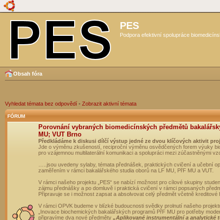
PES
Podpora efektivní spolupráce biomedicíns
Obsah fóra
Vyhledat témata bez odpovědí
•
Zobrazit aktivní témata
FÓRUM
Porovnání vybraných biomedicínských předmětů bakalářsk
MU; VUT Brno
Předkládáme k diskusi dílčí výstup jedné ze dvou klíčových aktivit pro
Jde o výměnu zkušeností, reciproční výměnu osvědčených forem výuky bio
pro vzájemnou multilaterální komunikaci a spolupráci mezi zúčastněnými vz
…..jsou uvedeny sylaby, témata přednášek, praktických cvičení a učební 
zaměřením v rámci bakalářského studia oborů na LF MU, PřF MU a VUT.
V rámci našeho projektu „PES“ se nabízí možnost pro cílové skupiny student
zájmu přednášky a po domluvě i praktická cvičení v rámci popsaných před
Připravuje se i možnost zapsat a absolvovat celý předmět včetně kreditové
V rámci OPVK budeme v blízké budoucnosti svědky prolnutí našeho projekt
„Inovace biochemických bakalářských programů PřF MU pro potřeby moderní
připravíme dva nové předměty
„Aplikované instrumentální a analytické 