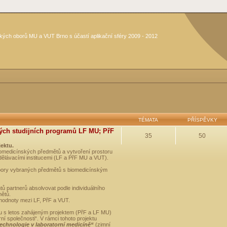
kých oborů MU a VUT Brno s účastí aplikační sféry 2009 - 2012
TÉMATA
PŘÍSPĚVKY
ých studijních programů LF MU; PřF
35
50
jektu.
medicínských předmětů a vytvoření prostoru
dělávacími institucemi (LF a PřF MU a VUT).
opory vybraných předmětů s biomedicínským
ů partnerů absolvovat podle individuálního
mětů.
 hodnoty mezi LF, PřF a VUT.
u s letos zahájeným projektem (PřF a LF MU)
 společnosti“. V rámci tohoto projektu
technologie v laboratorní medicíně“
(zimní