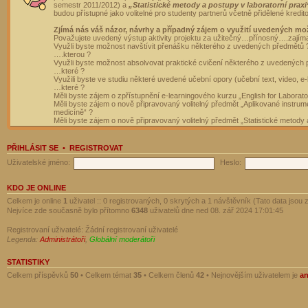
semestr 2011/2012) a
„Statistické metody a postupy v laboratorní praxi
budou přístupné jako volitelné pro studenty partnerů včetně přidělené kredit
Zjímá nás váš názor, návrhy a případný zájem o využití uvedených mo
Považujete uvedený výstup aktivity projektu za užitečný…přínosný….zajím
Využli byste možnost navštívit přenášku některého z uvedených předmětů 
….kterou ?
Využli byste možnost absolvovat praktické cvičení některého z uvedených
…které ?
Využili byste ve studiu některé uvedené učební opory (učební text, video, e-
…které ?
Měli byste zájem o zpřístupnění e-learningového kurzu „English for Laborat
Měli byste zájem o nově připravovaný volitelný předmět „Aplikované instrumen
medicíně“ ?
Měli byste zájem o nově připravovaný volitelný předmět „Statistické metody a
PŘIHLÁSIT SE
•
REGISTROVAT
Uživatelské jméno:
Heslo:
KDO JE ONLINE
Celkem je online
1
uživatel :: 0 registrovaných, 0 skrytých a 1 návštěvník (Tato data jsou z
Nejvíce zde současně bylo přítomno
6348
uživatelů dne ned 08. zář 2024 17:01:45
Registrovaní uživatelé: Žádní registrovaní uživatelé
Legenda:
Administrátoři
,
Globální moderátoři
STATISTIKY
Celkem příspěvků
50
• Celkem témat
35
• Celkem členů
42
• Nejnovějším uživatelem je
a