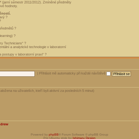
“
(jarní semestr 2011/2012). Zmíněné předměty
ové hodnoty.
žností.
avý ?
?
 předmětů ?
learning) ?
ory Technicians“ ?
tální a analytické technologie v laboratorní
 postupy v laboratorní praxi“ ?
|
Přihlásit mě automaticky při každé návštěvě
aložena na uživatelích, kteří byli aktivní za posledních 5 minut)
ndrew
Powered by
phpBB
® Forum Software © phpBB Group
Pro Ubuntu style by
Ishimaru Design