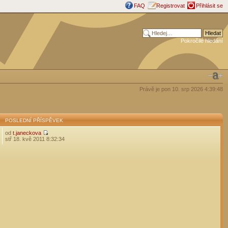
FAQ
Registrovat
Přihlásit se
Pokročilé hledání
Právě je pon 10. srp 2026 4:39:48
POSLEDNÍ PŘÍSPĚVEK
od
t.janeckova
stř 18. kvě 2011 8:32:34