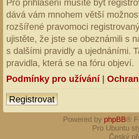
Pro přihlášení musíte být registro
dává vám mnohem větší možnosti.
rozšířené pravomoci registrovaný
ujistěte, že jste se obeznámili s
s dalšími pravidly a ujednáními. Ta
pravidla, která se na fóru objeví.
Podmínky pro užívání
|
Ochran
Registrovat
Powered by
phpBB
® F
Pro Ubuntu st
Český př