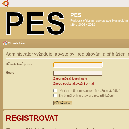
PES
Podpora efektivní spolupráce biomedicín
sféry 2009 - 2012
Obsah fóra
Administrátor vyžaduje, abyste byli registrováni a přihlášeni
Uživatelské jméno:
Heslo:
Zapomněl(a) jsem heslo
Znovu poslat aktivační e-mail
Přihlásit mě automaticky při každé návštěvě
Skrýt můj online stav pro toto přihlášení
REGISTROVAT