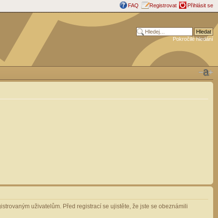
FAQ
Registrovat
Přihlásit se
Pokročilé hledání
strovaným uživatelům. Před registrací se ujistěte, že jste se obeznámili