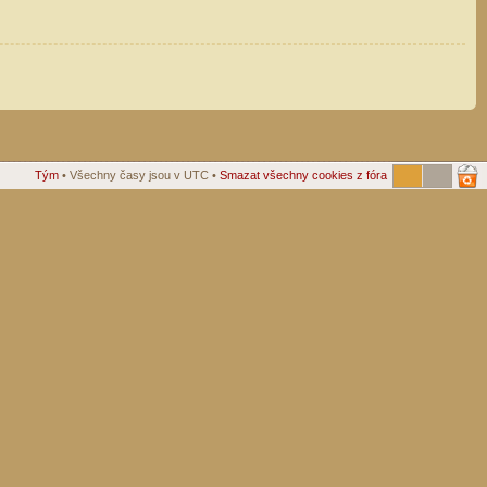
Tým
• Všechny časy jsou v UTC •
Smazat všechny cookies z fóra