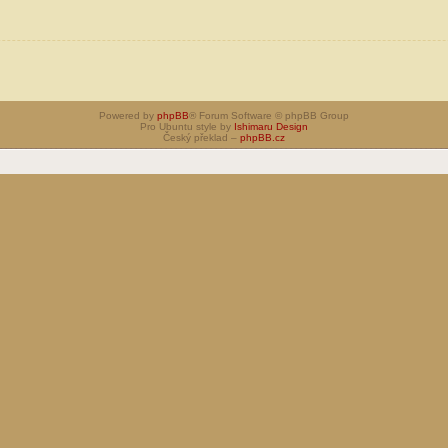
Powered by
phpBB
® Forum Software © phpBB Group
Pro Ubuntu style by
Ishimaru Design
Český překlad –
phpBB.cz