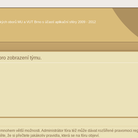
kých oborů MU a VUT Brno s účastí aplikační sféry 2009 - 2012
 pro zobrazení týmu.
m mnohem větší možnosti. Administrátor fóra též může dávat rozšířené pravomoci regi
e, že si přečtete jakákoliv pravidla, která se na fóru objeví.