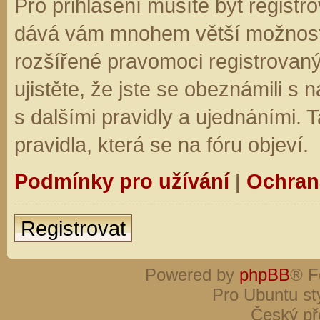
Pro přihlášení musíte být registro
dává vám mnohem větší možnosti.
rozšířené pravomoci registrovaný
ujistěte, že jste se obeznámili s
s dalšími pravidly a ujednáními. Ta
pravidla, která se na fóru objeví.
Podmínky pro užívání
|
Ochran
Registrovat
Powered by
phpBB
® F
Pro Ubuntu st
Český př