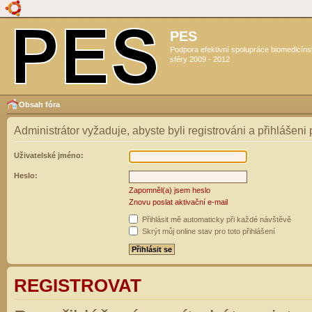
PES
Podpora efektivní spolupráce biomedicín
sféry 2009 - 2012
Obsah fóra
Administrátor vyžaduje, abyste byli registrováni a přihlášeni
Uživatelské jméno:
Heslo:
Zapomněl(a) jsem heslo
Znovu poslat aktivační e-mail
Přihlásit mě automaticky při každé návštěvě
Skrýt můj online stav pro toto přihlášení
REGISTROVAT