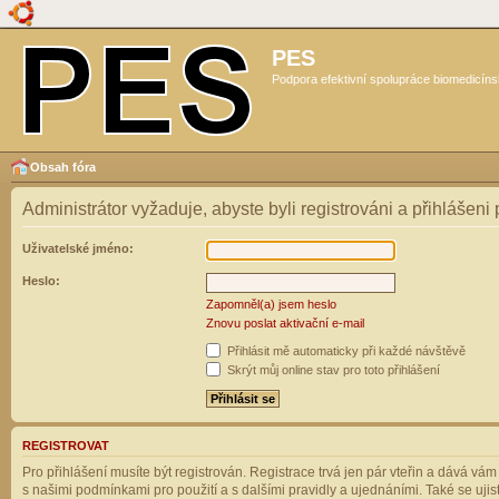
PES
Podpora efektivní spolupráce biomedicíns
Obsah fóra
Administrátor vyžaduje, abyste byli registrováni a přihlášeni
Uživatelské jméno:
Heslo:
Zapomněl(a) jsem heslo
Znovu poslat aktivační e-mail
Přihlásit mě automaticky při každé návštěvě
Skrýt můj online stav pro toto přihlášení
REGISTROVAT
Pro přihlášení musíte být registrován. Registrace trvá jen pár vteřin a dává vá
s našimi podmínkami pro použití a s dalšími pravidly a ujednáními. Také se ujistět