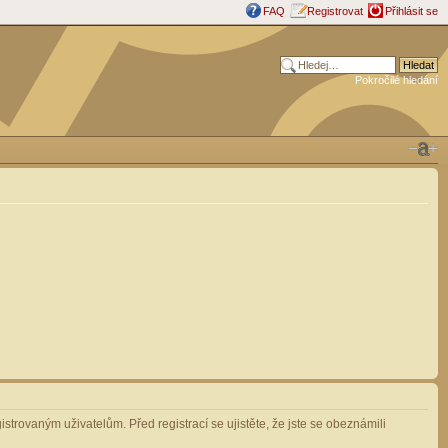
FAQ
Registrovat
Přihlásit se
Pokročilé hledání
strovaným uživatelům. Před registrací se ujistěte, že jste se obeznámili