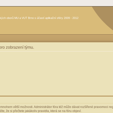
kých oborů MU a VUT Brno s účastí aplikační sféry 2009 - 2012
 pro zobrazení týmu.
m mnohem větší možnosti. Administrátor fóra též může dávat rozšířené pravomoci regi
e, že si přečtete jakákoliv pravidla, která se na fóru objeví.