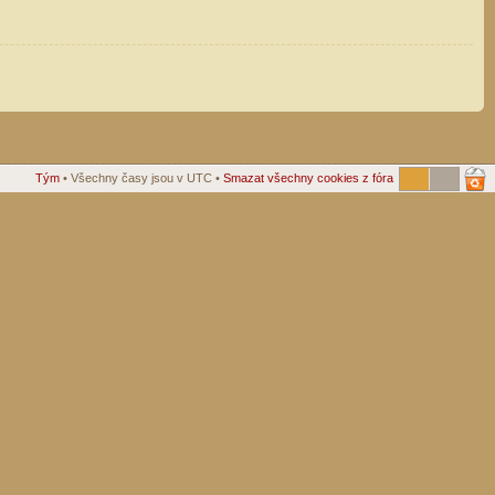
Tým
• Všechny časy jsou v UTC •
Smazat všechny cookies z fóra