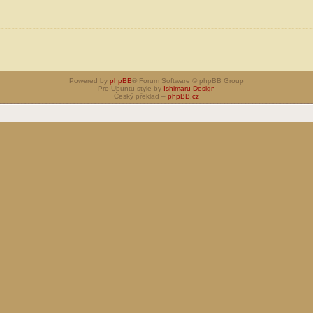
Powered by
phpBB
® Forum Software © phpBB Group
Pro Ubuntu style by
Ishimaru Design
Český překlad –
phpBB.cz